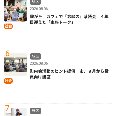
緑区
2026.08.06
霧が丘 カフェで「念願の」落語会 ４年
目迎えた「車座トーク」
社会
6
緑区
2026.08.06
町内会活動のヒント提供 市、９月から役
員向け講座
社会
7
緑区