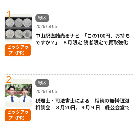
1
緑区
2026.08.06
中山駅直結売るナビ ｢この100円、お持ち
ですか？｣ ８月限定 読者限定で買取強化
ピックアッ
プ（PR）
2
緑区
2026.08.06
税理士・司法書士による 相続の無料個別
相談会 ８月20日、９月９日 緑公会堂で
ピックアッ
プ（PR）