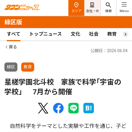
エリア
会社・IR
検索
Menu
緑区版
すべて
トップニュース
文化
社会
教育
ス
戻る
公開日：2026.06.04
緑区
教育
星槎学園北斗校 家族で科学｢宇宙の
学校」 7月から開催
自然科学をテーマとした実験や工作を通じ、子ど