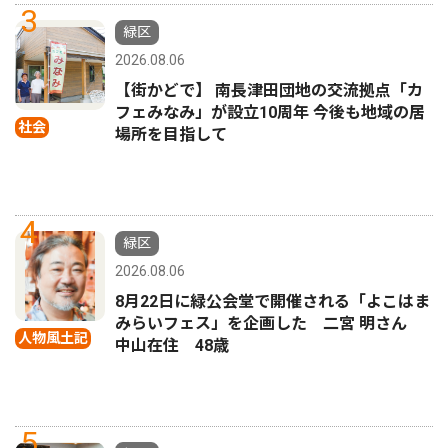
3
緑区
2026.08.06
【街かどで】 南長津田団地の交流拠点「カ
フェみなみ」が設立10周年 今後も地域の居
社会
場所を目指して
4
緑区
2026.08.06
8月22日に緑公会堂で開催される「よこはま
みらいフェス」を企画した 二宮 明さん
人物風土記
中山在住 48歳
5