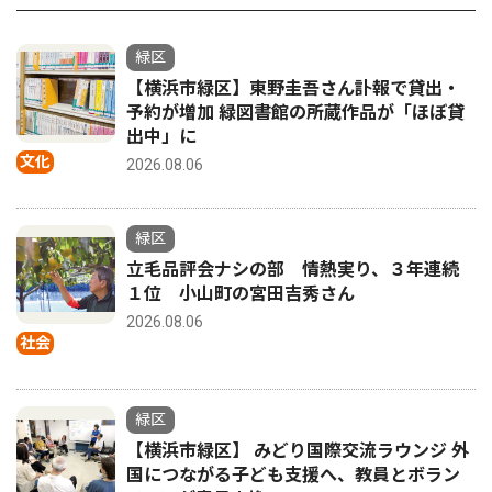
緑区
【横浜市緑区】東野圭吾さん訃報で貸出・
予約が増加 緑図書館の所蔵作品が「ほぼ貸
出中」に
文化
2026.08.06
緑区
立毛品評会ナシの部 情熱実り、３年連続
１位 小山町の宮田吉秀さん
2026.08.06
社会
緑区
【横浜市緑区】 みどり国際交流ラウンジ 外
国につながる子ども支援へ、教員とボラン