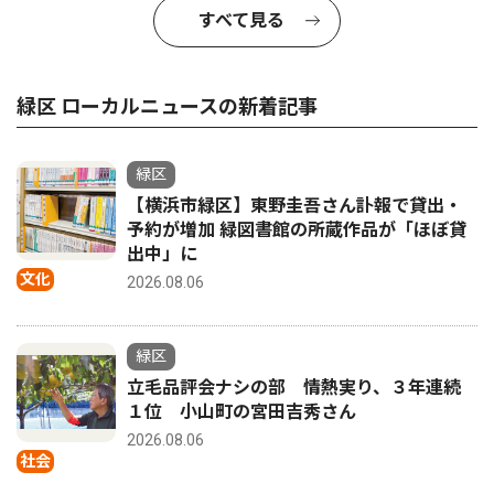
すべて見る
緑区 ローカルニュースの新着記事
緑区
【横浜市緑区】東野圭吾さん訃報で貸出・
予約が増加 緑図書館の所蔵作品が「ほぼ貸
出中」に
文化
2026.08.06
緑区
立毛品評会ナシの部 情熱実り、３年連続
１位 小山町の宮田吉秀さん
2026.08.06
社会