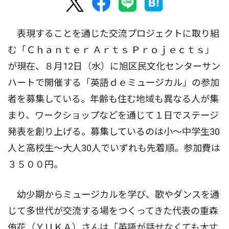
表現することを通じた交流プロジェクトに取り組
む「Ｃｈａｎｔｅｒ Ａｒｔｓ Ｐｒｏｊｅｃｔｓ」
が現在、８月12日（水）に旭区民文化センターサン
ハートで開催する「英語ｄｅミュージカル」の参加
者を募集している。年齢も住む地域も異なる人が集
まり、ワークショップなどを通じて１日でステージ
発表を創り上げる。募集しているのは小〜中学生30
人と高校生〜大人30人でいずれも先着順。参加費は
３５００円。
幼少期からミュージカルを学び、歌やダンスを通
じて多世代が交流する場をつくってきた代表の重森
侑花（ＹＵＫＡ）さんは「英語が話せなくても大丈