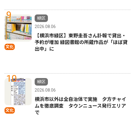
9
緑区
2026.08.06
【横浜市緑区】東野圭吾さん訃報で貸出・
予約が増加 緑図書館の所蔵作品が「ほぼ貸
文化
出中」に
10
緑区
2026.08.06
横浜市以外は全自治体で実施 夕方チャイ
ムを徹底調査 タウンニュース発行エリア
文化
で