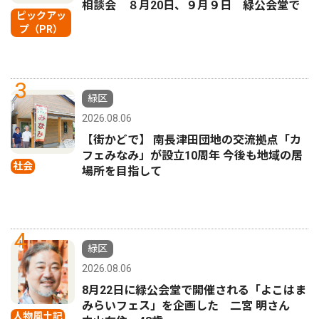
相談会 ８月20日、９月９日 緑公会堂で
ピックアッ
プ（PR）
3
緑区
2026.08.06
【街かどで】 南長津田団地の交流拠点「カ
フェみなみ」が設立10周年 今後も地域の居
社会
場所を目指して
4
緑区
2026.08.06
8月22日に緑公会堂で開催される「よこはま
みらいフェス」を企画した 二宮 明さん
人物風土記