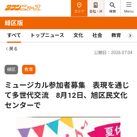
エリア
会社・IR
検索
Menu
緑区版
すべて
トップニュース
文化
社会
教育
ス
戻る
公開日：2026.07.04
緑区
教育
ミュージカル参加者募集 表現を通じ
て多世代交流 8月12日、旭区民文化
センターで