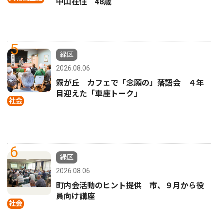
中山在住 48歳
5
緑区
2026.08.06
霧が丘 カフェで「念願の」落語会 ４年
目迎えた「車座トーク」
社会
6
緑区
2026.08.06
町内会活動のヒント提供 市、９月から役
員向け講座
社会