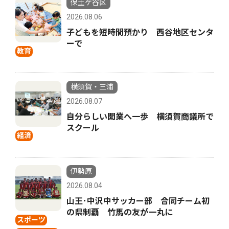
保土ケ谷区
2026.08.06
子どもを短時間預かり 西谷地区センタ
ーで
教育
横須賀・三浦
2026.08.07
自分らしい開業へ一歩 横須賀商議所で
スクール
経済
伊勢原
2026.08.04
山王･中沢中サッカー部 合同チーム初
の県制覇 竹馬の友が一丸に
スポーツ