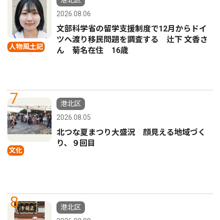
港北区
2026.08.06
文部科学省の留学支援制度で12月からドイ
ツへ渡り移民問題を調査する 辻下 文香さ
人物風土記
ん 菊名在住 16歳
7
港北区
2026.08.05
北つな夏まつり大盛況 顔見える地域づく
り、９回目
文化
8
港北区