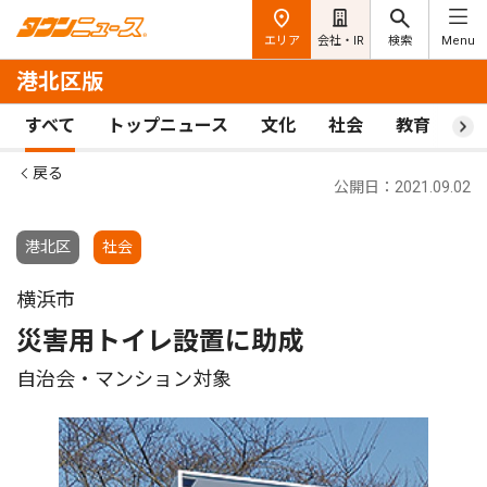
エリア
会社・IR
検索
Menu
港北区版
すべて
トップニュース
文化
社会
教育
ス
戻る
公開日：2021.09.02
港北区
社会
横浜市
災害用トイレ設置に助成
自治会・マンション対象