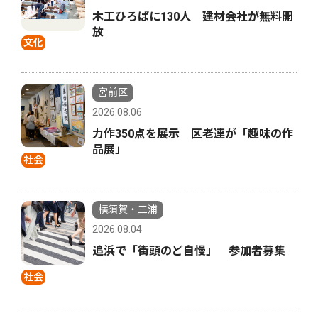
木工ひろばに130人 建材会社が無料開
放
文化
宮前区
2026.08.06
力作350点を展示 区老連が「趣味の作
品展」
社会
横須賀・三浦
2026.08.04
追浜で「街頭のど自慢」 参加者募集
社会