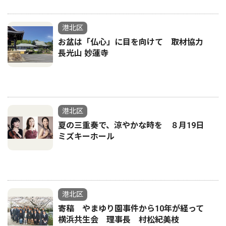
港北区
お盆は「仏心」に目を向けて 取材協力
長光山 妙蓮寺
港北区
夏の三重奏で、涼やかな時を ８月19日
ミズキーホール
港北区
寄稿 やまゆり園事件から10年が経って
横浜共生会 理事長 村松紀美枝