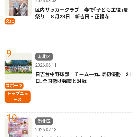
2026.08.08
区内サッカークラブ 寺で｢子ども主役｣夏
祭り ８月23日 新吉田・正福寺
文化
9
港北区
2026.06.11
日吉台中野球部 チーム一丸､県初優勝 21
日､全国懸け強豪と対戦
スポーツ
トップニュ
ース
10
港北区
2026.07.13