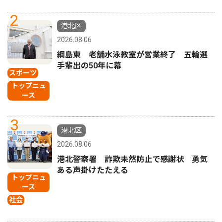
2
港北区
2026.08.06
綱島東 老舗水泳教室が営業終了 五輪選
手輩出の50年に幕
スポーツ
トップニュ
ース
3
港北区
2026.08.06
港北警察署 詐欺未然防止で感謝状 勇気
ある声掛けたたえる
トップニュ
ース
社会