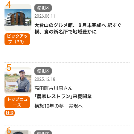
4
港北区
2026.06.11
大倉山のグルメ館、８月末完成へ 駅すぐ
横、食の新名所で地域豊かに
ピックアッ
プ（PR）
5
港北区
2025.12.18
高田町古川原さん
｢農家レストラン｣来夏開業
トップニュ
ース
構想10年の夢 実現へ
社会
6