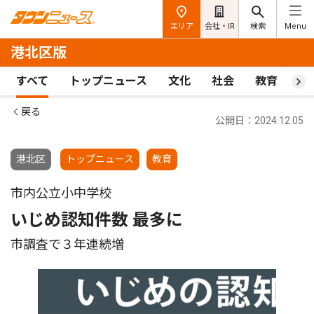
エリア
会社・IR
検索
Menu
港北区版
すべて
トップニュース
文化
社会
教育
ス
戻る
公開日：2024.12.05
港北区
トップニュース
教育
市内公立小中学校
いじめ認知件数 最多に
市調査で３年連続増