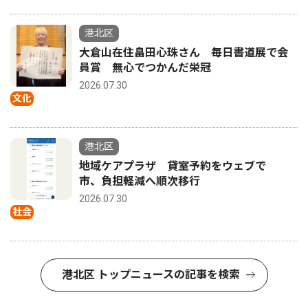
港北区
大倉山在住畠田心珠さん 毎日書道展で会
員賞 無心でつかんだ栄冠
2026.07.30
文化
港北区
地域ケアプラザ 貸室予約をウェブで
市、負担軽減へ順次移行
2026.07.30
社会
港北区 トップニュースの記事を検索