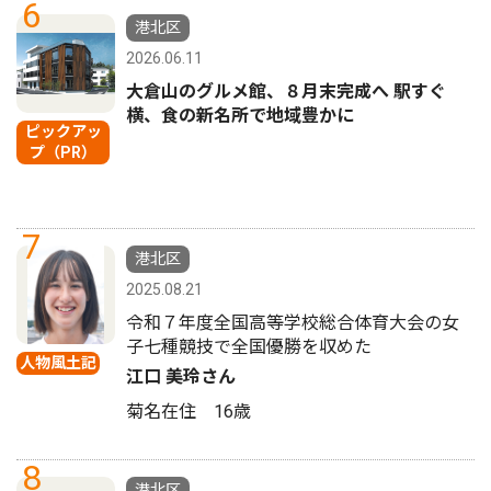
6
港北区
2026.06.11
大倉山のグルメ館、８月末完成へ 駅すぐ
横、食の新名所で地域豊かに
ピックアッ
プ（PR）
7
港北区
2025.08.21
令和７年度全国高等学校総合体育大会の女
子七種競技で全国優勝を収めた
人物風土記
江口 美玲さん
菊名在住 16歳
8
港北区