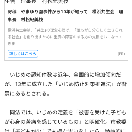
寄稿 やまゆり園事件から10年が経って 横浜共生会 理
事長 村松紀美枝
横浜共生会は、｢共生｣の理念を掲げ、「誰もが自分らしく生きられ
る社会」を創り出すために重度の障害のある方の支援をおこなって
きま...
詳しくはこちら
(PR)
いじめの認知件数は近年、全国的に増加傾向だ
が、13年に成立した「いじめ防止対策推進法」が背
景にあるとされる。
同法では、いじめの定義を「被害を受けた子ども
が心身の苦痛を感じているもの」と明確化。市教委
は「子どもが少しでも嫌な思いをしたら、積極的に