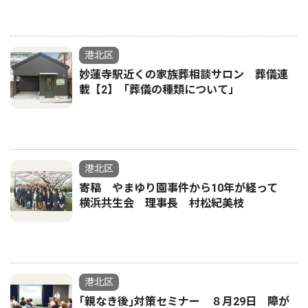
港北区
妙蓮寺駅近くの家族葬相談サロン 葬儀連
載【2】「葬儀の種類について」
港北区
寄稿 やまゆり園事件から10年が経って
横浜共生会 理事長 村松紀美枝
港北区
｢親なき後｣対策セミナー ８月29日 障が