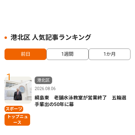
港北区 人気記事ランキング
前日
1週間
1か月
1
港北区
2026.08.06
綱島東 老舗水泳教室が営業終了 五輪選
手輩出の50年に幕
スポーツ
トップニュ
ース