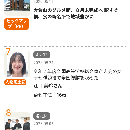
2026.06.11
大倉山のグルメ館、８月末完成へ 駅すぐ
横、食の新名所で地域豊かに
ピックアッ
プ（PR）
7
港北区
2025.08.21
令和７年度全国高等学校総合体育大会の女
子七種競技で全国優勝を収めた
人物風土記
江口 美玲さん
菊名在住 16歳
8
港北区
2026.08.06