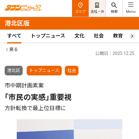
エリア
会社・IR
検索
Menu
港北区版
すべて
トップニュース
文化
社会
教育
ス
戻る
公開日：2025.12.25
港北区
トップニュース
社会
市中期計画素案
｢市民の実感｣重要視
方針転換で最上位目標に