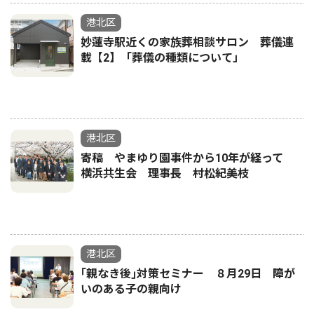
港北区
妙蓮寺駅近くの家族葬相談サロン 葬儀連
載【2】「葬儀の種類について」
港北区
寄稿 やまゆり園事件から10年が経って
横浜共生会 理事長 村松紀美枝
港北区
｢親なき後｣対策セミナー ８月29日 障が
いのある子の親向け