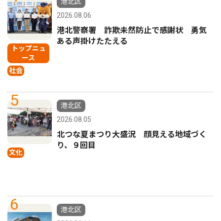
港北区
2026.08.06
港北警察署 詐欺未然防止で感謝状 勇気
ある声掛けたたえる
トップニュ
ース
社会
5
港北区
2026.08.05
北つな夏まつり大盛況 顔見える地域づく
り、９回目
文化
6
港北区