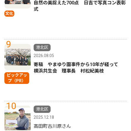
自然の美捉えた700点 日吉で写真コン表彰
式
文化
9
港北区
2026.08.05
寄稿 やまゆり園事件から10年が経って
横浜共生会 理事長 村松紀美枝
ピックアッ
プ（PR）
10
港北区
2025.12.18
高田町古川原さん