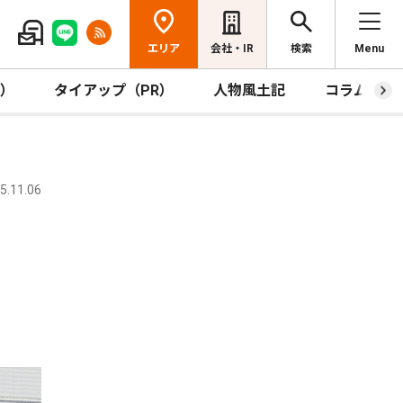
エリア
会社・IR
検索
Menu
R）
タイアップ（PR）
人物風土記
コラム
.11.06