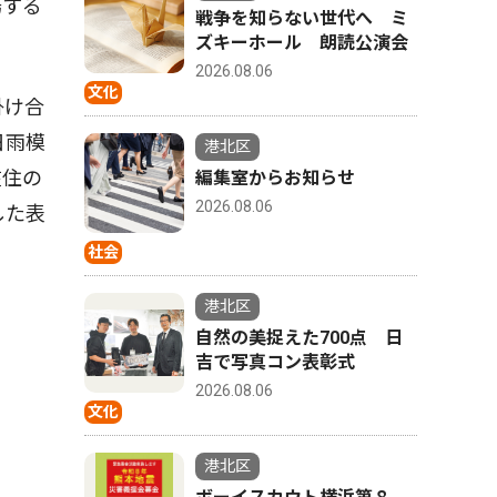
場する
戦争を知らない世代へ ミ
ズキーホール 朗読公演会
2026.08.06
文化
掛け合
日雨模
港北区
在住の
編集室からお知らせ
2026.08.06
した表
社会
港北区
自然の美捉えた700点 日
吉で写真コン表彰式
2026.08.06
文化
港北区