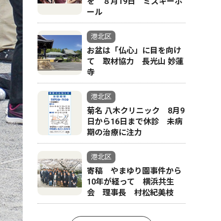
を ８月19日 ミズキーホ
ール
港北区
お盆は「仏心」に目を向け
て 取材協力 長光山 妙蓮
寺
港北区
菊名 八木クリニック 8月9
日から16日まで休診 未病
期の治療に注力
港北区
寄稿 やまゆり園事件から
10年が経って 横浜共生
会 理事長 村松紀美枝