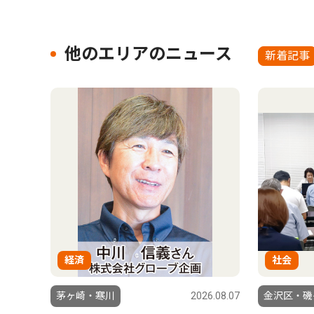
他のエリアのニュース
新着記事
経済
社会
茅ヶ崎・寒川
2026.08.07
金沢区・磯