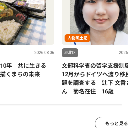
人物風土記
2026.08.06
港北区
2026
ら10年 共に生きる
文部科学省の留学支援制
描くまちの未来
12月からドイツへ渡り移
題を調査する 辻下 文香
ん 菊名在住 16歳
もっと見る