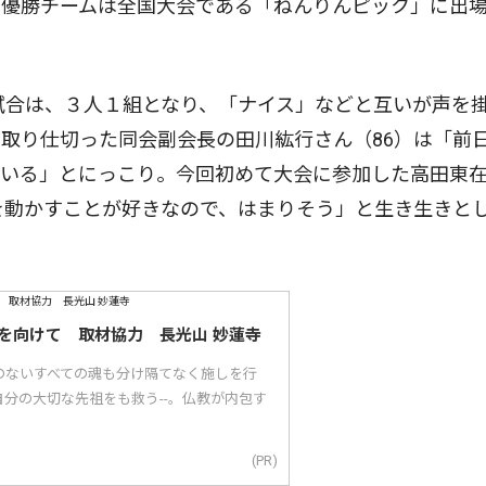
、優勝チームは全国大会である「ねんりんピック」に出
試合は、３人１組となり、「ナイス」などと互いが声を
取り仕切った同会副会長の田川紘行さん（86）は「前
ている」とにっこり。今回初めて大会に参加した高田東
を動かすことが好きなので、はまりそう」と生き生きと
を向けて 取材協力 長光山 妙蓮寺
のないすべての魂も分け隔てなく施しを行
分の大切な先祖をも救う--。仏教が内包す
(PR)