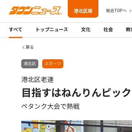
港北区版
総合TOPへ
すべて
トップニュース
文化
社会
教
戻る
港北区
スポーツ
港北区老連
目指すはねんりんピック
ペタンク大会で熱戦