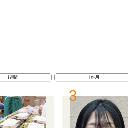
1週間
1か月
3