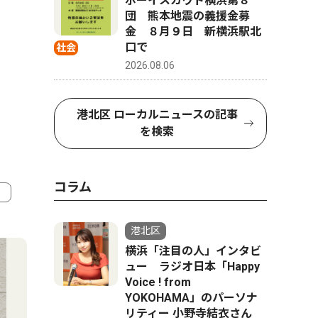
ボーイスカウト横浜第８
団 熊本地震の義援金募
金 ８月９日 新横浜駅北
口で
社会
2026.08.06
港北区 ローカルニュースの記事
を検索
コラム
4
5
港北区
横浜「注目の人」インタビ
ュー ラジオ日本「Happy
Voice ! from
YOKOHAMA」のパーソナ
リティー 小野寺結衣さん