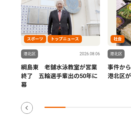
スポーツ
トップニュース
社会
6.08.06
港北区
2026.08.06
港北区
日吉
綱島東 老舗水泳教室が営業
事件か
終了 五輪選手輩出の50年に
港北区が
幕