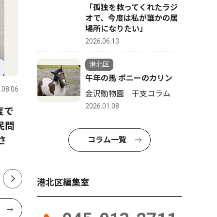
「孤独を救ってくれたラジ
オで、今度は私が誰かの居
場所になりたい」
2026.06.13
トップニュース
社会
文化
港北区
午年の馬 ポニーのカリン
.08.06
港北区
2026.08.06
港北区
金沢動物園 干支コラム
2026.01.08
度で
港北警察署 詐欺未然防止で
北つな夏
民問
感謝状 勇気ある声掛けたた
える地域
さ
える
コラム一覧
港北区編集室