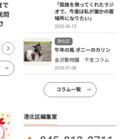
度で
港北警察署 詐欺未然防止で
北つな夏
「孤独を救ってくれたラジ
オで、今度は私が誰かの居
民問
感謝状 勇気ある声掛けたた
える地域
場所になりたい」
さ
える
2026.06.13
港北区
午年の馬 ポニーのカリン
金沢動物園 干支コラム
2026.01.08
コラム一覧
港北区編集室