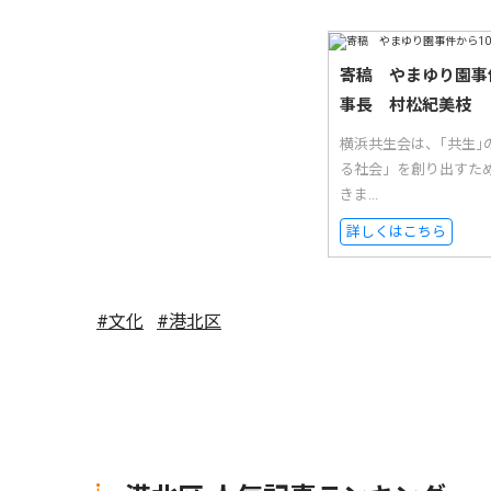
寄稿 やまゆり園事
事長 村松紀美枝
横浜共生会は、｢共生
る社会」を創り出すた
きま...
詳しくはこちら
#文化
#港北区