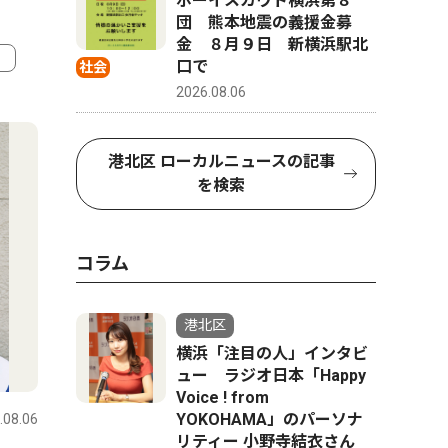
ボーイスカウト横浜第８
団 熊本地震の義援金募
金 ８月９日 新横浜駅北
口で
社会
2026.08.06
4
5
港北区 ローカルニュースの記事
を検索
コラム
港北区
横浜「注目の人」インタビ
トップニュース
社会
文化
ュー ラジオ日本「Happy
Voice ! from
YOKOHAMA」のパーソナ
.08.06
港北区
2026.08.06
港北区
リティー 小野寺結衣さん