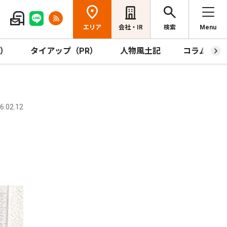
エリア
会社・IR
検索
Menu
R）
タイアップ（PR）
人物風土記
コラム
.02.12