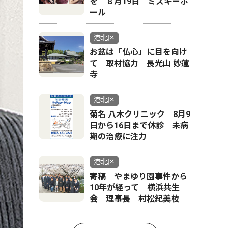
を ８月19日 ミズキーホ
ール
港北区
お盆は「仏心」に目を向け
て 取材協力 長光山 妙蓮
寺
港北区
菊名 八木クリニック 8月9
日から16日まで休診 未病
期の治療に注力
港北区
寄稿 やまゆり園事件から
10年が経って 横浜共生
会 理事長 村松紀美枝