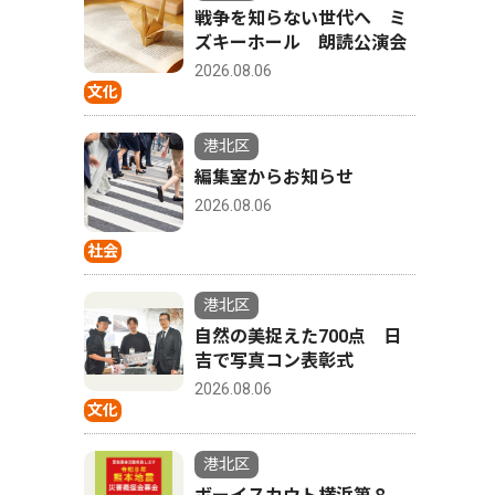
戦争を知らない世代へ ミ
ズキーホール 朗読公演会
2026.08.06
文化
港北区
編集室からお知らせ
2026.08.06
社会
港北区
自然の美捉えた700点 日
吉で写真コン表彰式
2026.08.06
文化
港北区