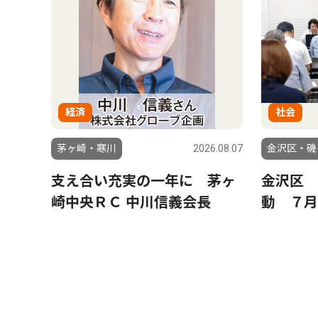
経済
社会
茅ヶ崎・寒川
2026.08.07
金沢区・磯
支え合い充実の一年に 茅ヶ
金沢区 
崎中央ＲＣ 中川信義会長
動 ７月