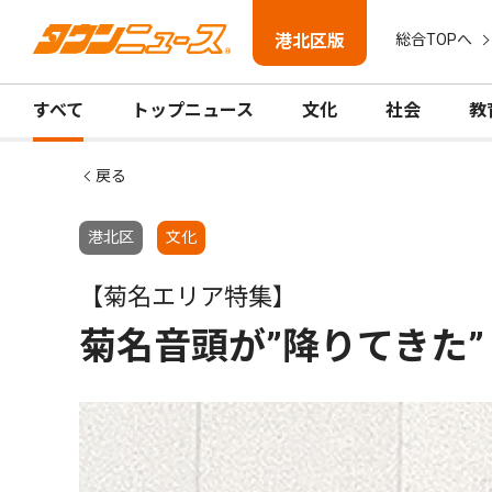
港北区版
総合TOPへ
すべて
トップニュース
文化
社会
教
戻る
港北区
文化
【菊名エリア特集】
菊名音頭が”降りてきた”