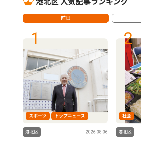
港北区 人気記事ランキング
前日
1
2
スポーツ
トップニュース
社会
6.08.06
港北区
2026.08.06
港北区