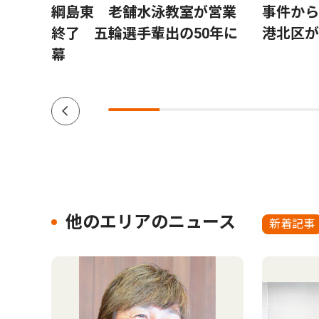
日吉
綱島東 老舗水泳教室が営業
事件か
終了 五輪選手輩出の50年に
港北区が
幕
他のエリアのニュース
新着記事