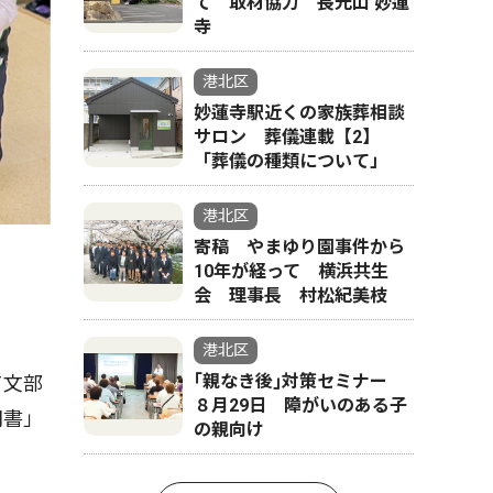
て 取材協力 長光山 妙蓮
寺
港北区
妙蓮寺駅近くの家族葬相談
サロン 葬儀連載【2】
「葬儀の種類について」
港北区
寄稿 やまゆり園事件から
10年が経って 横浜共生
会 理事長 村松紀美枝
港北区
｢親なき後｣対策セミナー
て文部
８月29日 障がいのある子
司書」
の親向け