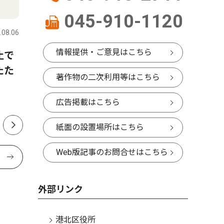
人物風土記
ピックアッ
045-910-1120
.08.06
港北区
2026.08.06
港北区
情報提供・ご意見はこちら
止で
文部科学省の留学支援制度で
大倉山の
たた
12月からドイツへ渡り移民問
成へ 駅
著作物の二次利用等はこちら
題を調査する 辻下 文香さ
地域豊か
ん 菊名在住 16歳
広告掲載はこちら
紙面の設置場所はこちら
Web版記事のお問合せはこちら
外部リンク
港北区役所