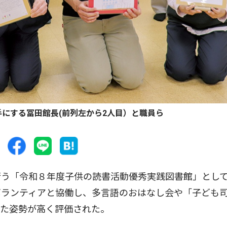
にする冨田館長(前列左から2人目）と職員ら
う「令和８年度子供の読書活動優秀実践図書館」とし
ボランティアと協働し、多言語のおはなし会や「子ども
きた姿勢が高く評価された。