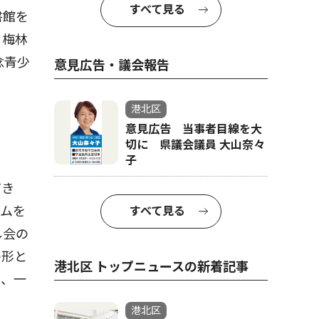
すべて見る
書館を
、梅林
念青少
意見広告・議会報告
港北区
意見広告 当事者目線を大
切に 県議会議員 大山奈々
子
てき
ラムを
すべて見る
し会の
の形と
港北区 トップニュースの新着記事
し、一
港北区