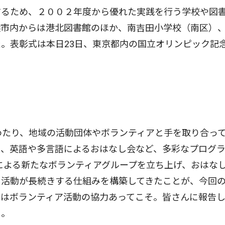
るため、２００２年度から優れた実践を行う学校や図
浜市内からは港北図書館のほか、南吉田小学校（南区）
。表彰式は本日23日、東京都内の国立オリンピック記
わたり、地域の活動団体やボランティアと手を取り合っ
居、英語や多言語によるおはなし会など、多彩なプログ
民による新たなボランティアグループを立ち上げ、おはな
、活動が長続きする仕組みを構築してきたことが、今回
賞はボランティア活動の協力あってこそ。皆さんに報告
る。