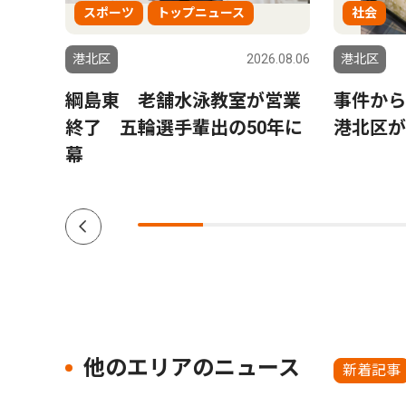
スポーツ
トップニュース
社会
5.12.18
港北区
2026.08.06
港北区
綱島東 老舗水泳教室が営業
事件か
業
終了 五輪選手輩出の50年に
港北区が
幕
他のエリアのニュース
新着記事