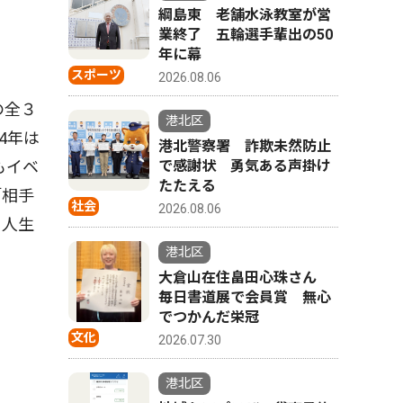
綱島東 老舗水泳教室が営
業終了 五輪選手輩出の50
年に幕
スポーツ
2026.08.06
の全３
港北区
4年は
港北警察署 詐欺未然防止
もイベ
で感謝状 勇気ある声掛け
たたえる
「相手
社会
2026.08.06
、人生
港北区
大倉山在住畠田心珠さん
毎日書道展で会員賞 無心
でつかんだ栄冠
文化
2026.07.30
港北区