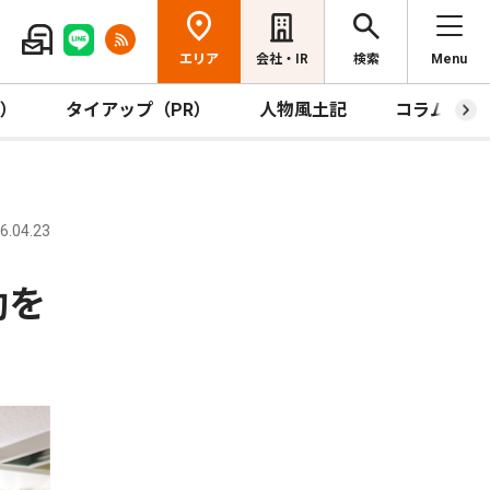
エリア
会社・IR
検索
Menu
R）
タイアップ（PR）
人物風土記
コラム
.04.23
動を