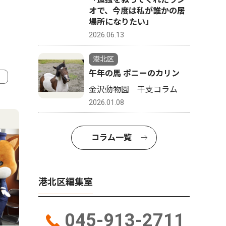
オで、今度は私が誰かの居
場所になりたい」
2026.06.13
港北区
午年の馬 ポニーのカリン
金沢動物園 干支コラム
4
5
2026.01.08
コラム一覧
港北区編集室
045-913-2711