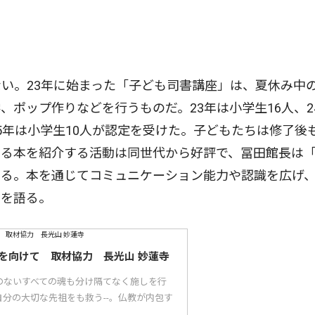
い。23年に始まった「子ども司書講座」は、夏休み中
ポップ作りなどを行うものだ。23年は小学生16人、2
5年は小学生10人が認定を受けた。子どもたちは修了後
める本を紹介する活動は同世代から好評で、冨田館長は
する。本を通じてコミュニケーション能力や認識を広げ
えを語る。
を向けて 取材協力 長光山 妙蓮寺
のないすべての魂も分け隔てなく施しを行
分の大切な先祖をも救う--。仏教が内包す