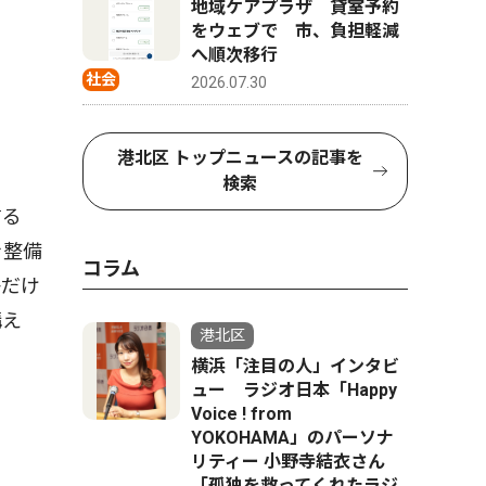
地域ケアプラザ 貸室予約
をウェブで 市、負担軽減
へ順次移行
社会
2026.07.30
港北区 トップニュースの記事を
検索
する
を整備
コラム
子だけ
構え
港北区
横浜「注目の人」インタビ
ュー ラジオ日本「Happy
Voice ! from
YOKOHAMA」のパーソナ
リティー 小野寺結衣さん
「孤独を救ってくれたラジ