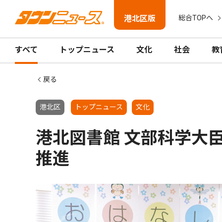
港北区版
総合TOPへ
すべて
トップニュース
文化
社会
教
戻る
港北区
トップニュース
文化
港北図書館 文部科学大
推進