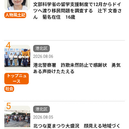
文部科学省の留学支援制度で12月からドイ
ツへ渡り移民問題を調査する 辻下 文香さ
人物風土記
ん 菊名在住 16歳
4
港北区
2026.08.06
港北警察署 詐欺未然防止で感謝状 勇気
ある声掛けたたえる
トップニュ
ース
社会
5
港北区
2026.08.05
北つな夏まつり大盛況 顔見える地域づく