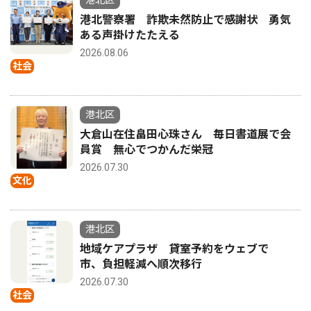
港北区
港北警察署 詐欺未然防止で感謝状 勇気
ある声掛けたたえる
2026.08.06
社会
港北区
大倉山在住畠田心珠さん 毎日書道展で会
員賞 無心でつかんだ栄冠
2026.07.30
文化
港北区
地域ケアプラザ 貸室予約をウェブで
市、負担軽減へ順次移行
2026.07.30
社会