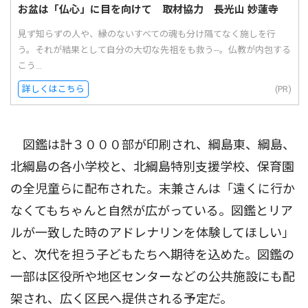
お盆は「仏心」に目を向けて 取材協力 長光山 妙蓮寺
見ず知らずの人や、縁のないすべての魂も分け隔てなく施しを行
う。それが結果として自分の大切な先祖をも救う--。仏教が内包する
こう...
詳しくはこちら
(PR)
図鑑は計３０００部が印刷され、綱島東、綱島、
北綱島の各小学校と、北綱島特別支援学校、保育園
の全児童らに配布された。末兼さんは「遠くに行か
なくてもちゃんと自然が広がっている。図鑑とリア
ルが一致した時のアドレナリンを体験してほしい」
と、次代を担う子どもたちへ期待を込めた。図鑑の
一部は区役所や地区センターなどの公共施設にも配
架され、広く区民へ提供される予定だ。