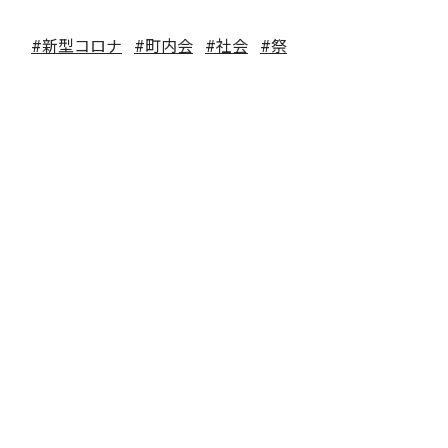
#新型コロナ
#町内会
#社会
#祭