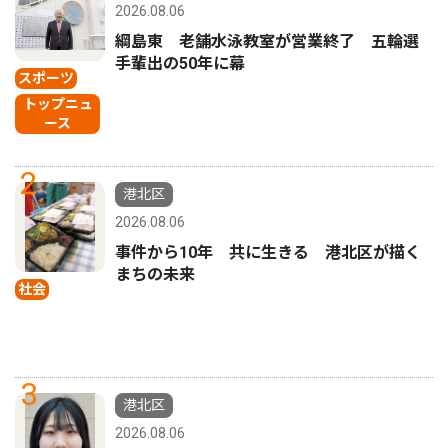
2026.08.06
綱島東 老舗水泳教室が営業終了 五輪選
手輩出の50年に幕
スポーツ
トップニュ
ース
2
港北区
2026.08.06
事件から10年 共に生きる 港北区が描く
まちの未来
社会
3
港北区
2026.08.06