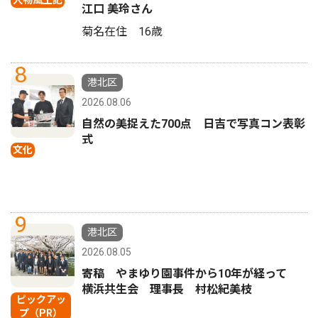
人物風土記
江口 美玲さん
菊名在住 16歳
8
港北区
2026.08.06
自然の美捉えた700点 日吉で写真コン表彰
式
文化
9
港北区
2026.08.05
寄稿 やまゆり園事件から10年が経って
横浜共生会 理事長 村松紀美枝
ピックアッ
プ（PR）