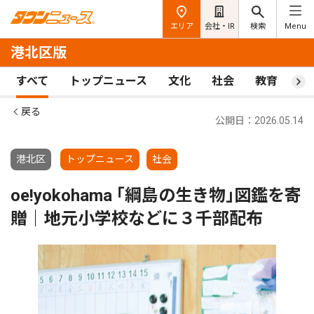
エリア
会社・IR
検索
Menu
港北区版
すべて
トップニュース
文化
社会
教育
ス
戻る
公開日：2026.05.14
港北区
トップニュース
社会
oe!yokohama ｢綱島の生き物｣図鑑を寄
贈｜地元小学校などに３千部配布