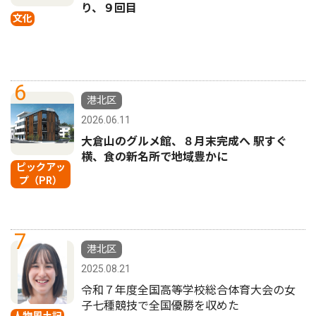
り、９回目
文化
6
港北区
2026.06.11
大倉山のグルメ館、８月末完成へ 駅すぐ
横、食の新名所で地域豊かに
ピックアッ
プ（PR）
7
港北区
2025.08.21
令和７年度全国高等学校総合体育大会の女
子七種競技で全国優勝を収めた