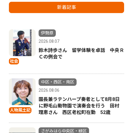
新着記事
伊勢原
2026.08.07
鈴木詩歩さん 留学体験を卓話 中央Ｒ
Ｃの例会で
社会
中区・西区・南区
2026.08.06
園長兼ラテンハープ奏者として8月8日
に野毛山動物園で演奏会を行う 田村
人物風土記
理恵さん 西区老松町在勤 52歳
さがみはら中央区・緑区