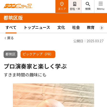
エリア
会社・IR
検索
Menu
都筑区版
すべて
トップニュース
文化
社会
教育
ス
戻る
公開日：2025.03.27
都筑区
ピックアップ（PR）
プロ演奏家と楽しく学ぶ
すきま時間の趣味にも