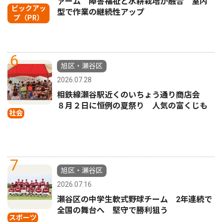
ァーム 障害福祉と水耕栽培が融合 室内
ピックアッ
型で作業の継続性アップ
プ（PR）
6
旭区・瀬谷区
2026.07.28
相鉄線瀬谷駅近くのいちょう通り商店会
８月２日に恒例の夏祭り 人気の富くじも
社会
7
旭区・瀬谷区
2026.07.16
瀬谷区の中学生軟式野球チーム 2年連続で
全国の舞台へ 堅守で勝利狙う
スポーツ