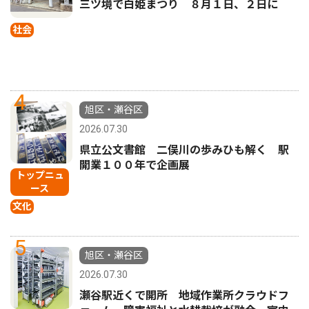
三ツ境で白姫まつり ８月１日、２日に
社会
4
旭区・瀬谷区
2026.07.30
県立公文書館 二俣川の歩みひも解く 駅
開業１００年で企画展
トップニュ
ース
文化
5
旭区・瀬谷区
2026.07.30
瀬谷駅近くで開所 地域作業所クラウドフ