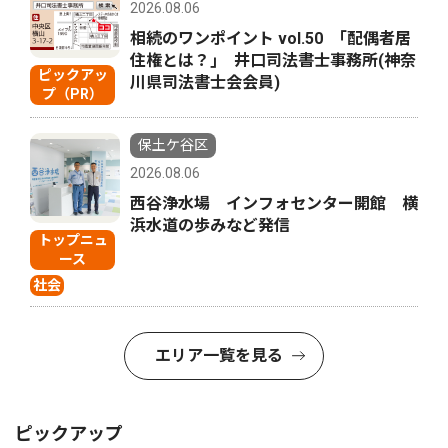
2026.08.06
相続のワンポイント vol.50 ｢配偶者居
住権とは？｣ 井口司法書士事務所(神奈
ピックアッ
川県司法書士会会員)
プ（PR）
保土ケ谷区
2026.08.06
西谷浄水場 インフォセンター開館 横
浜水道の歩みなど発信
トップニュ
ース
社会
エリア一覧を見る
ピックアップ