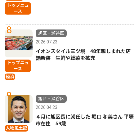
トップニュ
ース
8
旭区・瀬谷区
2026.07.23
イオンスタイル三ツ境 48年親しまれた店
舗新装 生鮮や総菜を拡充
トップニュ
ース
経済
9
旭区・瀬谷区
2026.04.23
４月に旭区長に就任した 堀口 和美さん 平塚
市在住 59歳
人物風土記