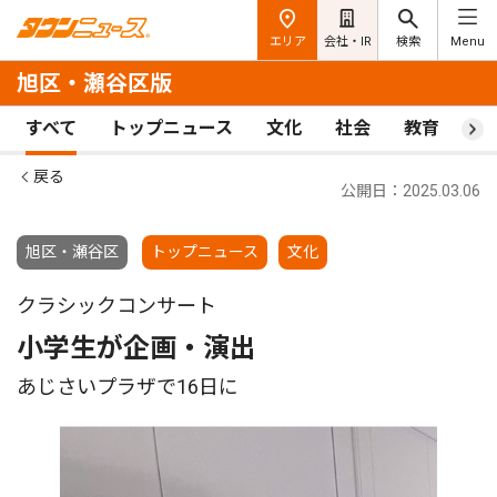
エリア
会社・IR
検索
Menu
旭区・瀬谷区版
すべて
トップニュース
文化
社会
教育
ス
戻る
公開日：2025.03.06
旭区・瀬谷区
トップニュース
文化
クラシックコンサート
小学生が企画・演出
あじさいプラザで16日に