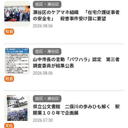
旭区・瀬谷区
瀬谷区のケアマネ組織 「在宅介護従事者
の安全を」 殺害事件受け国に要望
2026.08.06
社会
旭区・瀬谷区
山中市長の言動「パワハラ」認定 第三者
調査委員が結果公表
2026.08.06
社会
旭区・瀬谷区
県立公文書館 二俣川の歩みひも解く 駅
開業１００年で企画展
2026.07.30
文化