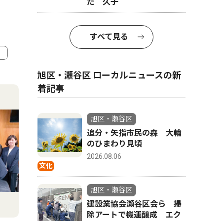
だ 久子
すべて見る
4
5
旭区・瀬谷区 ローカルニュースの新
着記事
旭区・瀬谷区
追分・矢指市民の森 大輪
のひまわり見頃
2026.08.06
文化
旭区・瀬谷区
建設業協会瀬谷区会ら 掃
社会
ピックアッ
除アートで機運醸成 エク