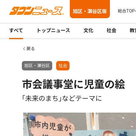
旭区・瀬谷区版
総合TOP
すべて
トップニュース
文化
社会
教
戻る
旭区・瀬谷区
社会
市会議事堂に児童の絵
｢未来のまち｣などテーマに