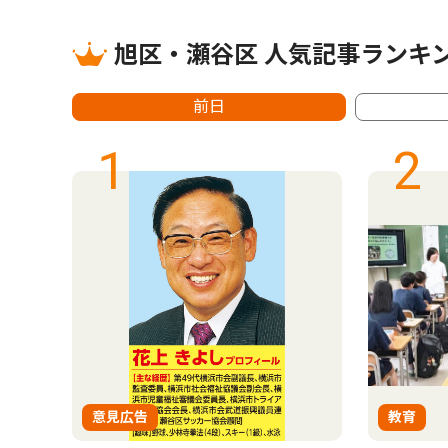
旭区・瀬谷区 人気記事ランキ
前日
1
2
意見広告
教育