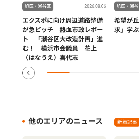
6.08.06
旭区・瀬谷区
2026.08.06
旭区・瀬谷
ラ」
エクスポに向け周辺道路整備
希望が丘
結果
が急ピッチ 熱血市政レポー
求」学ぶ
ト 「瀬谷区大改造計画」進
む！ 横浜市会議員 花上
（はなうえ）喜代志
他のエリアのニュース
新着記事