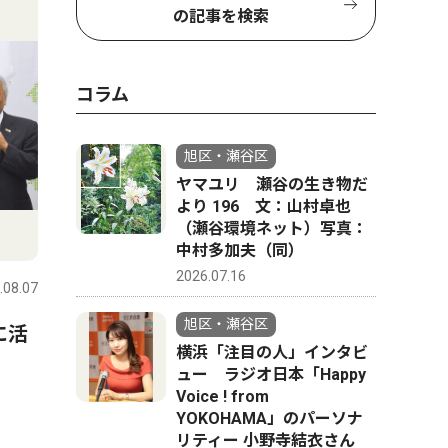
の記事を検索
コラム
旭区・瀬谷区
ヤマユリ 瀬谷の生き物だ
より 196 文：山村卓也
（瀬谷環境ネット）写真：
中村多加夫（同）
2026.07.16
.08.07
旭区・瀬谷区
に活
横浜「注目の人」インタビ
ュー ラジオ日本「Happy
Voice ! from
YOKOHAMA」のパーソナ
リティー 小野寺結衣さん