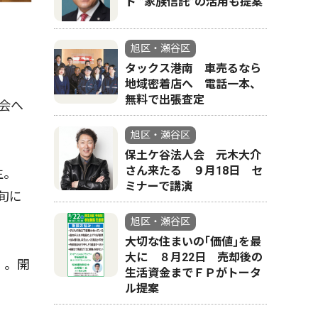
ト ”家族信託”の活用も提案
旭区・瀬谷区
タックス港南 車売るなら
地域密着店へ 電話一本、
無料で出張査定
会へ
旭区・瀬谷区
保土ケ谷法人会 元木大介
さん来たる ９月18日 セ
生。
ミナーで講演
旬に
旭区・瀬谷区
大切な住まいの｢価値｣を最
大に ８月22日 売却後の
）。開
生活資金までＦＰがトータ
ル提案