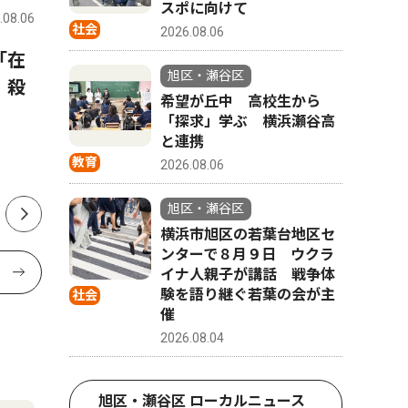
スポに向けて
.08.06
旭区・瀬谷区
2026.08.06
旭区・瀬谷
社会
2026.08.06
「在
建設業協会瀬谷区会ら 掃除
万騎が原
旭区・瀬谷区
 殺
アートで機運醸成 エクスポ
ル 葬儀
希望が丘中 高校生から
に向けて
散骨につ
「探求」学ぶ 横浜瀬谷高
と連携
教育
2026.08.06
旭区・瀬谷区
横浜市旭区の若葉台地区セ
ンターで８月９日 ウクラ
イナ人親子が講話 戦争体
験を語り継ぐ若葉の会が主
社会
催
2026.08.04
旭区・瀬谷区 ローカルニュース