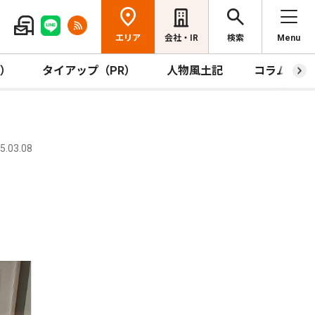
エリア
会社・IR
検索
Menu
R）
タイアップ（PR）
人物風土記
コラム
.03.08