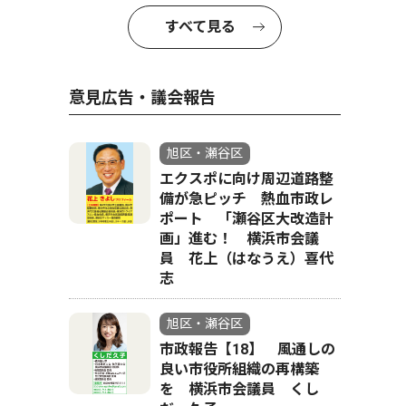
すべて見る
意見広告・議会報告
旭区・瀬谷区
エクスポに向け周辺道路整
備が急ピッチ 熱血市政レ
ポート 「瀬谷区大改造計
画」進む！ 横浜市会議
員 花上（はなうえ）喜代
志
旭区・瀬谷区
市政報告【18】 風通しの
良い市役所組織の再構築
を 横浜市会議員 くし