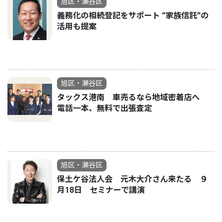
旭区・瀬谷区
義務化の相続登記をサポート ”家族信託”の
活用も提案
旭区・瀬谷区
タックス港南 車売るなら地域密着店へ
電話一本、無料で出張査定
旭区・瀬谷区
保土ケ谷法人会 元木大介さん来たる ９
月18日 セミナーで講演