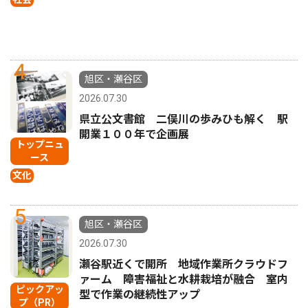
4
旭区・瀬谷区
2026.07.30
県立公文書館 二俣川の歩みひも解く 駅
開業１００年で企画展
トップニュ
ース
文化
5
旭区・瀬谷区
2026.07.30
瀬谷駅近くで開所 地域作業所クラウドフ
ァーム 障害福祉と水耕栽培が融合 室内
ピックアッ
型で作業の継続性アップ
プ（PR）