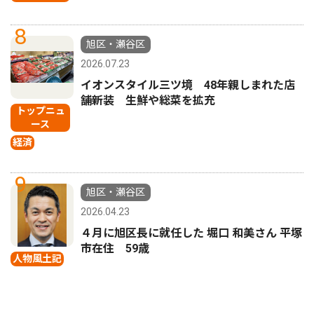
8
旭区・瀬谷区
2026.07.23
イオンスタイル三ツ境 48年親しまれた店
舗新装 生鮮や総菜を拡充
トップニュ
ース
経済
9
旭区・瀬谷区
2026.04.23
４月に旭区長に就任した 堀口 和美さん 平塚
市在住 59歳
人物風土記