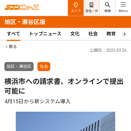
エリア
会社・IR
検索
Menu
旭区・瀬谷区版
すべて
トップニュース
文化
社会
教育
ス
戻る
公開日：2025.03.26
旭区・瀬谷区
社会
横浜市への請求書、オンラインで提出
可能に
4月15日から新システム導入