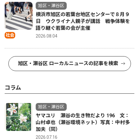
旭区・瀬谷区
横浜市旭区の若葉台地区センターで８月９
日 ウクライナ人親子が講話 戦争体験を
語り継ぐ若葉の会が主催
社会
2026.08.04
旭区・瀬谷区 ローカルニュースの記事を検索
コラム
旭区・瀬谷区
ヤマユリ 瀬谷の生き物だより 196 文：
山村卓也（瀬谷環境ネット）写真：中村多
加夫（同）
2026.07.16