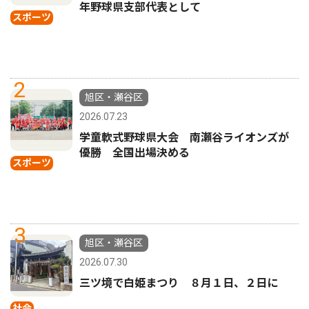
年野球県支部代表として
スポーツ
2
旭区・瀬谷区
2026.07.23
学童軟式野球県大会 南瀬谷ライオンズが
優勝 全国出場決める
スポーツ
3
旭区・瀬谷区
2026.07.30
三ツ境で白姫まつり ８月１日、２日に
社会