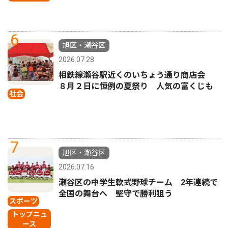
6
旭区・瀬谷区
2026.07.28
相鉄線瀬谷駅近くのいちょう通り商店会
８月２日に恒例の夏祭り 人気の富くじも
社会
7
旭区・瀬谷区
2026.07.16
瀬谷区の中学生軟式野球チーム 2年連続で
全国の舞台へ 堅守で勝利狙う
スポーツ
トップニュ
ース