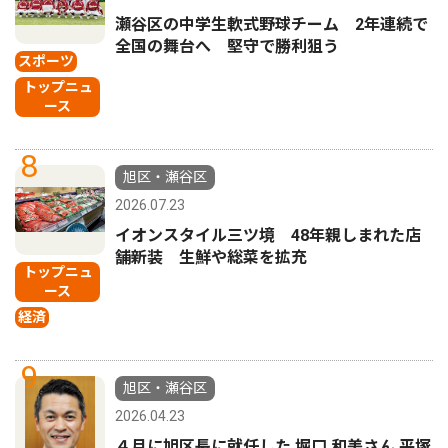
瀬谷区の中学生軟式野球チーム 2年連続で
全国の舞台へ 堅守で勝利狙う
スポーツ
トップニュ
ース
8
旭区・瀬谷区
2026.07.23
イオンスタイル三ツ境 48年親しまれた店
舗新装 生鮮や総菜を拡充
トップニュ
ース
経済
9
旭区・瀬谷区
2026.04.23
４月に旭区長に就任した 堀口 和美さん 平塚