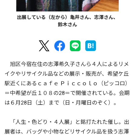
出展している（左から）亀井さん、志澤さん、
鈴木さん
旭区今宿在住の志澤希久子さんら４人によるリメ
イクやリサイクル品などの展示・販売が、希望ケ丘
駅近くにあるｃａｆｅ Ｐｉｃｃｏｌｏ（ピッコロ）
＝中希望が丘１０８の28＝で開催されている。会期
は６月28日（土）まで（日・月曜日のぞく）。
「人生・色どり・４人展」と銘打たれた催し。出
展者は、バッグや小物などリサイクル品を扱う志澤