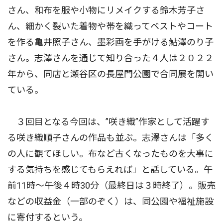
さん、和布を服や小物にリメイクする鈴木芳子さ
ん、細かく裂いた着物や帯を織ってベストやコート
を作る亀井照子さん、墨彩画を手がける鮎澤のり子
さん。志澤さんを通じて知り合った４人は２０２２
年から、同店と瀬谷区の長屋門公園で合同展を開い
ている。
３回目となる今回は、”咲き織”作家として活躍す
る咲き織順子さんの作品も並ぶ。志澤さんは「多く
の人に観てほしい。布など古くなったものを大事に
する気持ちを感じてもらえれば」と話している。午
前11時〜午後４時30分（最終日は３時終了）。販売
などの収益金（一部のぞく）は、同公園や福祉施設
に寄付するという。