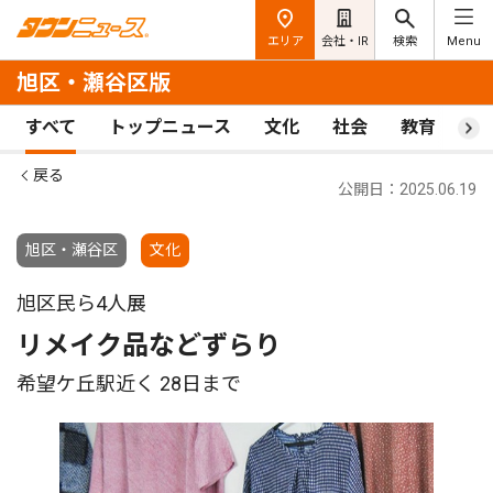
エリア
会社・IR
検索
Menu
旭区・瀬谷区版
すべて
トップニュース
文化
社会
教育
ス
戻る
公開日：2025.06.19
旭区・瀬谷区
文化
旭区民ら4人展
リメイク品などずらり
希望ケ丘駅近く 28日まで