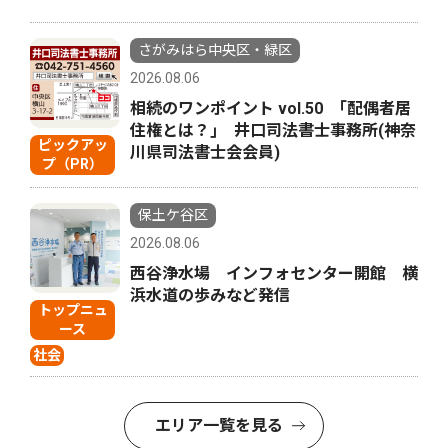
さがみはら中央区・緑区
2026.08.06
相続のワンポイント vol.50 ｢配偶者居
住権とは？｣ 井口司法書士事務所(神奈
ピックアッ
川県司法書士会会員)
プ（PR）
保土ケ谷区
2026.08.06
西谷浄水場 インフォセンター開館 横
浜水道の歩みなど発信
トップニュ
ース
社会
エリア一覧を見る