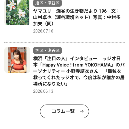
旭区・瀬谷区
ヤマユリ 瀬谷の生き物だより 196 文：
山村卓也（瀬谷環境ネット）写真：中村多
加夫（同）
2026.07.16
旭区・瀬谷区
横浜「注目の人」インタビュー ラジオ日
本「Happy Voice ! from YOKOHAMA」のパ
ーソナリティー 小野寺結衣さん 「孤独を
救ってくれたラジオで、今度は私が誰かの居
場所になりたい」
2026.06.13
コラム一覧