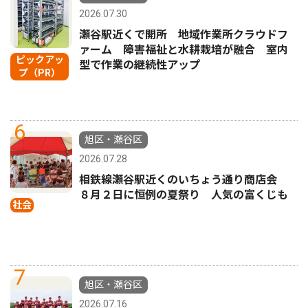
2026.07.30
瀬谷駅近くで開所 地域作業所クラウドフ
ァーム 障害福祉と水耕栽培が融合 室内
ピックアッ
型で作業の継続性アップ
プ（PR）
6
旭区・瀬谷区
2026.07.28
相鉄線瀬谷駅近くのいちょう通り商店会
８月２日に恒例の夏祭り 人気の富くじも
社会
7
旭区・瀬谷区
2026.07.16