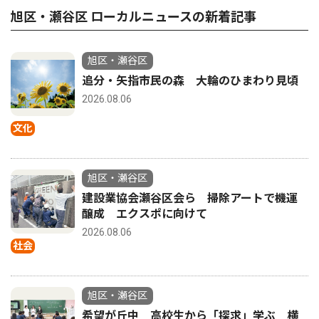
旭区・瀬谷区 ローカルニュースの新着記事
旭区・瀬谷区
追分・矢指市民の森 大輪のひまわり見頃
2026.08.06
文化
旭区・瀬谷区
建設業協会瀬谷区会ら 掃除アートで機運
醸成 エクスポに向けて
2026.08.06
社会
旭区・瀬谷区
希望が丘中 高校生から「探求」学ぶ 横