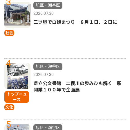
3
旭区・瀬谷区
2026.07.30
三ツ境で白姫まつり ８月１日、２日に
社会
4
旭区・瀬谷区
2026.07.30
県立公文書館 二俣川の歩みひも解く 駅
開業１００年で企画展
トップニュ
ース
文化
5
旭区・瀬谷区