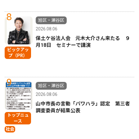
8
旭区・瀬谷区
2026.08.06
保土ケ谷法人会 元木大介さん来たる ９
月18日 セミナーで講演
ピックアッ
プ（PR）
9
旭区・瀬谷区
2026.08.06
山中市長の言動「パワハラ」認定 第三者
調査委員が結果公表
トップニュ
ース
社会