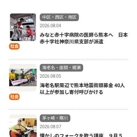
中区・西区・南区
2026.08.04
みなと赤十字病院の医師ら熊本へ 日本
赤十字社神奈川県支部が派遣
社会
海老名・座間・綾瀬
2026.08.05
海老名駅周辺で熊本地震街頭募金 40人
以上が参加し寄付呼びかける
社会
茅ヶ崎・寒川
2026.08.07
懐かしのフォークを歌う講座 ９月５