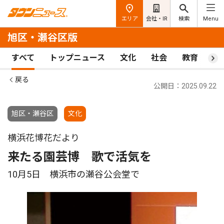
エリア
会社・IR
検索
Menu
旭区・瀬谷区版
すべて
トップニュース
文化
社会
教育
ス
戻る
公開日：2025.09.22
旭区・瀬谷区
文化
横浜花博花だより
来たる園芸博 歌で活気を
10月5日 横浜市の瀬谷公会堂で