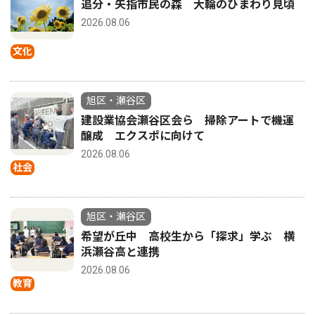
追分・矢指市民の森 大輪のひまわり見頃
2026.08.06
文化
旭区・瀬谷区
建設業協会瀬谷区会ら 掃除アートで機運
醸成 エクスポに向けて
2026.08.06
社会
旭区・瀬谷区
希望が丘中 高校生から「探求」学ぶ 横
浜瀬谷高と連携
2026.08.06
教育