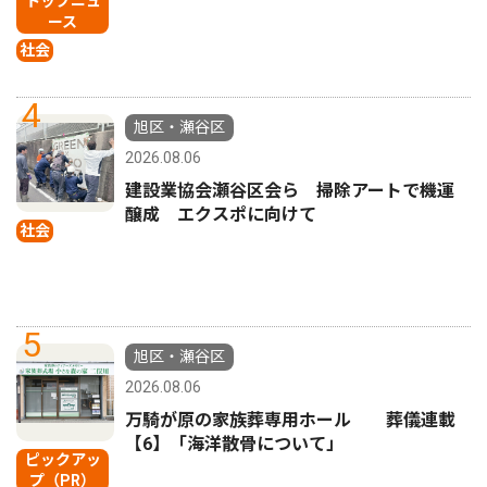
トップニュ
ース
社会
4
旭区・瀬谷区
2026.08.06
建設業協会瀬谷区会ら 掃除アートで機運
醸成 エクスポに向けて
社会
5
旭区・瀬谷区
2026.08.06
万騎が原の家族葬専用ホール 葬儀連載
【6】「海洋散骨について」
ピックアッ
プ（PR）