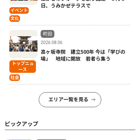
日、うみかぜテラスで
イベント
文化
町田
2026.08.06
高ヶ坂寺院 建立500年 今は「学びの
場」 地域に開放 若者ら集う
トップニュ
ース
社会
エリア一覧を見る
ピックアップ