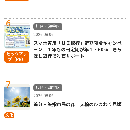
6
旭区・瀬谷区
2026.08.06
スマホ専用「ＵＩ銀行」定期預金キャンペ
ーン １年もの円定期が年１・50％ きら
ピックアッ
ぼし銀行で対面サポート
プ（PR）
7
旭区・瀬谷区
2026.08.06
追分・矢指市民の森 大輪のひまわり見頃
文化