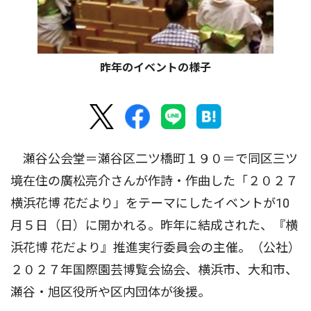
昨年のイベントの様子
瀬谷公会堂＝瀬谷区二ツ橋町１９０＝で同区三ツ
境在住の廣松亮介さんが作詩・作曲した「２０２７
横浜花博 花だより」をテーマにしたイベントが10
月５日（日）に開かれる。昨年に結成された、『横
浜花博 花だより』推進実行委員会の主催。（公社）
２０２７年国際園芸博覧会協会、横浜市、大和市、
瀬谷・旭区役所や区内団体が後援。