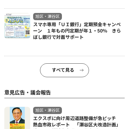
旭区・瀬谷区
スマホ専用「ＵＩ銀行」定期預金キャンペ
ーン １年もの円定期が年１・50％ きら
ぼし銀行で対面サポート
すべて見る
意見広告・議会報告
旭区・瀬谷区
エクスポに向け周辺道路整備が急ピッチ
熱血市政レポート 「瀬谷区大改造計画」