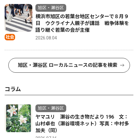
旭区・瀬谷区
横浜市旭区の若葉台地区センターで８月９
日 ウクライナ人親子が講話 戦争体験を
語り継ぐ若葉の会が主催
社会
2026.08.04
旭区・瀬谷区 ローカルニュースの記事を検索
コラム
旭区・瀬谷区
ヤマユリ 瀬谷の生き物だより 196 文：
山村卓也（瀬谷環境ネット）写真：中村多
加夫（同）