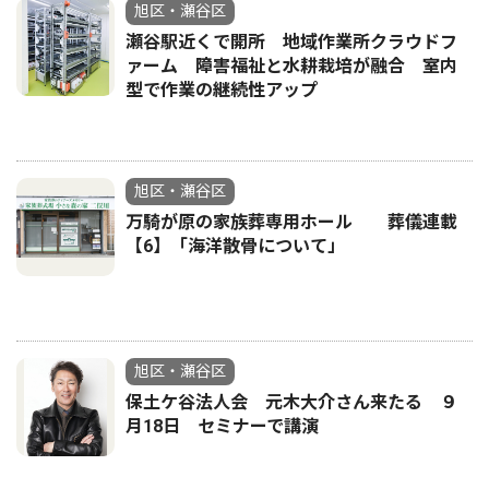
旭区・瀬谷区
瀬谷駅近くで開所 地域作業所クラウドフ
ァーム 障害福祉と水耕栽培が融合 室内
型で作業の継続性アップ
旭区・瀬谷区
万騎が原の家族葬専用ホール 葬儀連載
【6】「海洋散骨について」
旭区・瀬谷区
保土ケ谷法人会 元木大介さん来たる ９
月18日 セミナーで講演