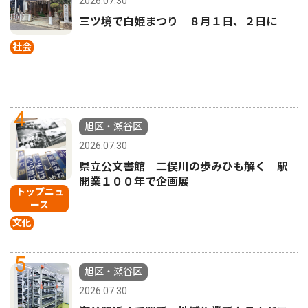
2026.07.30
三ツ境で白姫まつり ８月１日、２日に
社会
4
旭区・瀬谷区
2026.07.30
県立公文書館 二俣川の歩みひも解く 駅
開業１００年で企画展
トップニュ
ース
文化
5
旭区・瀬谷区
2026.07.30