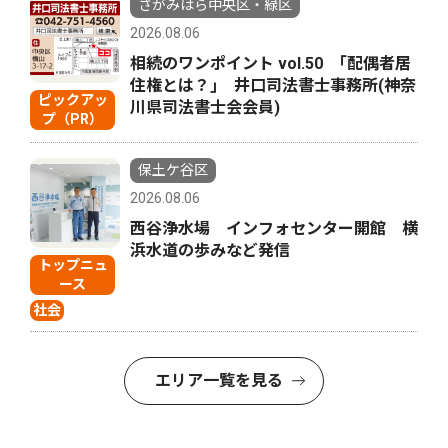
さがみはら中央区・緑区
2026.08.06
相続のワンポイント vol.50 ｢配偶者居
住権とは？｣ 井口司法書士事務所(神奈
ピックアッ
川県司法書士会会員)
プ（PR）
保土ケ谷区
2026.08.06
西谷浄水場 インフォセンター開館 横
浜水道の歩みなど発信
トップニュ
ース
社会
エリア一覧を見る