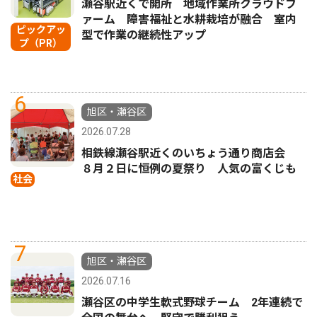
瀬谷駅近くで開所 地域作業所クラウドフ
ァーム 障害福祉と水耕栽培が融合 室内
ピックアッ
型で作業の継続性アップ
プ（PR）
6
旭区・瀬谷区
2026.07.28
相鉄線瀬谷駅近くのいちょう通り商店会
８月２日に恒例の夏祭り 人気の富くじも
社会
7
旭区・瀬谷区
2026.07.16
瀬谷区の中学生軟式野球チーム 2年連続で