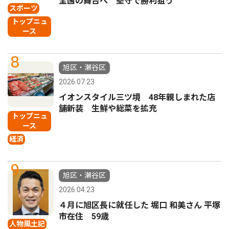
全国の舞台へ 堅守で勝利狙う
スポーツ
トップニュ
ース
8
旭区・瀬谷区
2026.07.23
イオンスタイル三ツ境 48年親しまれた店
舗新装 生鮮や総菜を拡充
トップニュ
ース
経済
9
旭区・瀬谷区
2026.04.23
４月に旭区長に就任した 堀口 和美さん 平塚
市在住 59歳
人物風土記