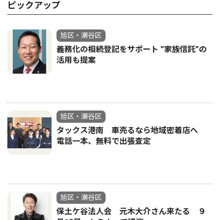
ピックアップ
旭区・瀬谷区
義務化の相続登記をサポート ”家族信託”の
活用も提案
旭区・瀬谷区
タックス港南 車売るなら地域密着店へ
電話一本、無料で出張査定
旭区・瀬谷区
保土ケ谷法人会 元木大介さん来たる ９