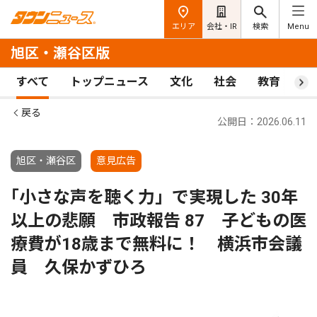
エリア
会社・IR
検索
Menu
旭区・瀬谷区版
すべて
トップニュース
文化
社会
教育
ス
戻る
公開日：2026.06.11
旭区・瀬谷区
意見広告
｢小さな声を聴く力」で実現した 30年
以上の悲願 市政報告 87 子どもの医
療費が18歳まで無料に！ 横浜市会議
員 久保かずひろ