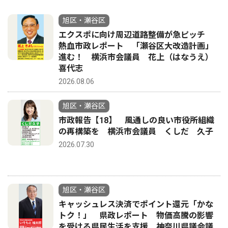
旭区・瀬谷区
エクスポに向け周辺道路整備が急ピッチ
熱血市政レポート 「瀬谷区大改造計画」
進む！ 横浜市会議員 花上（はなうえ）
喜代志
2026.08.06
旭区・瀬谷区
市政報告【18】 風通しの良い市役所組織
の再構築を 横浜市会議員 くしだ 久子
2026.07.30
旭区・瀬谷区
キャッシュレス決済でポイント還元「かな
トク！」 県政レポート 物価高騰の影響
を受ける県民生活を支援 神奈川県議会議