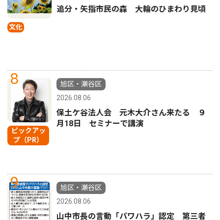
追分・矢指市民の森 大輪のひまわり見頃
文化
8
旭区・瀬谷区
2026.08.06
保土ケ谷法人会 元木大介さん来たる ９
月18日 セミナーで講演
ピックアッ
プ（PR）
9
旭区・瀬谷区
2026.08.06
山中市長の言動「パワハラ」認定 第三者