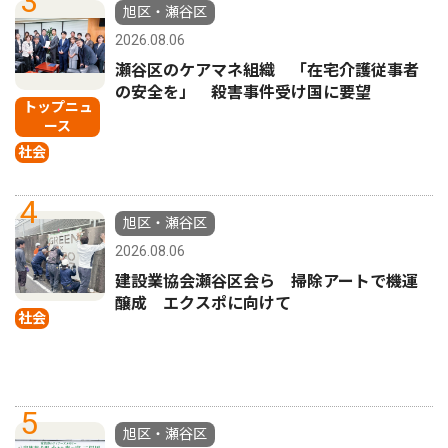
3
旭区・瀬谷区
2026.08.06
瀬谷区のケアマネ組織 「在宅介護従事者
の安全を」 殺害事件受け国に要望
トップニュ
ース
社会
4
旭区・瀬谷区
2026.08.06
建設業協会瀬谷区会ら 掃除アートで機運
醸成 エクスポに向けて
社会
5
旭区・瀬谷区