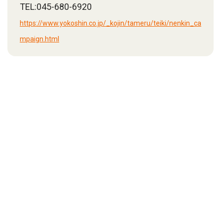
TEL:045-680-6920
https://www.yokoshin.co.jp/_kojin/tameru/teiki/nenkin_ca
mpaign.html