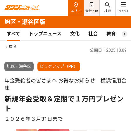
エリア
会社・IR
検索
Menu
旭区・瀬谷区版
すべて
トップニュース
文化
社会
教育
ス
戻る
公開日：2025.10.09
旭区・瀬谷区
ピックアップ（PR）
年金受給者の皆さまへ お得なお知らせ 横浜信用金
庫
新規年金受取＆定期で１万円プレゼン
ト
２０２６年３月31日まで