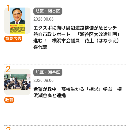
1
旭区・瀬谷区
2026.08.06
エクスポに向け周辺道路整備が急ピッチ
熱血市政レポート 「瀬谷区大改造計画」
意見広告
進む！ 横浜市会議員 花上（はなうえ）
喜代志
2
旭区・瀬谷区
2026.08.06
希望が丘中 高校生から「探求」学ぶ 横
浜瀬谷高と連携
教育