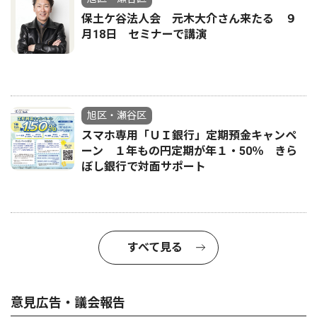
保土ケ谷法人会 元木大介さん来たる ９
月18日 セミナーで講演
旭区・瀬谷区
スマホ専用「ＵＩ銀行」定期預金キャンペ
ーン １年もの円定期が年１・50％ きら
ぼし銀行で対面サポート
すべて見る
意見広告・議会報告