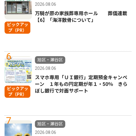
2026.08.06
万騎が原の家族葬専用ホール 葬儀連載
【6】「海洋散骨について」
ピックアッ
プ（PR）
6
旭区・瀬谷区
2026.08.06
スマホ専用「ＵＩ銀行」定期預金キャンペ
ーン １年もの円定期が年１・50％ きら
ピックアッ
ぼし銀行で対面サポート
プ（PR）
7
旭区・瀬谷区
2026.08.06