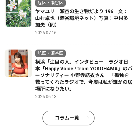
旭区・瀬谷区
ヤマユリ 瀬谷の生き物だより 196 文：
山村卓也（瀬谷環境ネット）写真：中村多
加夫（同）
2026.07.16
旭区・瀬谷区
横浜「注目の人」インタビュー ラジオ日
本「Happy Voice ! from YOKOHAMA」のパ
ーソナリティー 小野寺結衣さん 「孤独を
救ってくれたラジオで、今度は私が誰かの居
場所になりたい」
2026.06.13
コラム一覧