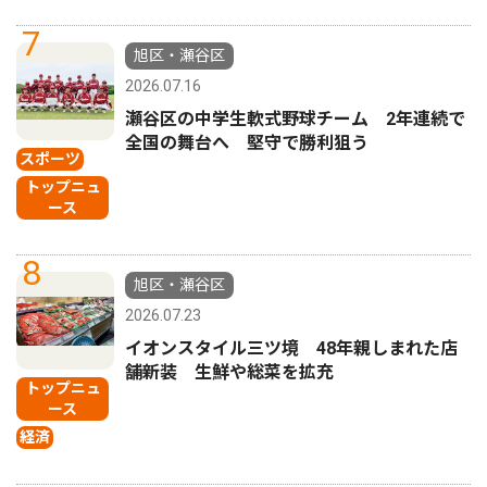
7
旭区・瀬谷区
2026.07.16
瀬谷区の中学生軟式野球チーム 2年連続で
全国の舞台へ 堅守で勝利狙う
スポーツ
トップニュ
ース
8
旭区・瀬谷区
2026.07.23
イオンスタイル三ツ境 48年親しまれた店
舗新装 生鮮や総菜を拡充
トップニュ
ース
経済