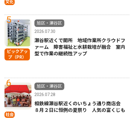
文化
5
旭区・瀬谷区
2026.07.30
瀬谷駅近くで開所 地域作業所クラウドフ
ァーム 障害福祉と水耕栽培が融合 室内
ピックアッ
型で作業の継続性アップ
プ（PR）
6
旭区・瀬谷区
2026.07.28
相鉄線瀬谷駅近くのいちょう通り商店会
８月２日に恒例の夏祭り 人気の富くじも
社会