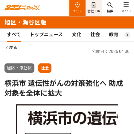
エリア
会社・IR
検索
Menu
旭区・瀬谷区版
すべて
トップニュース
文化
社会
教育
ス
戻る
公開日：2026.04.30
旭区・瀬谷区
社会
横浜市 遺伝性がんの対策強化へ 助成
対象を全体に拡大