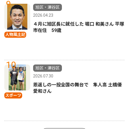
9
旭区・瀬谷区
2026.04.23
４月に旭区長に就任した 堀口 和美さん 平塚
市在住 59歳
人物風土記
10
旭区・瀬谷区
2026.07.30
恩返しの一投全国の舞台で 隼人高 土橋優
愛和さん
スポーツ