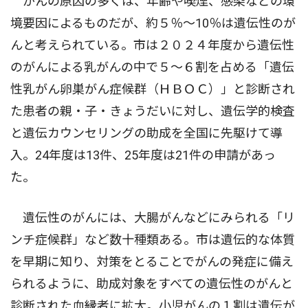
がんの原因の多くは、年齢や喫煙、感染などの環
境要因によるものだが、約５％〜10％は遺伝性のが
んと考えられている。市は２０２４年度から遺伝性
のがんによる乳がんの中で５〜６割を占める「遺伝
性乳がん卵巣がん症候群（ＨＢＯＣ）」と診断され
た患者の親・子・きょうだいに対し、遺伝学的検査
と遺伝カウンセリングの助成を全国に先駆けて導
入。24年度は13件、25年度は21件の申請があっ
た。
遺伝性のがんには、大腸がんなどにみられる「リ
ンチ症候群」など数十種類ある。市は遺伝的な体質
を早期に知り、対策をとることでがんの発症に備え
られるように、助成対象をすべての遺伝性のがんと
診断された血縁者に拡大。小児がんの１割は遺伝が