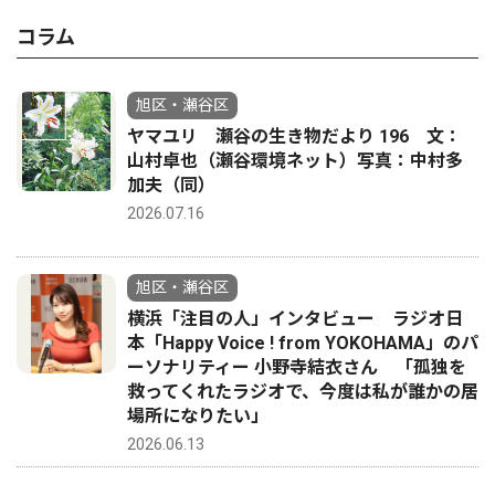
コラム
旭区・瀬谷区
ヤマユリ 瀬谷の生き物だより 196 文：
山村卓也（瀬谷環境ネット）写真：中村多
加夫（同）
2026.07.16
旭区・瀬谷区
横浜「注目の人」インタビュー ラジオ日
本「Happy Voice ! from YOKOHAMA」のパ
ーソナリティー 小野寺結衣さん 「孤独を
救ってくれたラジオで、今度は私が誰かの居
場所になりたい」
2026.06.13