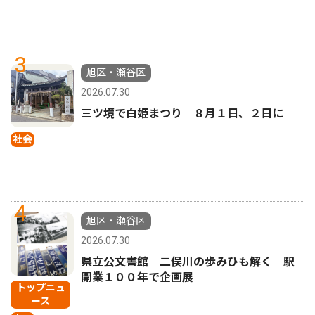
3
旭区・瀬谷区
2026.07.30
三ツ境で白姫まつり ８月１日、２日に
社会
4
旭区・瀬谷区
2026.07.30
県立公文書館 二俣川の歩みひも解く 駅
開業１００年で企画展
トップニュ
ース