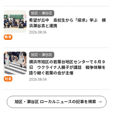
旭区・瀬谷区
希望が丘中 高校生から「探求」学ぶ 横
浜瀬谷高と連携
2026.08.06
教育
旭区・瀬谷区
横浜市旭区の若葉台地区センターで８月９
日 ウクライナ人親子が講話 戦争体験を
語り継ぐ若葉の会が主催
社会
2026.08.04
旭区・瀬谷区 ローカルニュースの記事を検索