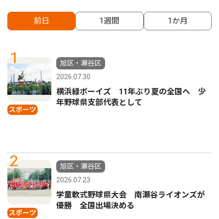
前日
1週間
1か月
1
旭区・瀬谷区
2026.07.30
横浜緑ボーイズ 11年ぶり夏の全国へ 少
年野球県支部代表として
スポーツ
2
旭区・瀬谷区
2026.07.23
学童軟式野球県大会 南瀬谷ライオンズが
優勝 全国出場決める
スポーツ