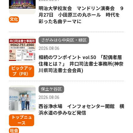
明治大学校友会 マンドリン演奏会 ９
月27日 小田原三の丸ホール 時代を
文化
彩った名曲テーマに
さがみはら中央区・緑区
2026.08.06
相続のワンポイント vol.50 ｢配偶者居
住権とは？｣ 井口司法書士事務所(神奈
ピックアッ
川県司法書士会会員)
プ（PR）
保土ケ谷区
2026.08.06
西谷浄水場 インフォセンター開館 横
浜水道の歩みなど発信
トップニュ
ース
社会