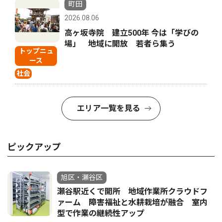
町田
2026.08.06
高ヶ坂寺院 建立500年 今は「学びの
場」 地域に開放 若者ら集う
トップニュ
ース
社会
エリア一覧を見る
ピックアップ
旭区・瀬谷区
瀬谷駅近くで開所 地域作業所クラウドフ
ァーム 障害福祉と水耕栽培が融合 室内
型で作業の継続性アップ