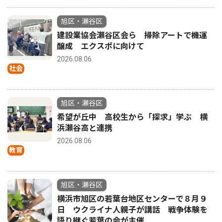
旭区・瀬谷区
建設業協会瀬谷区会ら 掃除アートで機運
醸成 エクスポに向けて
2026.08.06
社会
旭区・瀬谷区
希望が丘中 高校生から「探求」学ぶ 横
浜瀬谷高と連携
2026.08.06
教育
旭区・瀬谷区
横浜市旭区の若葉台地区センターで８月９
日 ウクライナ人親子が講話 戦争体験を
語り継ぐ若葉の会が主催