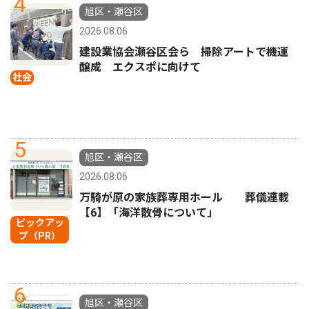
4
旭区・瀬谷区
2026.08.06
建設業協会瀬谷区会ら 掃除アートで機運
醸成 エクスポに向けて
社会
5
旭区・瀬谷区
2026.08.06
万騎が原の家族葬専用ホール 葬儀連載
【6】「海洋散骨について」
ピックアッ
プ（PR）
6
旭区・瀬谷区