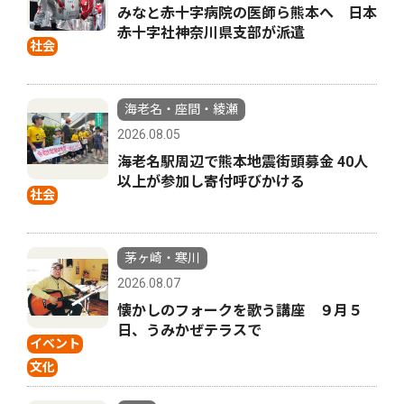
みなと赤十字病院の医師ら熊本へ 日本
赤十字社神奈川県支部が派遣
社会
海老名・座間・綾瀬
2026.08.05
海老名駅周辺で熊本地震街頭募金 40人
以上が参加し寄付呼びかける
社会
茅ヶ崎・寒川
2026.08.07
懐かしのフォークを歌う講座 ９月５
日、うみかぜテラスで
イベント
文化