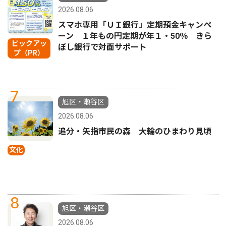
2026.08.06
スマホ専用「ＵＩ銀行」定期預金キャンペ
ーン １年もの円定期が年１・50％ きら
ピックアッ
ぼし銀行で対面サポート
プ（PR）
7
旭区・瀬谷区
2026.08.06
追分・矢指市民の森 大輪のひまわり見頃
文化
8
旭区・瀬谷区
2026.08.06