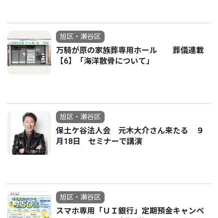
旭区・瀬谷区
万騎が原の家族葬専用ホール 葬儀連載
【6】「海洋散骨について」
旭区・瀬谷区
保土ケ谷法人会 元木大介さん来たる ９
月18日 セミナーで講演
旭区・瀬谷区
スマホ専用「ＵＩ銀行」定期預金キャンペ