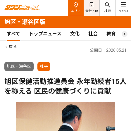
エリア
会社・IR
検索
Menu
旭区・瀬谷区版
すべて
トップニュース
文化
社会
教育
ス
戻る
公開日：2026.05.21
旭区・瀬谷区
社会
旭区保健活動推進員会 永年勤続者15人
を称える 区民の健康づくりに貢献