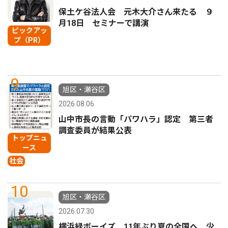
保土ケ谷法人会 元木大介さん来たる ９
月18日 セミナーで講演
ピックアッ
プ（PR）
9
旭区・瀬谷区
2026.08.06
山中市長の言動「パワハラ」認定 第三者
調査委員が結果公表
トップニュ
ース
社会
10
旭区・瀬谷区
2026.07.30
横浜緑ボーイズ 11年ぶり夏の全国へ 少