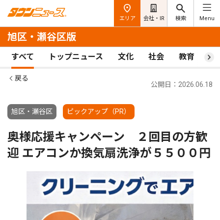
エリア
会社・IR
検索
Menu
旭区・瀬谷区版
すべて
トップニュース
文化
社会
教育
ス
戻る
公開日：2026.06.18
旭区・瀬谷区
ピックアップ（PR）
奥様応援キャンペーン ２回目の方歓
迎 エアコンか換気扇洗浄が５５００円