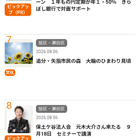
ーン １年もの円定期が年１・50％ きら
ピックアッ
ぼし銀行で対面サポート
プ（PR）
7
旭区・瀬谷区
2026.08.06
追分・矢指市民の森 大輪のひまわり見頃
文化
8
旭区・瀬谷区
2026.08.06
保土ケ谷法人会 元木大介さん来たる ９
月18日 セミナーで講演
ピックアッ