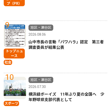
プ（PR）
9
旭区・瀬谷区
2026.08.06
山中市長の言動「パワハラ」認定 第三者
調査委員が結果公表
トップニュ
ース
社会
10
旭区・瀬谷区
2026.07.30
横浜緑ボーイズ 11年ぶり夏の全国へ 少
年野球県支部代表として
スポーツ