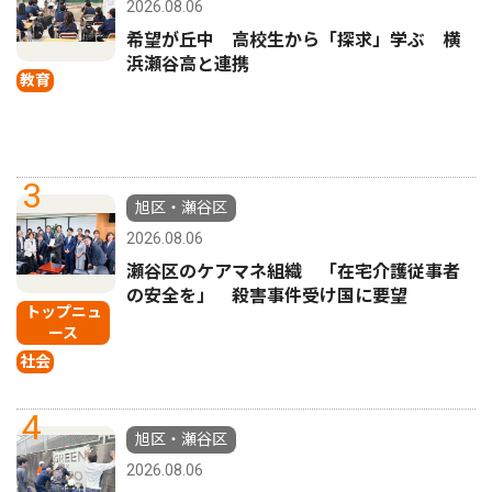
2026.08.06
希望が丘中 高校生から「探求」学ぶ 横
浜瀬谷高と連携
教育
3
旭区・瀬谷区
2026.08.06
瀬谷区のケアマネ組織 「在宅介護従事者
の安全を」 殺害事件受け国に要望
トップニュ
ース
社会
4
旭区・瀬谷区
2026.08.06