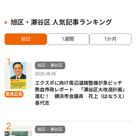
旭区・瀬谷区 人気記事ランキング
前日
1週間
1か月
1
旭区・瀬谷区
2026.08.06
エクスポに向け周辺道路整備が急ピッチ
熱血市政レポート 「瀬谷区大改造計画」
意見広告
進む！ 横浜市会議員 花上（はなうえ）
喜代志
2
旭区・瀬谷区