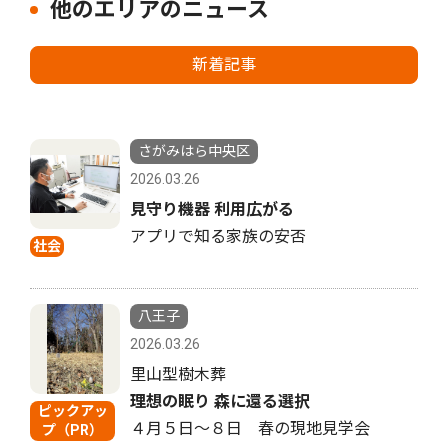
他のエリアのニュース
新着記事
さがみはら中央区
2026.03.26
見守り機器 利用広がる
アプリで知る家族の安否
社会
八王子
2026.03.26
里山型樹木葬
理想の眠り 森に還る選択
ピックアッ
４月５日〜８日 春の現地見学会
プ（PR）