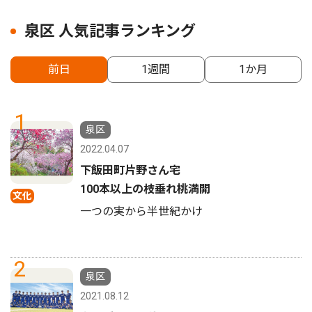
泉区 人気記事ランキング
前日
1週間
1か月
1
泉区
2022.04.07
下飯田町片野さん宅
100本以上の枝垂れ桃満開
文化
一つの実から半世紀かけ
2
泉区
2021.08.12