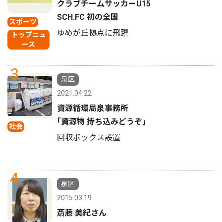
クラブチームサッカーU15
SCH.FC 初の全国
スポーツ
ゆめが丘拠点に飛躍
トップニュ
ース
3
泉区
2021.04.22
資源循環局泉事務所
｢資源物 持ち込みどうぞ｣
社会
回収ボックス設置
4
泉区
2015.03.19
斎藤 美紀さん