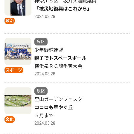
神奈川５区 坂井衆議院議員
「被災地復興はこれから」
2024.03.28
政治
泉区
少年野球連盟
親子でトスベースボール
横浜泉ＲＣ旗争奪大会
スポーツ
2024.03.28
泉区
里山ガーデンフェスタ
ココロも華やぐ丘
５月まで
文化
2024.03.28