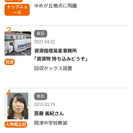
ゆめが丘拠点に飛躍
トップニュ
ース
3
泉区
2021.04.22
資源循環局泉事務所
｢資源物 持ち込みどうぞ｣
社会
回収ボックス設置
4
泉区
2015.03.19
斎藤 美紀さん
岡津中学校教諭
人物風土記