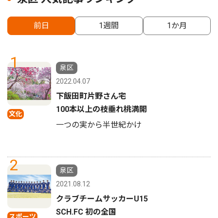
前日
1週間
1か月
1
泉区
2022.04.07
下飯田町片野さん宅
100本以上の枝垂れ桃満開
文化
一つの実から半世紀かけ
2
泉区
2021.08.12
クラブチームサッカーU15
SCH.FC 初の全国
スポーツ