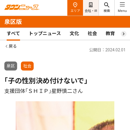
エリア
会社・IR
検索
Menu
泉区版
すべて
トップニュース
文化
社会
教育
ス
戻る
公開日：2024.02.01
泉区
社会
｢子の性別決め付けないで｣
支援団体｢ＳＨＩＰ｣星野慎二さん