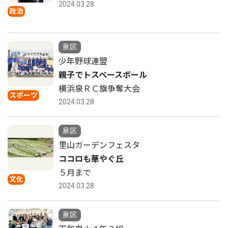
2024.03.28
政治
泉区
少年野球連盟
親子でトスベースボール
横浜泉ＲＣ旗争奪大会
スポーツ
2024.03.28
泉区
里山ガーデンフェスタ
ココロも華やぐ丘
５月まで
文化
2024.03.28
泉区