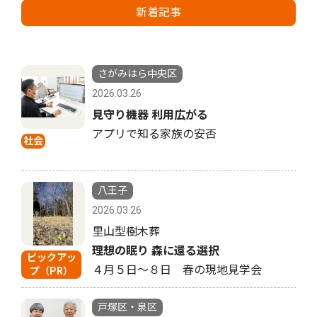
新着記事
さがみはら中央区
2026.03.26
見守り機器 利用広がる
アプリで知る家族の安否
社会
八王子
2026.03.26
里山型樹木葬
理想の眠り 森に還る選択
ピックアッ
４月５日〜８日 春の現地見学会
プ（PR）
戸塚区・泉区