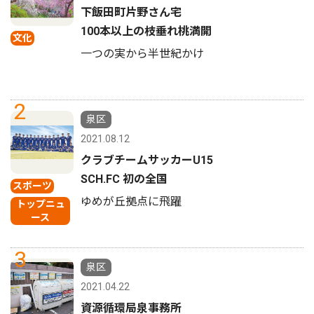
下飯田町片野さん宅
100本以上の枝垂れ桃満開
文化
一つの実から半世紀かけ
2
泉区
2021.08.12
クラブチームサッカーU15
SCH.FC 初の全国
スポーツ
ゆめが丘拠点に飛躍
トップニュ
ース
3
泉区
2021.04.22
資源循環局泉事務所