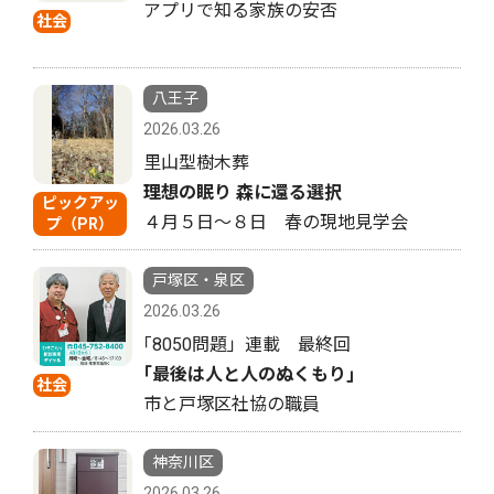
アプリで知る家族の安否
社会
八王子
2026.03.26
里山型樹木葬
理想の眠り 森に還る選択
ピックアッ
４月５日〜８日 春の現地見学会
プ（PR）
戸塚区・泉区
2026.03.26
｢8050問題」連載 最終回
｢最後は人と人のぬくもり｣
社会
市と戸塚区社協の職員
神奈川区
2026.03.26