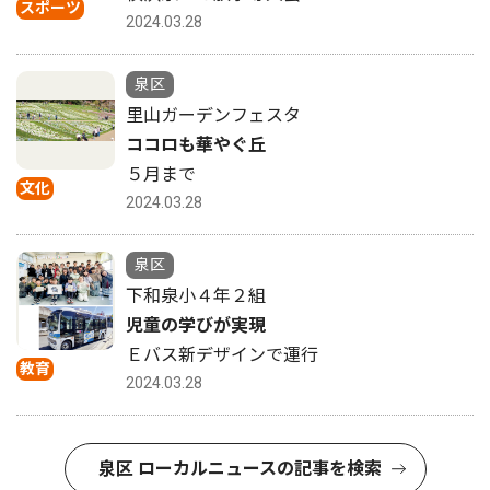
スポーツ
2024.03.28
泉区
里山ガーデンフェスタ
ココロも華やぐ丘
５月まで
文化
2024.03.28
泉区
下和泉小４年２組
児童の学びが実現
Ｅバス新デザインで運行
教育
2024.03.28
泉区 ローカルニュースの記事を検索