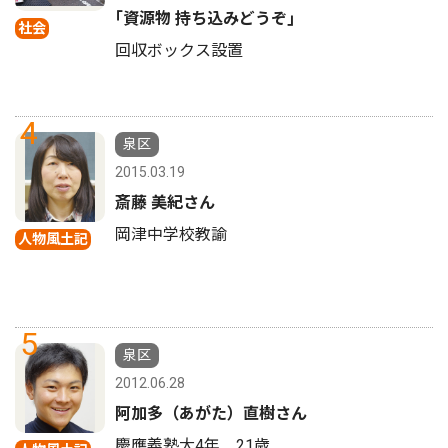
｢資源物 持ち込みどうぞ｣
社会
回収ボックス設置
4
泉区
2015.03.19
斎藤 美紀さん
岡津中学校教諭
人物風土記
5
泉区
2012.06.28
阿加多（あがた）直樹さん
慶應義塾大4年 21歳