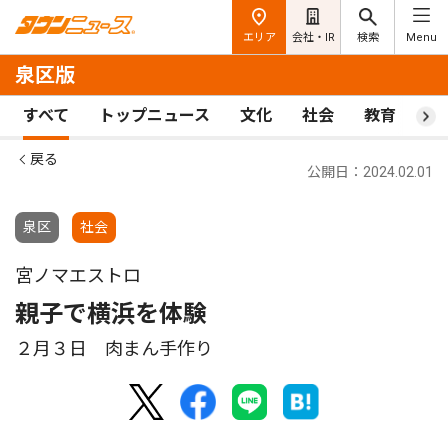
エリア
会社・IR
検索
Menu
泉区版
すべて
トップニュース
文化
社会
教育
ス
戻る
公開日：2024.02.01
泉区
社会
宮ノマエストロ
親子で横浜を体験
２月３日 肉まん手作り