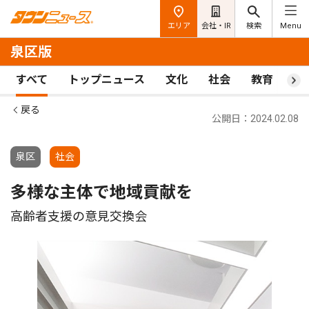
エリア
会社・IR
検索
Menu
泉区版
すべて
トップニュース
文化
社会
教育
ス
戻る
公開日：2024.02.08
泉区
社会
多様な主体で地域貢献を
高齢者支援の意見交換会