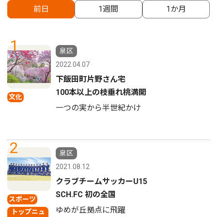
前日
1週間
1か月
1
泉区
2022.04.07
下飯田町片野さん宅
100本以上の枝垂れ桃満開
文化
一つの実から半世紀かけ
2
泉区
2021.08.12
クラブチームサッカーU15
SCH.FC 初の全国
スポーツ
ゆめが丘拠点に飛躍
トップニュ