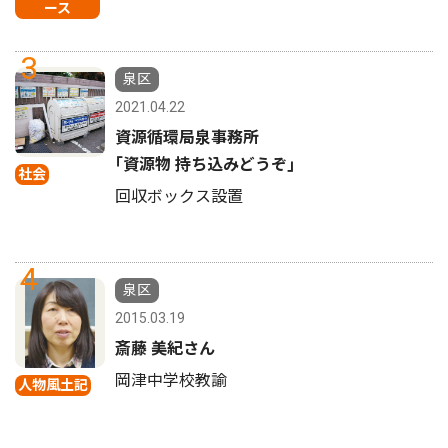
ース
3
泉区
2021.04.22
資源循環局泉事務所
｢資源物 持ち込みどうぞ｣
社会
回収ボックス設置
4
泉区
2015.03.19
斎藤 美紀さん
岡津中学校教諭
人物風土記