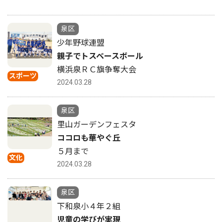
泉区
少年野球連盟
親子でトスベースボール
横浜泉ＲＣ旗争奪大会
スポーツ
2024.03.28
泉区
里山ガーデンフェスタ
ココロも華やぐ丘
５月まで
文化
2024.03.28
泉区
下和泉小４年２組
児童の学びが実現