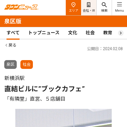
エリア
会社・IR
検索
Menu
泉区版
すべて
トップニュース
文化
社会
教育
ス
戻る
公開日：2024.02.08
泉区
社会
新横浜駅
直結ビルに”ブックカフェ”
「有隣堂」直営、５店舗目