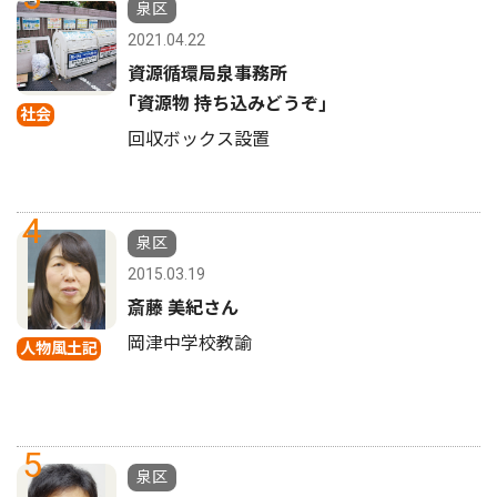
泉区
2021.04.22
資源循環局泉事務所
｢資源物 持ち込みどうぞ｣
社会
回収ボックス設置
4
泉区
2015.03.19
斎藤 美紀さん
岡津中学校教諭
人物風土記
5
泉区