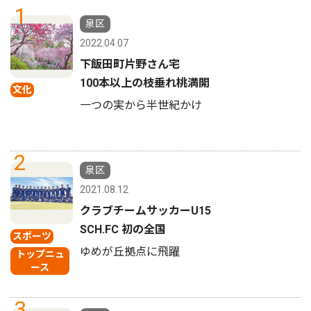
1
泉区
2022.04.07
下飯田町片野さん宅
100本以上の枝垂れ桃満開
文化
一つの実から半世紀かけ
2
泉区
2021.08.12
クラブチームサッカーU15
SCH.FC 初の全国
スポーツ
ゆめが丘拠点に飛躍
トップニュ
ース
3