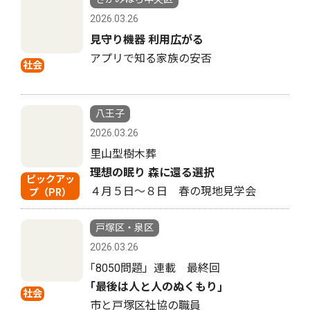
2026.03.26
見守り機器 利用広がる
アプリで知る家族の安否
社会
八王子
2026.03.26
里山型樹木葬
理想の眠り 森に還る選択
ピックアッ
４月５日〜８日 春の現地見学会
プ（PR）
戸塚区・泉区
2026.03.26
｢8050問題」連載 最終回
｢最後は人と人のぬくもり｣
社会
市と戸塚区社協の職員