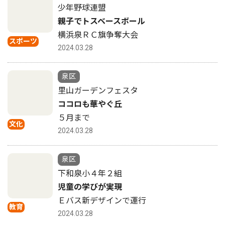
少年野球連盟
親子でトスベースボール
横浜泉ＲＣ旗争奪大会
スポーツ
2024.03.28
泉区
里山ガーデンフェスタ
ココロも華やぐ丘
５月まで
文化
2024.03.28
泉区
下和泉小４年２組
児童の学びが実現
Ｅバス新デザインで運行
教育
2024.03.28