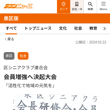
エリア
会社・IR
検索
Menu
泉区版
すべて
トップニュース
文化
社会
教育
ス
戻る
公開日：2024.02.22
泉区
社会
区シニアクラブ連合会
会員増強へ決起大会
「活性化で地域の元気を」