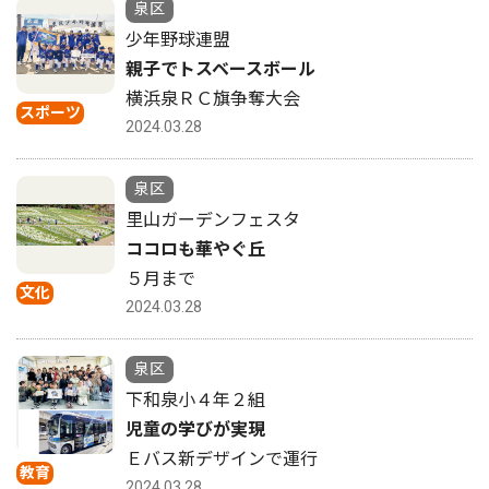
泉区
少年野球連盟
親子でトスベースボール
横浜泉ＲＣ旗争奪大会
スポーツ
2024.03.28
泉区
里山ガーデンフェスタ
ココロも華やぐ丘
５月まで
文化
2024.03.28
泉区
下和泉小４年２組
児童の学びが実現
Ｅバス新デザインで運行
教育
2024.03.28