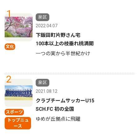
1
泉区
2022.04.07
下飯田町片野さん宅
100本以上の枝垂れ桃満開
文化
一つの実から半世紀かけ
2
泉区
2021.08.12
クラブチームサッカーU15
SCH.FC 初の全国
スポーツ
ゆめが丘拠点に飛躍
トップニュ
ース