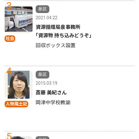
3
泉区
2021.04.22
資源循環局泉事務所
｢資源物 持ち込みどうぞ｣
社会
回収ボックス設置
4
泉区
2015.03.19
斎藤 美紀さん
岡津中学校教諭
人物風土記
5