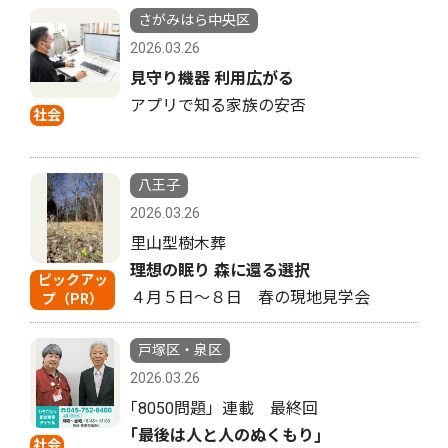
さがみはら中央区
2026.03.26
見守り機器 利用広がる
アプリで知る家族の安否
社会
八王子
2026.03.26
里山型樹木葬
理想の眠り 森に還る選択
ピックアッ
４月５日〜８日 春の現地見学会
プ（PR）
戸塚区・泉区
2026.03.26
｢8050問題」連載 最終回
｢最後は人と人のぬくもり｣
社会