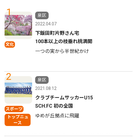
1
泉区
2022.04.07
下飯田町片野さん宅
100本以上の枝垂れ桃満開
文化
一つの実から半世紀かけ
2
泉区
2021.08.12
クラブチームサッカーU15
SCH.FC 初の全国
スポーツ
ゆめが丘拠点に飛躍
トップニュ
ース