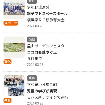
泉区
少年野球連盟
親子でトスベースボール
横浜泉ＲＣ旗争奪大会
スポーツ
2024.03.28
泉区
里山ガーデンフェスタ
ココロも華やぐ丘
５月まで
文化
2024.03.28
泉区
下和泉小４年２組
児童の学びが実現
Ｅバス新デザインで運行
教育
2024.03.28