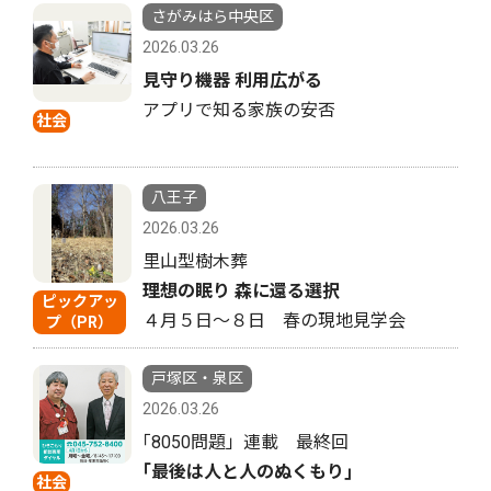
さがみはら中央区
2026.03.26
見守り機器 利用広がる
アプリで知る家族の安否
社会
八王子
2026.03.26
里山型樹木葬
理想の眠り 森に還る選択
ピックアッ
４月５日〜８日 春の現地見学会
プ（PR）
戸塚区・泉区
2026.03.26
｢8050問題」連載 最終回
｢最後は人と人のぬくもり｣
社会