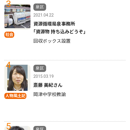
3
泉区
2021.04.22
資源循環局泉事務所
｢資源物 持ち込みどうぞ｣
社会
回収ボックス設置
4
泉区
2015.03.19
斎藤 美紀さん
岡津中学校教諭
人物風土記
5
泉区