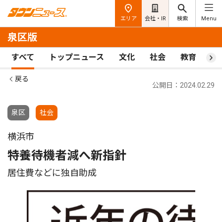
エリア
会社・IR
検索
Menu
泉区版
すべて
トップニュース
文化
社会
教育
ス
戻る
公開日：2024.02.29
泉区
社会
横浜市
特養待機者減へ新指針
居住費などに独自助成