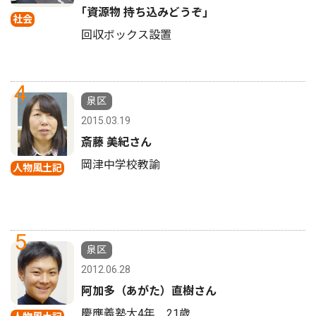
｢資源物 持ち込みどうぞ｣
社会
回収ボックス設置
4
泉区
2015.03.19
斎藤 美紀さん
岡津中学校教諭
人物風土記
5
泉区
2012.06.28
阿加多（あがた）直樹さん
慶應義塾大4年 21歳