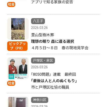
アプリで知る家族の安否
社会
八王子
2026.03.26
里山型樹木葬
理想の眠り 森に還る選択
ピックアッ
４月５日〜８日 春の現地見学会
プ（PR）
戸塚区・泉区
2026.03.26
｢8050問題」連載 最終回
｢最後は人と人のぬくもり｣
社会
市と戸塚区社協の職員
神奈川区
2026.03.26