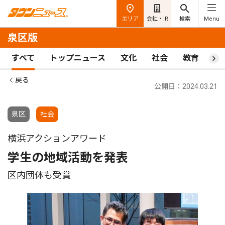
エリア
会社・IR
検索
Menu
泉区版
すべて
トップニュース
文化
社会
教育
ス
戻る
公開日：2024.03.21
泉区
社会
横浜アクションアワード
学生の地域活動を発表
区内団体も受賞