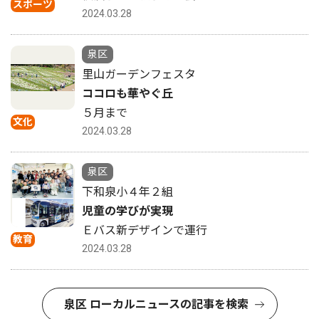
スポーツ
2024.03.28
泉区
里山ガーデンフェスタ
ココロも華やぐ丘
５月まで
文化
2024.03.28
泉区
下和泉小４年２組
児童の学びが実現
Ｅバス新デザインで運行
教育
2024.03.28
泉区 ローカルニュースの記事を検索