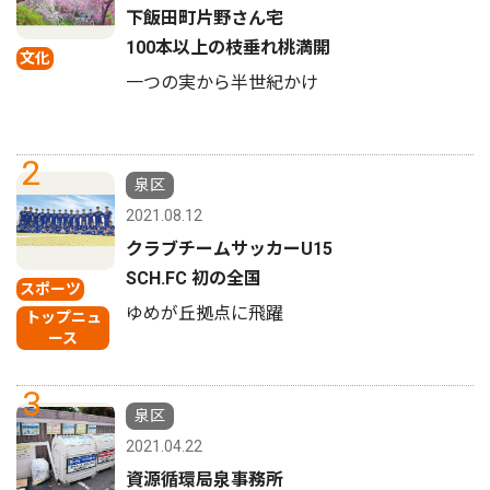
下飯田町片野さん宅
100本以上の枝垂れ桃満開
文化
一つの実から半世紀かけ
2
泉区
2021.08.12
クラブチームサッカーU15
SCH.FC 初の全国
スポーツ
ゆめが丘拠点に飛躍
トップニュ
ース
3
泉区
2021.04.22
資源循環局泉事務所