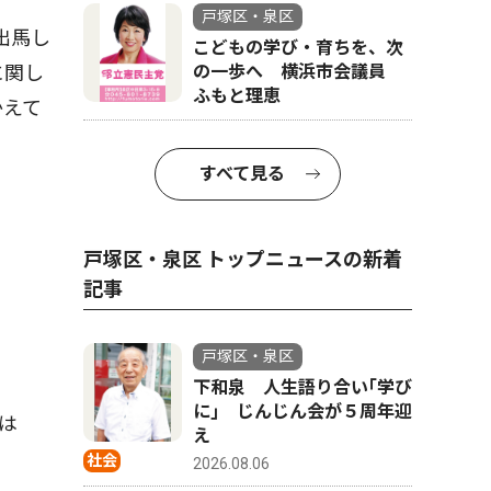
戸塚区・泉区
出馬し
こどもの学び・育ちを、次
に関し
の一歩へ 横浜市会議員
ふもと理恵
かえて
すべて見る
戸塚区・泉区 トップニュースの新着
記事
戸塚区・泉区
下和泉 人生語り合い｢学び
に｣ じんじん会が５周年迎
は
え
社会
2026.08.06