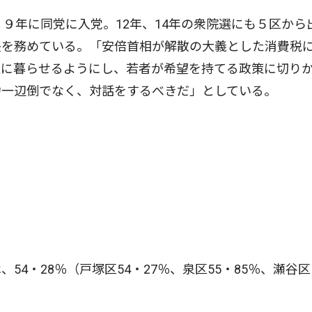
９年に同党に入党。12年、14年の衆院選にも５区から
長を務めている。「安倍首相が解散の大義とした消費税
通に暮らせるようにし、若者が希望を持てる政策に切り
力一辺倒でなく、対話をするべきだ」としている。
4・28％（戸塚区54・27％、泉区55・85％、瀬谷区