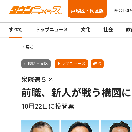
戸塚区・泉区版
総合TOP
すべて
トップニュース
文化
社会
教
戻る
戸塚区・泉区
トップニュース
政治
衆院選５区
前職、新人が戦う構図に
10月22日に投開票