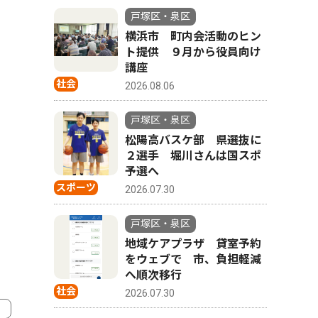
戸塚区・泉区
横浜市 町内会活動のヒン
ト提供 ９月から役員向け
講座
社会
2026.08.06
戸塚区・泉区
松陽高バスケ部 県選抜に
２選手 堀川さんは国スポ
予選へ
スポーツ
2026.07.30
戸塚区・泉区
地域ケアプラザ 貸室予約
をウェブで 市、負担軽減
へ順次移行
社会
2026.07.30