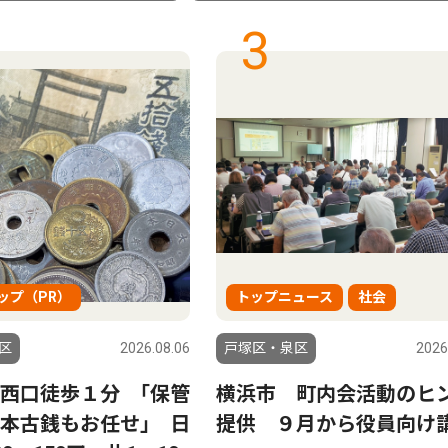
3
ップ（PR）
トップニュース
社会
区
2026.08.06
戸塚区・泉区
2026
西口徒歩１分 ｢保管
横浜市 町内会活動のヒ
本古銭もお任せ｣ 日
提供 ９月から役員向け