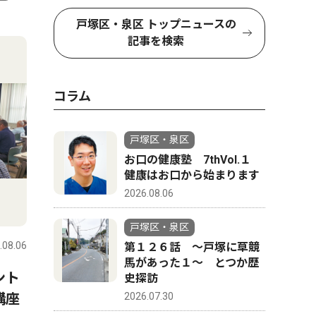
4
5
戸塚区・泉区 トップニュースの
記事を検索
コラム
戸塚区・泉区
お口の健康塾 7thVol.１
健康はお口から始まります
2026.08.06
社会
トップニ
戸塚区・泉区
.08.06
戸塚区・泉区
2026.08.06
戸塚区・泉
第１２６話 〜戸塚に草競
馬があった１〜 とつか歴
ント
山中市長の言動「パワハラ」
下和泉 
史探訪
講座
認定 第三者調査委員が結果
に｣ じ
2026.07.30