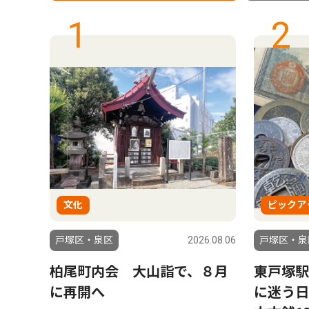
1
2
文化
ピックア
6.08.01
戸塚区・泉区
2026.08.06
戸塚区・泉
受け
柏尾町内会 大山詣で、８月
東戸塚駅
初め
に再開へ
に迷う日