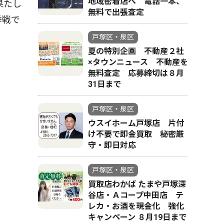
地域密着店へ 電話一本、
果たし
無料で出張査定
挙戦で
戸塚区・泉区
夏の特別企画 不動産２社
×タウンニュース 不動産を
無料査定 応募締切は８月
31日まで
戸塚区・泉区
ウスイホーム戸塚店 片付
け不要で即金買取 秘密厳
守・即日対応
戸塚区・泉区
買取店わかば たまや戸塚深
谷店・Ａコープ中田店 テ
レカ・お酒を現金化 強化
キャンペーン ８月19日まで