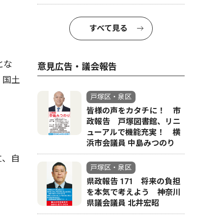
すべて見る
とな
意見広告・議会報告
、国土
戸塚区・泉区
皆様の声をカタチに！ 市
政報告 戸塚図書館、リニ
ューアルで機能充実！ 横
浜市会議員 中島みつのり
立、自
戸塚区・泉区
県政報告 171 将来の負担
を本気で考えよう 神奈川
県議会議員 北井宏昭