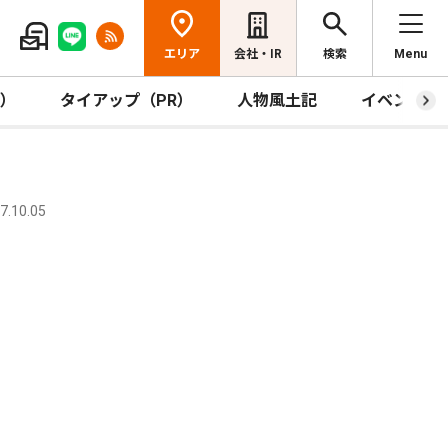
エリア
会社・IR
検索
Menu
R）
タイアップ（PR）
人物風土記
イベント
.10.05