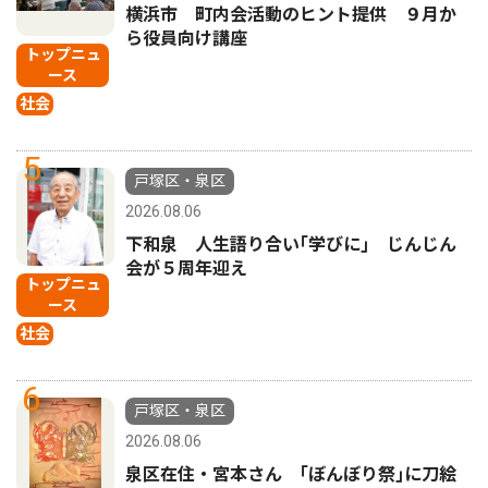
横浜市 町内会活動のヒント提供 ９月か
ら役員向け講座
トップニュ
ース
社会
5
戸塚区・泉区
2026.08.06
下和泉 人生語り合い｢学びに｣ じんじん
会が５周年迎え
トップニュ
ース
社会
6
戸塚区・泉区
2026.08.06
泉区在住・宮本さん ｢ぼんぼり祭｣に刀絵