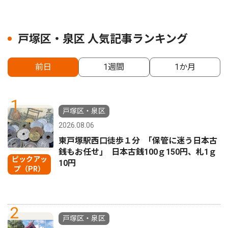
戸塚区・泉区 人気記事ランキング
前日
1週間
1か月
1
戸塚区・泉区
2026.08.06
東戸塚駅西口徒歩１分 ｢保管に迷う日本古
銭もお任せ｣ 日本古銭100ｇ150円、札1ｇ
ピックアッ
10円
プ（PR）
2
戸塚区・泉区