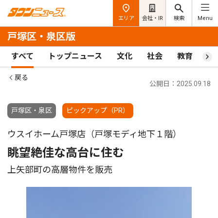
エリア
会社・IR
検索
Menu
戸塚区・泉区版
すべて
トップニュース
文化
社会
教育
ス
戻る
公開日：2025.09.18
戸塚区・泉区
ピックアップ（PR）
ウスイホーム戸塚店（戸塚モディ地下１階）
眺望絶佳な高台に住む
上矢部町の高層物件を販売