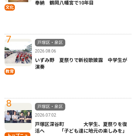
奉納 鶴岡八幡宮で10年目
文化
7
戸塚区・泉区
2026.08.06
いずみ野 夏祭りで新校歌披露 中学生が
演奏
教育
8
戸塚区・泉区
2026.07.02
戸塚区深谷町 大学生、夏祭りを復
活へ 「子ども達に地元の楽しみを」
トップニュ