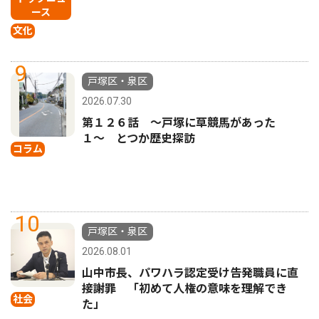
ース
文化
9
戸塚区・泉区
2026.07.30
第１２６話 〜戸塚に草競馬があった
１〜 とつか歴史探訪
コラム
10
戸塚区・泉区
2026.08.01
山中市長、パワハラ認定受け告発職員に直
接謝罪 「初めて人権の意味を理解でき
社会
た」