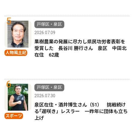
5
戸塚区・泉区
2026.07.09
果樹農業の発展に尽力し県民功労者表彰を
受賞した 長谷川 勝行さん 泉区 中田北
人物風土記
在住 62歳
6
戸塚区・泉区
2026.07.30
泉区在住・酒井博生さん（51） 挑戦続け
る｢遅咲き」レスラー 一昨年に団体も立ち
スポーツ
上げ