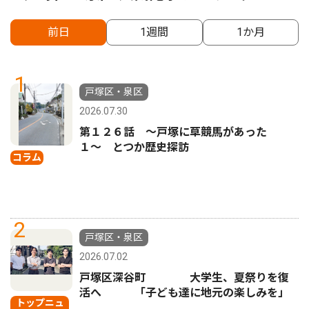
前日
1週間
1か月
1
戸塚区・泉区
2026.07.30
第１２６話 〜戸塚に草競馬があった
１〜 とつか歴史探訪
コラム
2
戸塚区・泉区
2026.07.02
戸塚区深谷町 大学生、夏祭りを復
活へ 「子ども達に地元の楽しみを」
トップニュ