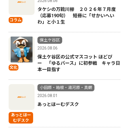
2026.08.06
タケシの万能川柳 ２０２６年７月度
（応募190句） 短冊に「せかいへい
コラム
わ」と小１生
保土ケ谷区
2026.08.06
保土ケ谷区の公式マスコット ほどぴ
ー 「ゆるバース」に初参戦 キャラ日
文化
本一目指す
小田原・箱根・湯河原・真鶴
2026.08.01
あっとほーむデスク
あっとほー
むデスク