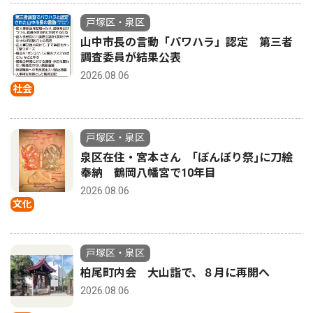
戸塚区・泉区
山中市長の言動「パワハラ」認定 第三者
調査委員が結果公表
2026.08.06
社会
戸塚区・泉区
泉区在住・宮本さん ｢ぼんぼり祭｣に刀絵
奉納 鶴岡八幡宮で10年目
2026.08.06
文化
戸塚区・泉区
柏尾町内会 大山詣で、８月に再開へ
2026.08.06