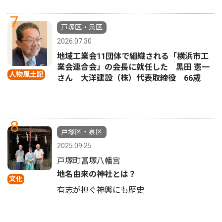
7
戸塚区・泉区
2026.07.30
地域工業会11団体で組織される「横浜市工
業会連合会」の会長に就任した 黒田 憲一
人物風土記
さん 大洋建設（株）代表取締役 66歳
8
戸塚区・泉区
2025.09.25
戸塚町冨塚八幡宮
地名由来の神社とは？
文化
有志が担ぐ神輿にも歴史