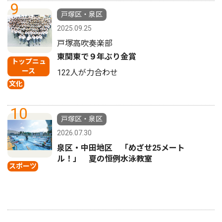
9
戸塚区・泉区
2025.09.25
戸塚高吹奏楽部
東関東で９年ぶり金賞
トップニュ
ース
122人が力合わせ
文化
10
戸塚区・泉区
2026.07.30
泉区・中田地区 「めざせ25メート
ル！」 夏の恒例水泳教室
スポーツ