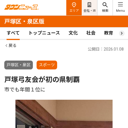
エリア
会社・IR
検索
Menu
戸塚区・泉区版
すべて
トップニュース
文化
社会
教育
ス
戻る
公開日：2026.01.08
戸塚区・泉区
スポーツ
戸塚弓友会が初の県制覇
市でも年間１位に