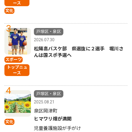
ース
文化
3
戸塚区・泉区
2026.07.30
松陽高バスケ部 県選抜に２選手 堀川さ
んは国スポ予選へ
スポーツ
トップニュ
ース
4
戸塚区・泉区
2025.08.21
泉区岡津町
ヒマワリ畑が満開
文化
児童養護施設が手がけ