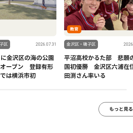
教育
子区
2026.07.31
金沢区・磯子区
2026
日に金沢区の海の公園
平沼高校かるた部 悲願
オープン 登録有形
国初優勝 金沢区六浦在
では横浜市初
田渕さん率いる
もっと見る