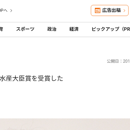
広告出稿
OPへ
育
スポーツ
政治
経済
ピックアップ（P
公開日：2019
水産大臣賞を受賞した