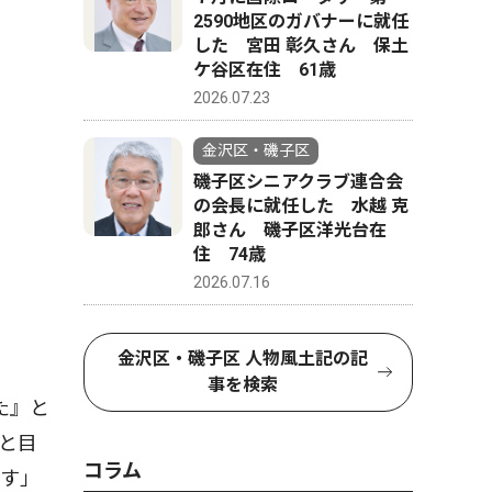
2590地区のガバナーに就任
した 宮田 彰久さん 保土
ケ谷区在住 61歳
2026.07.23
金沢区・磯子区
磯子区シニアクラブ連合会
の会長に就任した 水越 克
郎さん 磯子区洋光台在
住 74歳
2026.07.16
金沢区・磯子区 人物風土記の記
事を検索
た』と
と目
コラム
です」