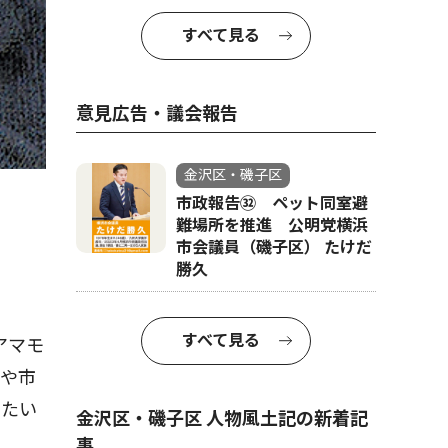
すべて見る
意見広告・議会報告
金沢区・磯子区
市政報告㉜ ペット同室避
難場所を推進 公明党横浜
市会議員（磯子区） たけだ
勝久
すべて見る
アマモ
政や市
したい
金沢区・磯子区 人物風土記の新着記
事