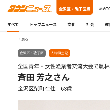
金沢区・磯子区版
総合T
すべて
トップニュース
文化
社会
教
戻る
金沢区・磯子区
人物風土記
全国青年・女性漁業者交流大会で農林
斉田 芳之さん
金沢区柴町在住 63歳