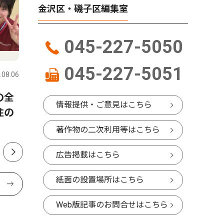
金沢区・磯子区編集室
045-227-5050
社会
トップニ
045-227-5051
.08.06
金沢区・磯子区
2026.08.06
金沢区・磯
の全
金沢区 区制80周年に向け始
六浦で通
情報提供・ご意見はこちら
住の
動 ７月27日に設立総会
故を願い
著作物の二次利用等はこちら
広告掲載はこちら
紙面の設置場所はこちら
Web版記事のお問合せはこちら