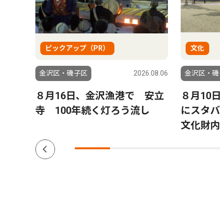
ピックアップ（PR）
文化
6.08.06
金沢区・磯子区
2026.08.06
金沢区・磯
来
８月16日、金沢漁港で 安立
８月10
れ島
寺 100年続く灯ろう流し
にスタバ
文化財内