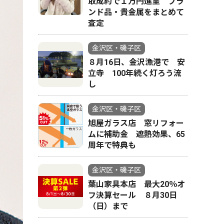
取成約で１万円進呈 ブラ
ンド品・貴金属をまとめて
査定
金沢区・磯子区
８月16日、金沢漁港で 安
立寺 100年続く灯ろう流
し
金沢区・磯子区
旭屋ガラス店 窓リフォー
ムに補助金 遮熱効果、65
周年で特典も
金沢区・磯子区
葉山家具本店 最大20％オ
フ決算セール ８月30日
（日）まで