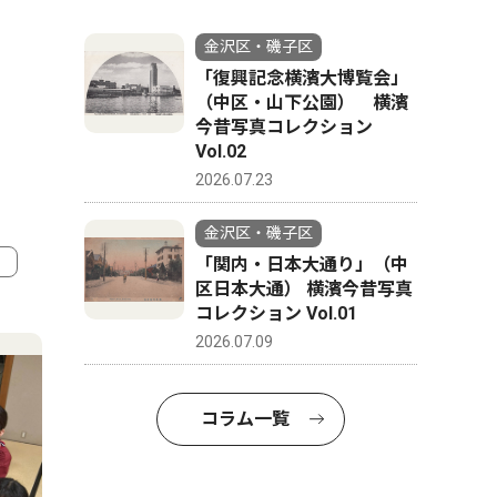
金沢区・磯子区
「復興記念横濱大博覧会」
（中区・山下公園） 横濱
今昔写真コレクション
Vol.02
2026.07.23
金沢区・磯子区
「関内・日本大通り」（中
区日本大通） 横濱今昔写真
4
5
コレクション Vol.01
2026.07.09
コラム一覧