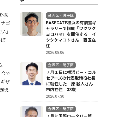
を採
金沢区・磯子区
BASEGATE横浜の有隣堂ギ
アナゴ
ャラリーで個展『ワクワク
ない』
ヨコハマ』を開催する イ
のぼ
クタケマコトさん 西区在
住
2026.08.06
る。
金沢区・磯子区
７月１日に横浜ビー・コル
。今で
セアーズの代表取締役社長
ザギザ
に就任した 原 毅人さん
市内在住 38歳
と訴え
2026.07.30
金沢区・磯子区
７月に国際ロータリー第