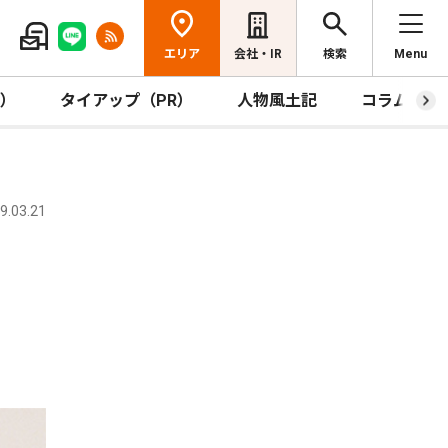
エリア
会社・IR
検索
Menu
R）
タイアップ（PR）
人物風土記
コラム
.03.21