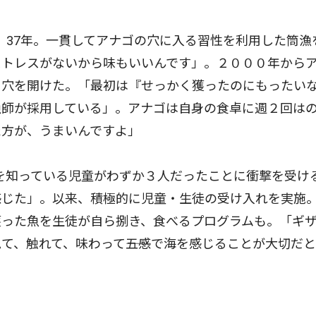
、37年。一貫してアナゴの穴に入る習性を利用した筒漁
ストレスがないから味もいいんです」。２０００年から
、穴を開けた。「最初は『せっかく獲ったのにもったい
漁師が採用している」。アナゴは自身の食卓に週２回は
た方が、うまいんですよ」
を知っている児童がわずか３人だったことに衝撃を受け
感じた」。以来、積極的に児童・生徒の受け入れを実施
獲った魚を生徒が自ら捌き、食べるプログラムも。「ギ
て、触れて、味わって――五感で海を感じることが大切だ