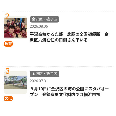
2
金沢区・磯子区
2026.08.06
平沼高校かるた部 悲願の全国初優勝 金
沢区六浦在住の田渕さん率いる
教育
3
金沢区・磯子区
2026.07.31
８月10日に金沢区の海の公園にスタバオー
プン 登録有形文化財内では横浜市初
文化