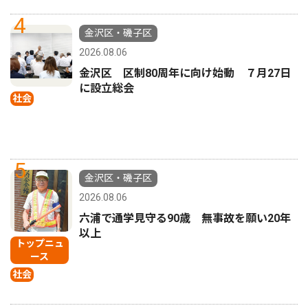
4
金沢区・磯子区
2026.08.06
金沢区 区制80周年に向け始動 ７月27日
に設立総会
社会
5
金沢区・磯子区
2026.08.06
六浦で通学見守る90歳 無事故を願い20年
以上
トップニュ
ース
社会