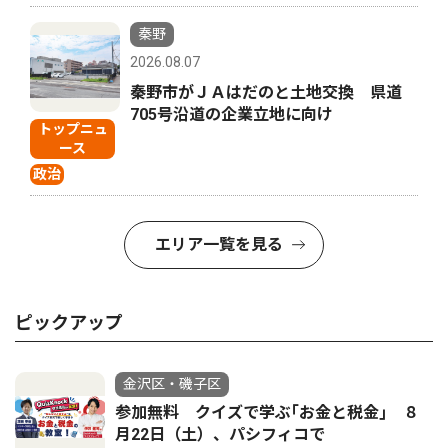
秦野
2026.08.07
秦野市がＪＡはだのと土地交換 県道
705号沿道の企業立地に向け
トップニュ
ース
政治
エリア一覧を見る
ピックアップ
金沢区・磯子区
参加無料 クイズで学ぶ｢お金と税金｣ ８
月22日（土）、パシフィコで