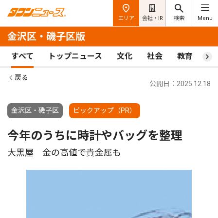
エリア
会社・IR
検索
Menu
金沢区・磯子区版
すべて
トップニュース
文化
社会
教育
ス
戻る
公開日：2025.12.18
金沢区・磯子区
ピックアップ（PR）
今年のうちに時計やバッグを整理
大黒屋 金の高値で貴金属も