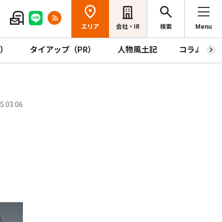
エリア
会社・IR
検索
Menu
R）
タイアップ（PR）
人物風土記
コラム
.03.06