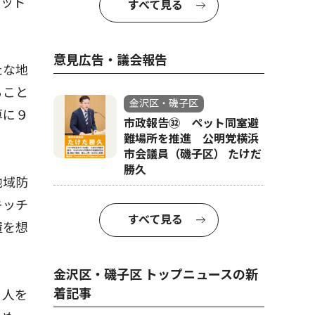
ベッド
すべて見る
意見広告・議会報告
たな地
ること
金沢区・磯子区
算に９
市政報告㉜ ペット同室避
難場所を推進 公明党横浜
市会議員（磯子区） たけだ
勝久
地域防
キッチ
すべて見る
置を想
金沢区・磯子区 トップニュースの新
着記事
０人を