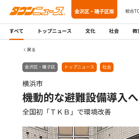
金沢区・磯子区版
総合T
すべて
トップニュース
文化
社会
教
戻る
金沢区・磯子区
トップニュース
社会
横浜市
機動的な避難設備導入へ
全国初「ＴＫＢ」で環境改善