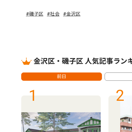
#磯子区
#社会
#金沢区
金沢区・磯子区 人気記事ラン
前日
1
2