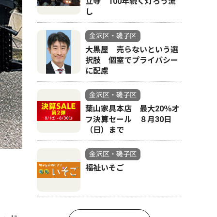
立寺 100年続く灯ろう流
し
金沢区・磯子区
大黒屋 売らないという選
択肢 個室でプライバシー
に配慮
金沢区・磯子区
葉山家具本店 最大20％オ
フ決算セール ８月30日
（日）まで
金沢区・磯子区
福祉いそご