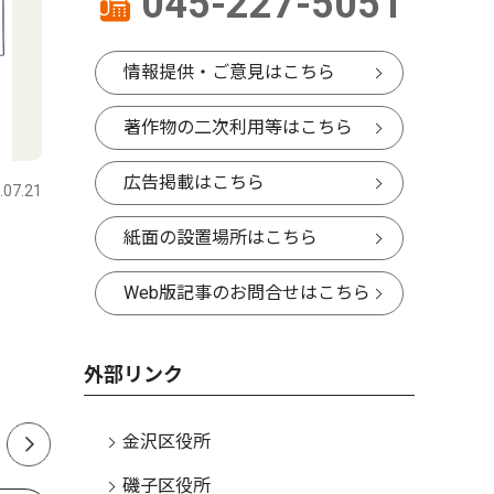
045-227-5051
情報提供・ご意見はこちら
著作物の二次利用等はこちら
社会
社会
広告掲載はこちら
.07.21
金沢区・磯子区
2026.01.10
金沢区・磯
紙面の設置場所はこちら
金沢区の国登録有形文化財
横浜信用
「旧長濱検疫所一号停留所」
子署から
Web版記事のお問合せはこちら
をスタバが活用
止
今夏オープン目指す
外部リンク
金沢区役所
磯子区役所