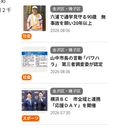
決め
金沢区・磯子区
億２千
六浦で通学見守る90歳 無
事故を願い20年以上
2026.08.06
社会
金沢区・磯子区
山中市長の言動 ｢パワハ
ラ｣ 第三者調査委が認定
2026.08.06
社会
金沢区・磯子区
横浜ＢＣ 市全域と連携
「応援ＤＡＹ」を開催
2026.07.30
スポーツ