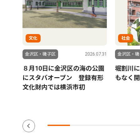
文化
社会
4.05.16
金沢区・磯子区
2026.07.31
金沢区・磯
８月10日に金沢区の海の公園
堀割川に
にスタバオープン 登録有形
もなく開
文化財内では横浜市初