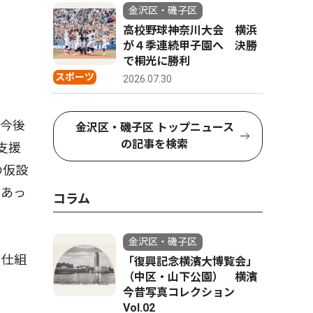
金沢区・磯子区
高校野球神奈川大会 横浜
が４季連続甲子園へ 決勝
で桐光に勝利
スポーツ
2026.07.30
今後
金沢区・磯子区 トップニュース
の記事を検索
支援
の仮設
もあっ
コラム
金沢区・磯子区
る仕組
「復興記念横濱大博覧会」
（中区・山下公園） 横濱
今昔写真コレクション
Vol.02