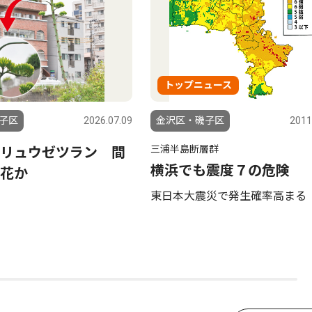
トップニュース
子区
2026.07.09
金沢区・磯子区
2011
三浦半島断層群
リュウゼツラン 間
横浜でも震度７の危険
花か
東日本大震災で発生確率高まる