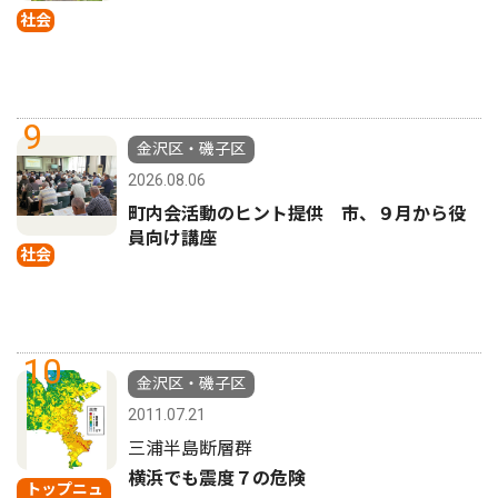
社会
9
金沢区・磯子区
2026.08.06
町内会活動のヒント提供 市、９月から役
員向け講座
社会
10
金沢区・磯子区
2011.07.21
三浦半島断層群
横浜でも震度７の危険
トップニュ