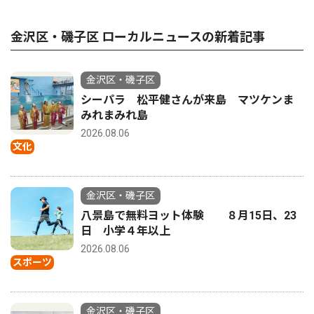
金沢区・磯子区 ローカルニュースの新着記事
金沢区・磯子区
シーパラ 松平健さんが来島 マツケンま
みれまみれ島
2026.08.06
文化
金沢区・磯子区
八景島で無料ヨット体験 ８月15日、23
日 小学４年以上
2026.08.06
スポーツ
金沢区・磯子区