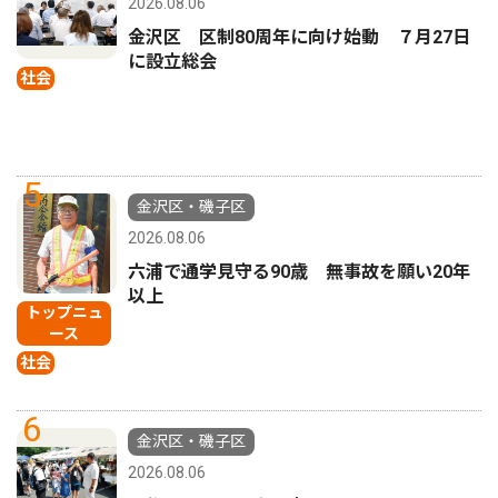
2026.08.06
金沢区 区制80周年に向け始動 ７月27日
に設立総会
社会
5
金沢区・磯子区
2026.08.06
六浦で通学見守る90歳 無事故を願い20年
以上
トップニュ
ース
社会
6
金沢区・磯子区
2026.08.06