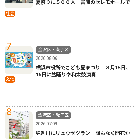
夏祭りに５００人 富岡のセレモホールで
社会
7
金沢区・磯子区
2026.08.06
横浜市役所でこども夏まつり ８月15日、
16日に盆踊りや和太鼓演奏
文化
8
金沢区・磯子区
2026.07.09
堀割川にリュウゼツラン 間もなく開花か