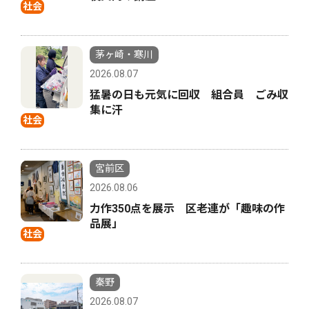
社会
茅ヶ崎・寒川
2026.08.07
猛暑の日も元気に回収 組合員 ごみ収
集に汗
社会
宮前区
2026.08.06
力作350点を展示 区老連が「趣味の作
品展」
社会
秦野
2026.08.07