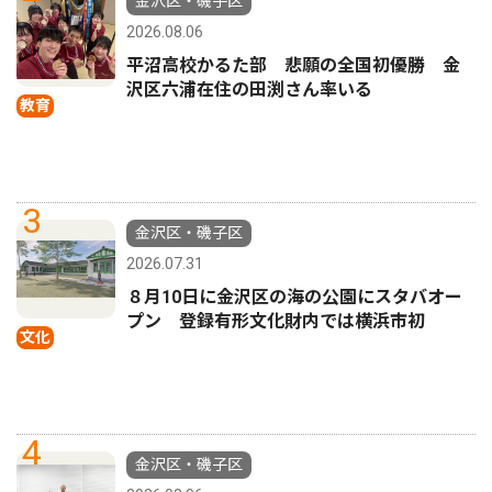
金沢区・磯子区
2026.08.06
平沼高校かるた部 悲願の全国初優勝 金
沢区六浦在住の田渕さん率いる
教育
3
金沢区・磯子区
2026.07.31
８月10日に金沢区の海の公園にスタバオー
プン 登録有形文化財内では横浜市初
文化
4
金沢区・磯子区