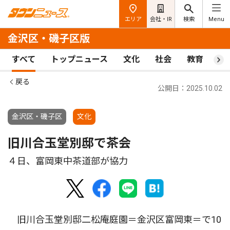
エリア
会社・IR
検索
Menu
金沢区・磯子区版
すべて
トップニュース
文化
社会
教育
ス
戻る
公開日：2025.10.02
金沢区・磯子区
文化
旧川合玉堂別邸で茶会
４日、富岡東中茶道部が協力
旧川合玉堂別邸二松庵庭園＝金沢区富岡東＝で10