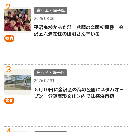
2
金沢区・磯子区
2026.08.06
平沼高校かるた部 悲願の全国初優勝 金
沢区六浦在住の田渕さん率いる
教育
3
金沢区・磯子区
2026.07.31
８月10日に金沢区の海の公園にスタバオー
プン 登録有形文化財内では横浜市初
文化
4