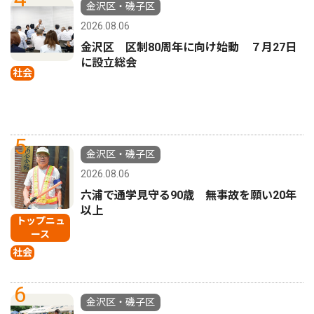
金沢区・磯子区
2026.08.06
金沢区 区制80周年に向け始動 ７月27日
に設立総会
社会
5
金沢区・磯子区
2026.08.06
六浦で通学見守る90歳 無事故を願い20年
以上
トップニュ
ース
社会
6
金沢区・磯子区