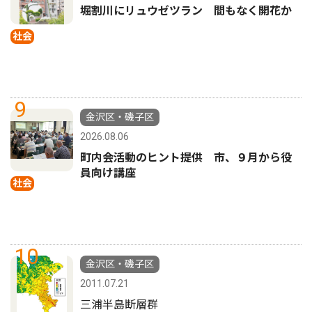
堀割川にリュウゼツラン 間もなく開花か
社会
9
金沢区・磯子区
2026.08.06
町内会活動のヒント提供 市、９月から役
員向け講座
社会
10
金沢区・磯子区
2011.07.21
三浦半島断層群