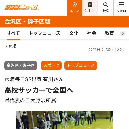
エリア
会社・IR
検索
Menu
金沢区・磯子区版
すべて
トップニュース
文化
社会
教育
ス
戻る
公開日：2025.12.25
金沢区・磯子区
スポーツ
トップニュース
六浦毎日SS出身 有川さん
高校サッカーで全国へ
県代表の日大藤沢所属