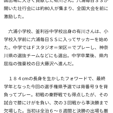
国出場に大きく貢献した有川さん。六浦毎日ＳＳが
開いた壮行会には約80人が集まり、全国大会を前に
激励した。
六浦小学校、釜利谷中学校出身の有川さんは、小
学校入学前に六浦毎日ＳＳに入ってサッカーを始め
た。中学ではＦスタジオ＝栄区＝でプレーし、神奈
川県の選抜チームなどにも選出。中学卒業後、県内
屈指の強豪校の日大藤沢へ進んだ。
１８４cmの長身を生かしたフォワードで、最終
学年となった今回の選手権県予選では背番号９を背
負ってプレー。初戦の秦野戦でも得点したが、その
試合で膝にけがを負い、次の３回戦から準決勝まで
欠場した。当初は全治６〜８週間と決勝の出場も厳