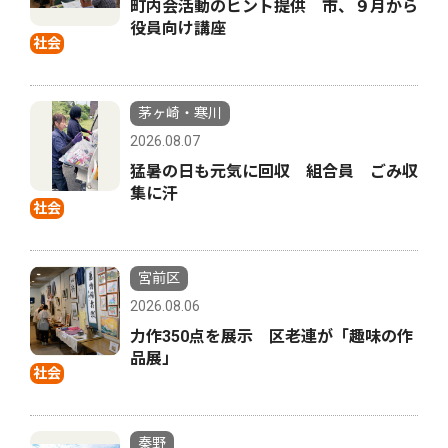
町内会活動のヒント提供 市、９月から
役員向け講座
社会
茅ヶ崎・寒川
2026.08.07
猛暑の日も元気に回収 組合員 ごみ収
集に汗
社会
宮前区
2026.08.06
力作350点を展示 区老連が「趣味の作
品展」
社会
秦野