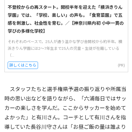
不登校からの再スタート。開校半年を迎えた「横浜きりん
学園」では、「学校、楽しい」の声も。「食育菜園」で五
感を刺激し、社会性を育む。／【神奈川県内初 小中一貫の
学びの多様化学校】
それぞれのペースで。25人が通う温かな学び舎開校から約半年。横
浜きりん学園には2〜7年生まで25人の児童・生徒が在籍している
（...
詳しくはこちら
(PR)
スタッフたちと選手権県予選の振り返りや所属当
時の思い出などを語りながら、「六浦毎日ではサッ
カーの楽しさを学んだ。ここからサッカーを始めて
よかった」と有川さん。コーチとして有川さんを指
導していた長谷川守さんは「お昼ご飯の量は誰より