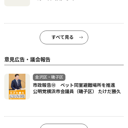
すべて見る
意見広告・議会報告
金沢区・磯子区
市政報告㉜ ペット同室避難場所を推進
公明党横浜市会議員（磯子区） たけだ勝久