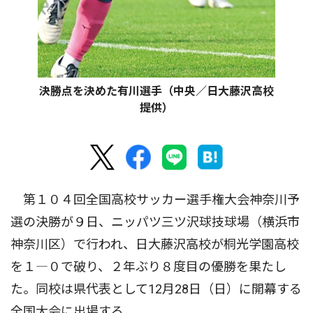
決勝点を決めた有川選手（中央／日大藤沢高校
提供）
第１０４回全国高校サッカー選手権大会神奈川予
選の決勝が９日、ニッパツ三ツ沢球技球場（横浜市
神奈川区）で行われ、日大藤沢高校が桐光学園高校
を１―０で破り、２年ぶり８度目の優勝を果たし
た。同校は県代表として12月28日（日）に開幕する
全国大会に出場する。