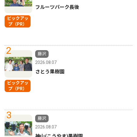
フルーツパーク長後
ピックアッ
プ（PR）
2
藤沢
2026.08.07
さとう果樹園
ピックアッ
プ（PR）
3
藤沢
2026.08.07
神山(こうやま)果樹園