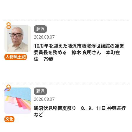
8
藤沢
2026.08.07
10周年を迎えた藤沢市藤澤浮世絵館の運営
委員長を務める 鈴木 良明さん 本町在
人物風土記
住 79歳
9
藤沢
2026.08.07
鵠沼伏見稲荷夏祭り 8、9、11日 神輿巡行
など
文化