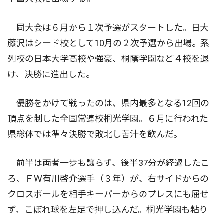
同大会は６月から１次予選がスタートした。日大
藤沢はシード校として10月の２次予選から出場。系
列校の日本大学高校や強豪、桐蔭学園など４校を退
け、決勝に進出した。
優勝をかけて戦ったのは、県内最多となる12回の
頂点を制した全国常連校桐光学園。６月に行われた
県総体では準々決勝で敗北し苦汁を飲んだ。
前半は両者一歩も譲らず、後半37分が経過したこ
ろ、ＦＷ有川啓介選手（３年）が、右サイドからの
クロスボールを相手キーパーからのプレスにも屈せ
ず、こぼれ球を左足で押し込んだ。桐光学園も粘り