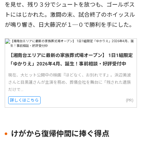
を見せ、残り３分でシュートを放つも、ゴールポス
トにはじかれた。激闘の末、試合終了のホイッスル
が鳴り響き、日大藤沢が１─０で勝利を手にした。
【湘南台エリアに最新の家族葬式場オープン】 1日1組限定
「ゆかりえ」2026年4月、誕生！事前相談・好評受付中
現在、大ヒット公開中の映画『ほどなく、お別れです』。浜辺美波
さんと目黒蓮さんが主演を務め、葬儀会社を舞台に「残された遺族
だけで...
詳しくはこちら
(PR)
けがから復帰仲間に捧ぐ得点