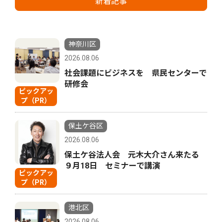
新着記事
神奈川区
2026.08.06
社会課題にビジネスを 県民センターで
研修会
ピックアッ
プ（PR）
保土ケ谷区
2026.08.06
保土ケ谷法人会 元木大介さん来たる
９月18日 セミナーで講演
ピックアッ
プ（PR）
港北区
2026.08.06