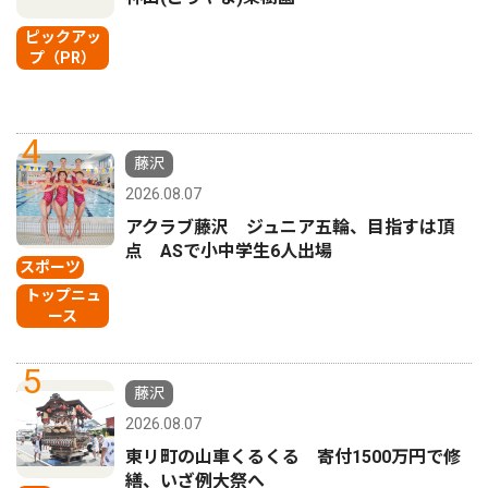
ピックアッ
プ（PR）
4
藤沢
2026.08.07
アクラブ藤沢 ジュニア五輪、目指すは頂
点 ASで小中学生6人出場
スポーツ
トップニュ
ース
5
藤沢
2026.08.07
東リ町の山車くるくる 寄付1500万円で修
繕、いざ例大祭へ