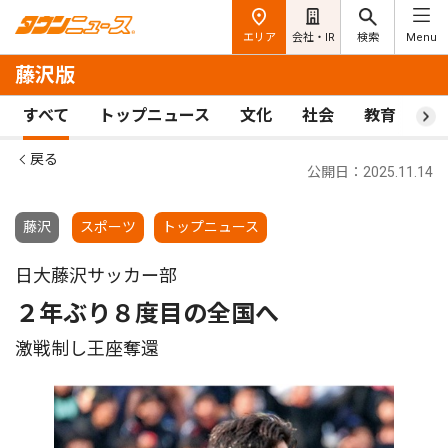
エリア
会社・IR
検索
Menu
藤沢版
すべて
トップニュース
文化
社会
教育
ス
戻る
公開日：2025.11.14
藤沢
スポーツ
トップニュース
日大藤沢サッカー部
２年ぶり８度目の全国へ
激戦制し王座奪還