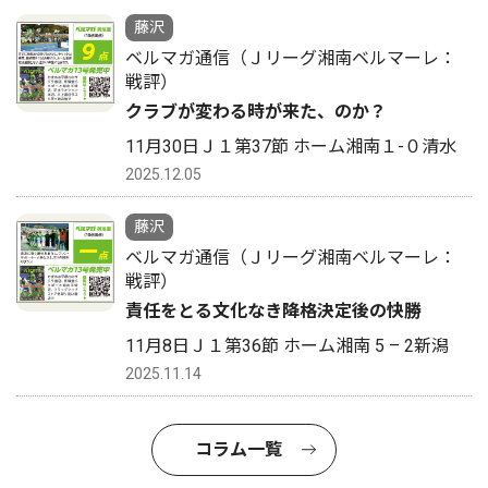
藤沢
ベルマガ通信（Ｊリーグ湘南ベルマーレ：
戦評）
クラブが変わる時が来た、のか？
11月30日Ｊ１第37節 ホーム湘南１-０清水
2025.12.05
藤沢
ベルマガ通信（Ｊリーグ湘南ベルマーレ：
戦評）
責任をとる文化なき降格決定後の快勝
11月8日Ｊ１第36節 ホーム湘南 5 – 2新潟
2025.11.14
コラム一覧