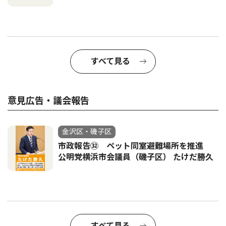
すべて見る
意見広告・議会報告
金沢区・磯子区
市政報告㉜ ペット同室避難場所を推進
公明党横浜市会議員（磯子区） たけだ勝久
すべて見る