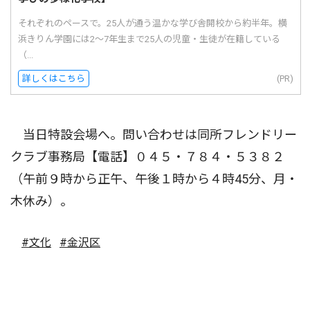
それぞれのペースで。25人が通う温かな学び舎開校から約半年。横
浜きりん学園には2〜7年生まで25人の児童・生徒が在籍している
（...
詳しくはこちら
(PR)
当日特設会場へ。問い合わせは同所フレンドリー
クラブ事務局【電話】０４５・７８４・５３８２
（午前９時から正午、午後１時から４時45分、月・
木休み）。
#文化
#金沢区