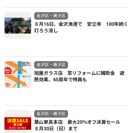
金沢区・磯子区
８月16日、金沢漁港で 安立寺 100年続く
灯ろう流し
金沢区・磯子区
旭屋ガラス店 窓リフォームに補助金 遮
熱効果、65周年で特典も
金沢区・磯子区
葉山家具本店 最大20％オフ決算セール
８月30日（日）まで