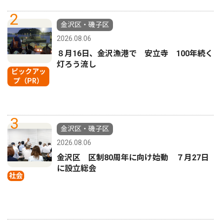
2
金沢区・磯子区
2026.08.06
８月16日、金沢漁港で 安立寺 100年続く
灯ろう流し
ピックアッ
プ（PR）
3
金沢区・磯子区
2026.08.06
金沢区 区制80周年に向け始動 ７月27日
に設立総会
社会