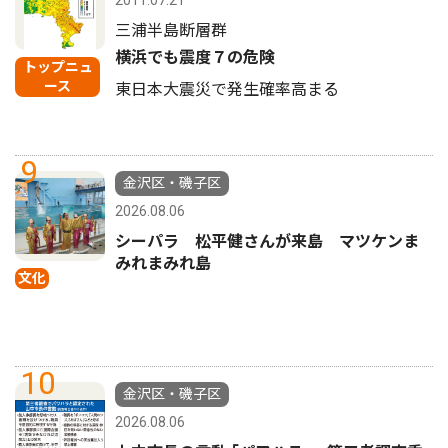
2011.07.21
三浦半島断層群
横浜でも震度７の危険
トップニュ
ース
東日本大震災で発生確率高まる
9
金沢区・磯子区
2026.08.06
シーパラ 松平健さんが来島 マツケンま
みれまみれ島
文化
10
金沢区・磯子区
2026.08.06