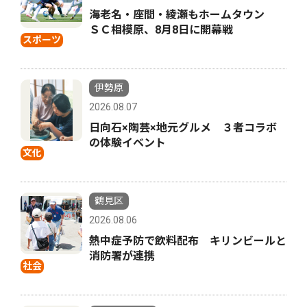
海老名・座間・綾瀬もホームタウン
ＳＣ相模原、8月8日に開幕戦
スポーツ
伊勢原
2026.08.07
日向石×陶芸×地元グルメ ３者コラボ
の体験イベント
文化
鶴見区
2026.08.06
熱中症予防で飲料配布 キリンビールと
消防署が連携
社会