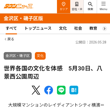
エリア
会社・IR
検索
Menu
金沢区・磯子区版
すべて
トップニュース
文化
社会
教育
ス
戻る
公開日：2026.05.28
金沢区・磯子区
文化
世界各国の文化を体感 5月30日、八
景西公園周辺
大規模マンションのレイディアントシティ横濱＝