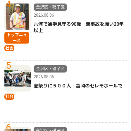
4
金沢区・磯子区
2026.08.06
六浦で通学見守る90歳 無事故を願い20年
以上
トップニュ
ース
社会
5
金沢区・磯子区
2026.08.06
夏祭りに５００人 富岡のセレモホールで
社会
6
金沢区・磯子区