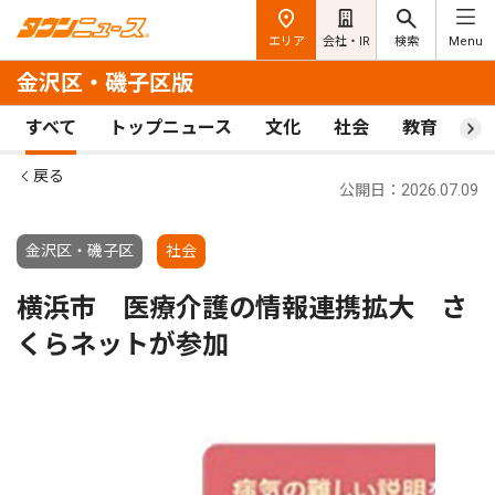
エリア
会社・IR
検索
Menu
金沢区・磯子区版
すべて
トップニュース
文化
社会
教育
ス
戻る
公開日：2026.07.09
金沢区・磯子区
社会
横浜市 医療介護の情報連携拡大 さ
くらネットが参加