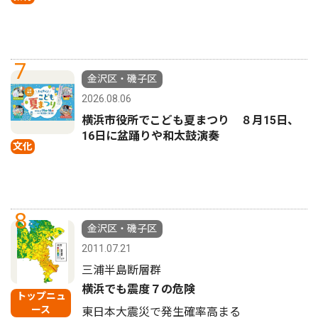
7
金沢区・磯子区
2026.08.06
横浜市役所でこども夏まつり ８月15日、
16日に盆踊りや和太鼓演奏
文化
8
金沢区・磯子区
2011.07.21
三浦半島断層群
横浜でも震度７の危険
トップニュ
ース
東日本大震災で発生確率高まる