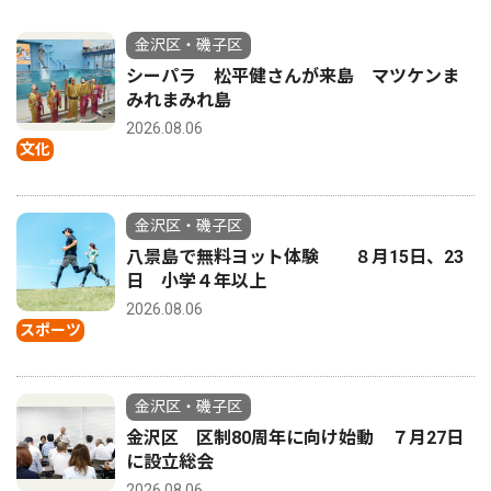
金沢区・磯子区
シーパラ 松平健さんが来島 マツケンま
みれまみれ島
2026.08.06
文化
金沢区・磯子区
八景島で無料ヨット体験 ８月15日、23
日 小学４年以上
2026.08.06
スポーツ
金沢区・磯子区
金沢区 区制80周年に向け始動 ７月27日
に設立総会
2026.08.06