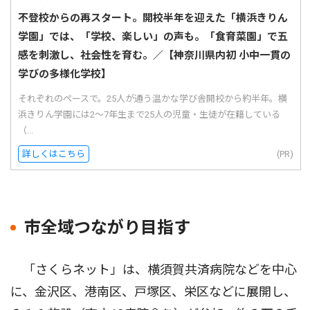
不登校からの再スタート。開校半年を迎えた「横浜きりん
学園」では、「学校、楽しい」の声も。「食育菜園」で五
感を刺激し、社会性を育む。／【神奈川県内初 小中一貫の
学びの多様化学校】
それぞれのペースで。25人が通う温かな学び舎開校から約半年。横
浜きりん学園には2〜7年生まで25人の児童・生徒が在籍している
（...
詳しくはこちら
(PR)
市全域つながり目指す
「さくらネット」は、横須賀共済病院などを中心
に、金沢区、港南区、戸塚区、栄区などに展開し、