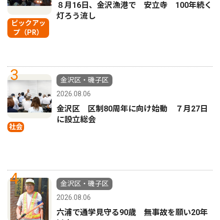
８月16日、金沢漁港で 安立寺 100年続く
灯ろう流し
ピックアッ
プ（PR）
3
金沢区・磯子区
2026.08.06
金沢区 区制80周年に向け始動 ７月27日
に設立総会
社会
4
金沢区・磯子区
2026.08.06
六浦で通学見守る90歳 無事故を願い20年