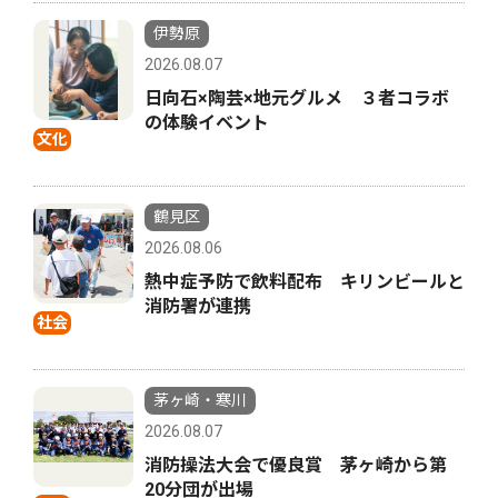
伊勢原
2026.08.07
日向石×陶芸×地元グルメ ３者コラボ
の体験イベント
文化
鶴見区
2026.08.06
熱中症予防で飲料配布 キリンビールと
消防署が連携
社会
茅ヶ崎・寒川
2026.08.07
消防操法大会で優良賞 茅ヶ崎から第
20分団が出場