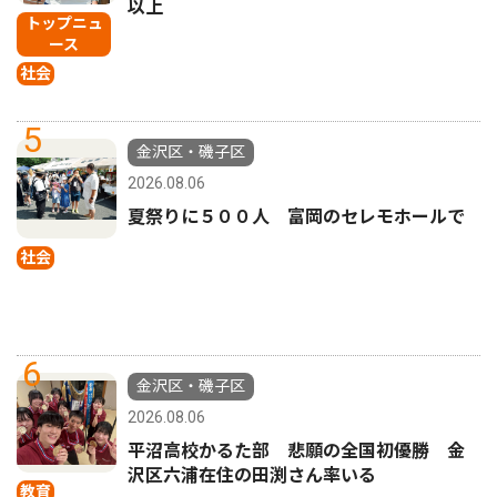
以上
トップニュ
ース
社会
5
金沢区・磯子区
2026.08.06
夏祭りに５００人 富岡のセレモホールで
社会
6
金沢区・磯子区
2026.08.06
平沼高校かるた部 悲願の全国初優勝 金
沢区六浦在住の田渕さん率いる
教育