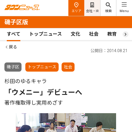
エリア
会社・IR
検索
Menu
磯子区版
すべて
トップニュース
文化
社会
教育
ス
戻る
公開日：2014.08.21
磯子区
トップニュース
社会
杉田のゆるキャラ
「ウメニー」デビューへ
著作権取得し実用めざす