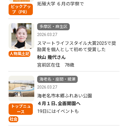
拓殖大学 ６月の学祭で
ピックアッ
プ（PR）
多摩区・麻生区
2026.03.27
スマートライフスタイル大賞2025で奨
励賞を個人として初めて受賞した
人物風土記
秋山 幾代さん
宮前区在住 78歳
海老名・座間・綾瀬
2026.03.27
海老名市本郷ふれあい公園
４月１日､全面開園へ
トップニュ
19日にはイベントも
ース
社会