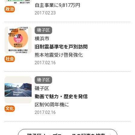
自主事業に9,817万円
政治
2017.02.23
磯子区
横浜市
旧耐震基準宅を戸別訪問
熊本地震受け啓発強化
社会
2017.02.16
磯子区
磯子区
動画で魅力・歴史を発信
区制90周年機に
文化
2017.02.16