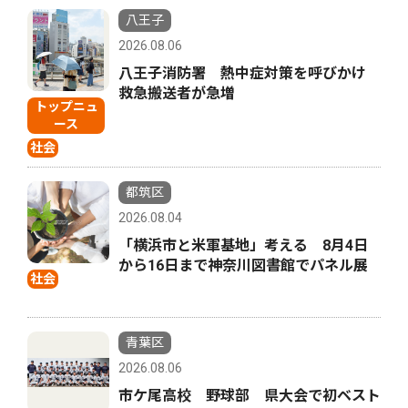
八王子
2026.08.06
八王子消防署 熱中症対策を呼びかけ
救急搬送者が急増
トップニュ
ース
社会
都筑区
2026.08.04
「横浜市と米軍基地」考える 8月4日
から16日まで神奈川図書館でパネル展
社会
青葉区
2026.08.06
市ケ尾高校 野球部 県大会で初ベスト