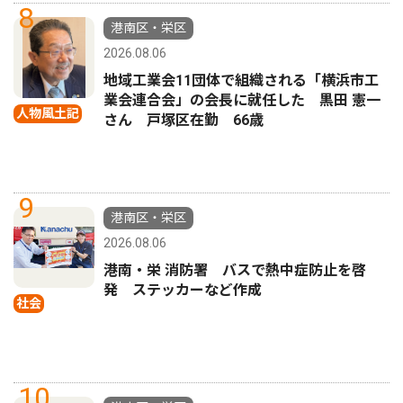
8
港南区・栄区
2026.08.06
地域工業会11団体で組織される「横浜市工
業会連合会」の会長に就任した 黒田 憲一
人物風土記
さん 戸塚区在勤 66歳
9
港南区・栄区
2026.08.06
港南・栄 消防署 バスで熱中症防止を啓
発 ステッカーなど作成
社会
10