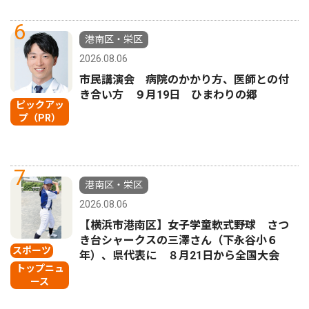
6
港南区・栄区
2026.08.06
市民講演会 病院のかかり方、医師との付
き合い方 ９月19日 ひまわりの郷
ピックアッ
プ（PR）
7
港南区・栄区
2026.08.06
【横浜市港南区】女子学童軟式野球 さつ
き台シャークスの三澤さん（下永谷小６
スポーツ
年）、県代表に ８月21日から全国大会
トップニュ
ース