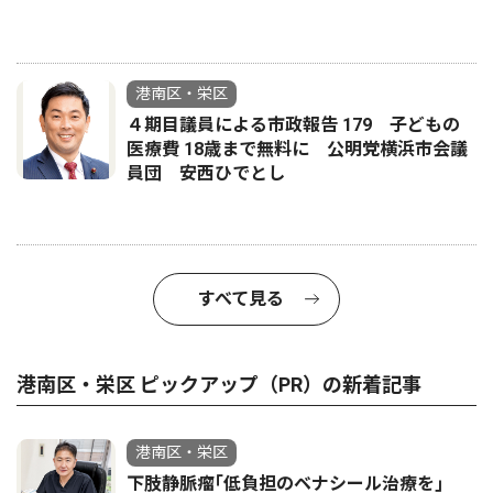
港南区・栄区
４期目議員による市政報告 179 子どもの
医療費 18歳まで無料に 公明党横浜市会議
員団 安西ひでとし
すべて見る
港南区・栄区 ピックアップ（PR）の新着記事
港南区・栄区
下肢静脈瘤｢低負担のベナシール治療を｣