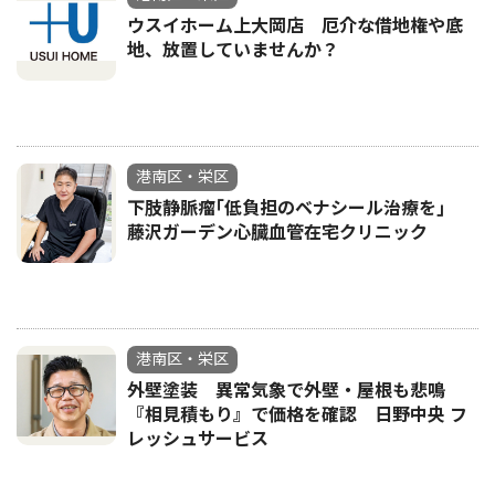
ウスイホーム上大岡店 厄介な借地権や底
地、放置していませんか？
港南区・栄区
下肢静脈瘤｢低負担のベナシール治療を｣
藤沢ガーデン心臓血管在宅クリニック
港南区・栄区
外壁塗装 異常気象で外壁・屋根も悲鳴
『相見積もり』で価格を確認 日野中央 フ
レッシュサービス