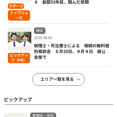
８ 創部53年目、掴んだ悲願
スポーツ
トップニュ
ース
緑区
2026.08.06
税理士・司法書士による 相続の無料個
別相談会 ８月20日、９月９日 緑公
ピックアッ
会堂で
プ（PR）
エリア一覧を見る
ピックアップ
港南区・栄区