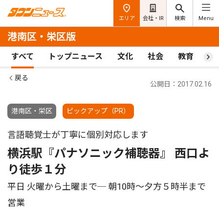
エリア
会社・IR
検索
Menu
港南区・栄区版
すべて
トップニュース
文化
社会
教育
ス
戻る
公開日：2017.02.16
港南区・栄区
ピックアップ（PR）
言語聴覚士が丁寧に個別対応します
横浜駅『パナソニック補聴器』 西口よ
り徒歩１分
平日 火曜から土曜まで─ 朝10時〜夕方５時半まで
営業