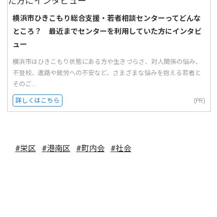
横浜市ひきこもり総合支援・若者相談センターってどんな
ところ？ 最近までセンターを利用していた方にインタビ
ュー
横浜市はひきこもり状態にある方や生きづらさ、対人関係の悩み、
不登校、進路や就労への不安など、さまざまな悩みを抱える若者と
そのご...
詳しくはこちら
(PR)
#栄区
#港南区
#町内会
#社会