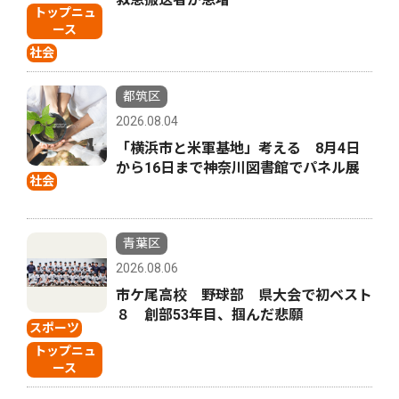
トップニュ
ース
社会
都筑区
2026.08.04
「横浜市と米軍基地」考える 8月4日
から16日まで神奈川図書館でパネル展
社会
青葉区
2026.08.06
市ケ尾高校 野球部 県大会で初ベスト
８ 創部53年目、掴んだ悲願
スポーツ
トップニュ
ース