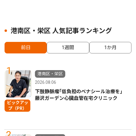
港南区・栄区 人気記事ランキング
前日
1週間
1か月
1
港南区・栄区
2026.08.06
下肢静脈瘤｢低負担のベナシール治療を｣
藤沢ガーデン心臓血管在宅クリニック
ピックアッ
プ（PR）
2