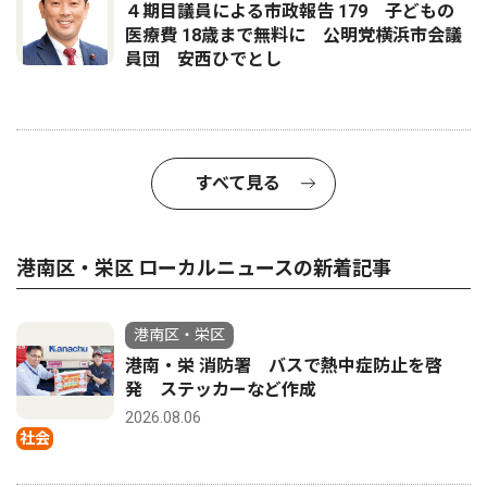
４期目議員による市政報告 179 子どもの
医療費 18歳まで無料に 公明党横浜市会議
員団 安西ひでとし
すべて見る
港南区・栄区 ローカルニュースの新着記事
港南区・栄区
港南・栄 消防署 バスで熱中症防止を啓
発 ステッカーなど作成
2026.08.06
社会