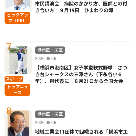
市民講演会 病院のかかり方、医師との付
き合い方 ９月19日 ひまわりの郷
ピックアッ
プ（PR）
7
港南区・栄区
2026.08.06
【横浜市港南区】女子学童軟式野球 さつ
き台シャークスの三澤さん（下永谷小６
スポーツ
年）、県代表に ８月21日から全国大会
トップニュ
ース
8
港南区・栄区
2026.08.06
地域工業会11団体で組織される「横浜市工