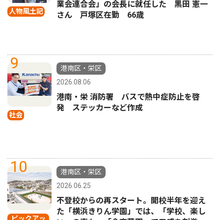
業会連合会」の会長に就任した 黒田 憲一
人物風土記
さん 戸塚区在勤 66歳
9
港南区・栄区
2026.08.06
港南・栄 消防署 バスで熱中症防止を啓
発 ステッカーなど作成
社会
10
港南区・栄区
2026.06.25
不登校からの再スタート。開校半年を迎え
た「横浜きりん学園」では、「学校、楽し
ピックアッ