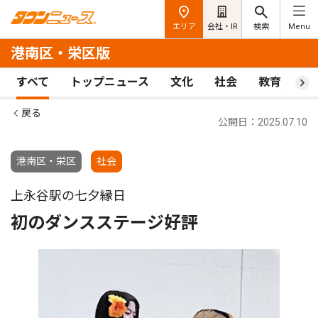
エリア
会社・IR
検索
Menu
港南区・栄区版
すべて
トップニュース
文化
社会
教育
ス
戻る
公開日：2025.07.10
港南区・栄区
社会
上永谷駅の七夕縁日
初のダンスステージ好評