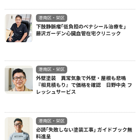
港南区・栄区
下肢静脈瘤｢低負担のベナシール治療を｣
藤沢ガーデン心臓血管在宅クリニック
港南区・栄区
外壁塗装 異常気象で外壁・屋根も悲鳴
『相見積もり』で価格を確認 日野中央 フ
レッシュサービス
港南区・栄区
必読｢失敗しない塗装工事｣ ガイドブック無
料進呈