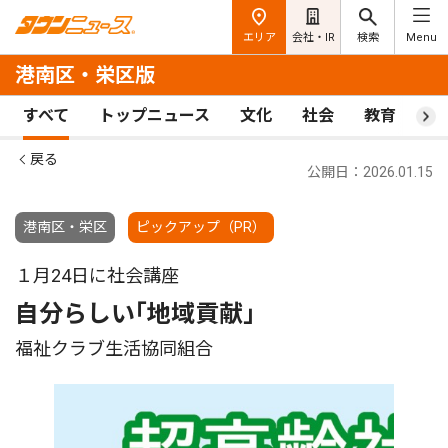
エリア
会社・IR
検索
Menu
港南区・栄区版
すべて
トップニュース
文化
社会
教育
ス
戻る
公開日：2026.01.15
港南区・栄区
ピックアップ（PR）
１月24日に社会講座
自分らしい｢地域貢献｣
福祉クラブ生活協同組合