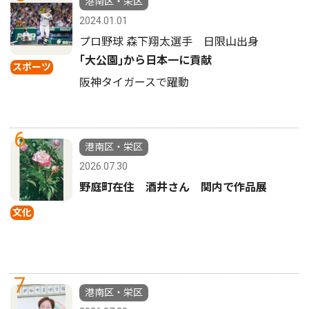
港南区・栄区
2024.01.01
プロ野球 森下翔太選手 日限山出身
｢大公園｣から日本一に貢献
スポーツ
阪神タイガースで躍動
6
港南区・栄区
2026.07.30
野庭町在住 酒井さん 関内で作品展
文化
7
港南区・栄区