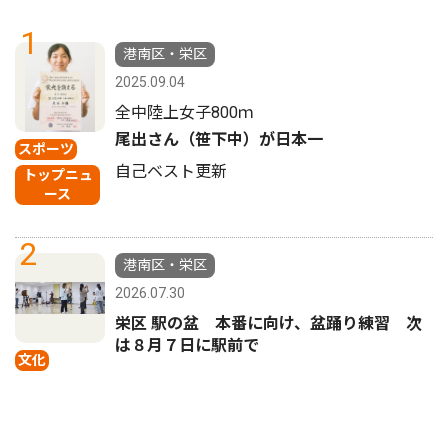
1
港南区・栄区
2025.09.04
全中陸上女子800ｍ
尾出さん（笹下中）が日本一
スポーツ
自己ベスト更新
トップニュ
ース
2
港南区・栄区
2026.07.30
栄区 駅の盆 本番に向け、盆踊り練習 次
は８月７日に駅前で
文化