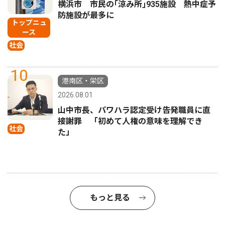
横浜市 市民の｢涼み所｣935施設 熱中症予
防施設が最多に
トップニュ
ース
社会
10
港南区・栄区
2026.08.01
山中市長、パワハラ認定受け告発職員に直
接謝罪 「初めて人権の意味を理解でき
社会
た」
もっと見る