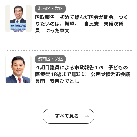
港南区・栄区
国政報告 初めて臨んだ国会が閉会。つく
りたいのは、希望。 自民党 衆議院議
員 にった章文
港南区・栄区
４期目議員による市政報告 179 子どもの
医療費 18歳まで無料に 公明党横浜市会議
員団 安西ひでとし
すべて見る