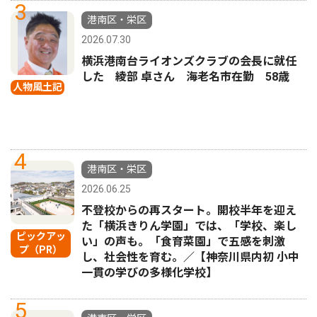
3
港南区・栄区
2026.07.30
横浜港南台ライオンズクラブの会長に就任
した 綾部 卓さん 海老名市在勤 58歳
人物風土記
4
港南区・栄区
2026.06.25
不登校からの再スタート。開校半年を迎え
た「横浜きりん学園」では、「学校、楽し
ピックアッ
い」の声も。「食育菜園」で五感を刺激
プ（PR）
し、社会性を育む。／【神奈川県内初 小中
一貫の学びの多様化学校】
5