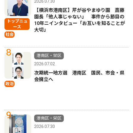
2026.07.30
【横浜市港南区】芹が谷やまゆり園 斎藤
園長「他人事じゃない」 事件から節目の
トップニュ
10年ニインタビュー「お互いを知ることが
ース
大切」
社会
8
港南区・栄区
2026.07.02
次期統一地方選 港南区 国民、市会・県
会擁立へ
政治
9
港南区・栄区
2026.07.30