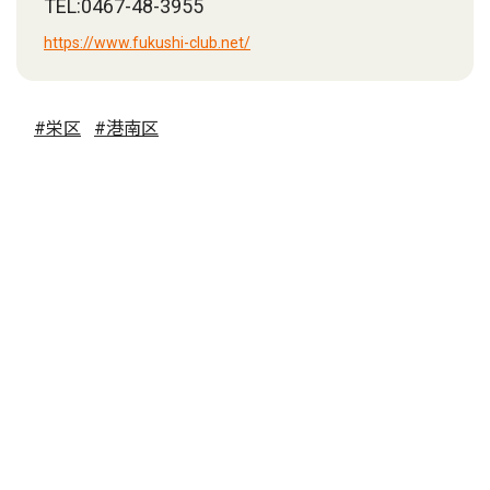
TEL:0467-48-3955
https://www.fukushi-club.net/
#栄区
#港南区