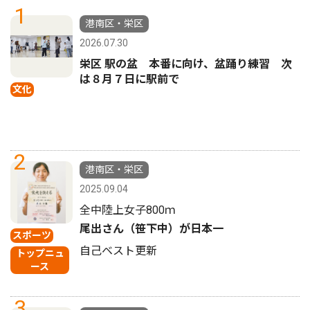
1
港南区・栄区
2026.07.30
栄区 駅の盆 本番に向け、盆踊り練習 次
は８月７日に駅前で
文化
2
港南区・栄区
2025.09.04
全中陸上女子800ｍ
尾出さん（笹下中）が日本一
スポーツ
自己ベスト更新
トップニュ
ース
3