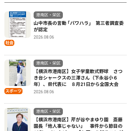
港南区・栄区
山中市長の言動 ｢パワハラ｣ 第三者調査委
が認定
2026.08.06
社会
港南区・栄区
【横浜市港南区】女子学童軟式野球 さつ
き台シャークスの三澤さん（下永谷小６
年）、県代表に ８月21日から全国大会
スポーツ
2026.08.06
港南区・栄区
【横浜市港南区】芹が谷やまゆり園 斎藤
園長「他人事じゃない」 事件から節目の