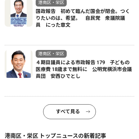
港南区・栄区
国政報告 初めて臨んだ国会が閉会。つく
りたいのは、希望。 自民党 衆議院議
員 にった章文
港南区・栄区
４期目議員による市政報告 179 子どもの
医療費 18歳まで無料に 公明党横浜市会議
員団 安西ひでとし
すべて見る
港南区・栄区 トップニュースの新着記事