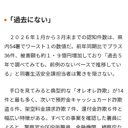
｢過去にない｣
２０２６年１月から３月末までの認知件数は、県
内54署でワースト１の数値だ。前年同期比でプラス
36件、被害額も約１・９億円増加しており「過去５
年で調べてみても、前例のないペースで推移してい
る」と同署生活安全課担当者は驚きを隠さない。
手口を見てみると典型的な「オレオレ詐欺」が14
件と最も多く、次いで預貯金キャッシュカード詐欺
盗８件、架空料金請求詐欺７件、還付金詐欺６件と
幅広い特徴がある。すべての事案を確認した署員に
よると、警察官や区役所職員、金融機関、検察庁な