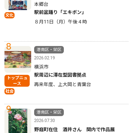
本郷台
駅前盆踊り「エキボン」
文化
８月11日（月）午後４時
8
港南区・栄区
2026.02.19
横浜市
駅周辺に滞在型図書拠点
トップニュ
ース
再来年度、上大岡と青葉台
社会
9
港南区・栄区
2026.07.30
野庭町在住 酒井さん 関内で作品展