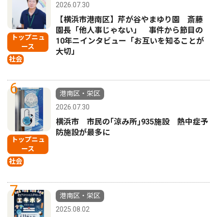
2026.07.30
【横浜市港南区】芹が谷やまゆり園 斎藤
園長「他人事じゃない」 事件から節目の
トップニュ
10年ニインタビュー「お互いを知ることが
ース
大切」
社会
6
港南区・栄区
2026.07.30
横浜市 市民の｢涼み所｣935施設 熱中症予
防施設が最多に
トップニュ
ース
社会
7
港南区・栄区
2025.08.02