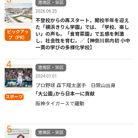
港南区・栄区
2026.06.25
不登校からの再スタート。開校半年を迎え
た「横浜きりん学園」では、「学校、楽し
ピックアッ
い」の声も。「食育菜園」で五感を刺激
プ（PR）
し、社会性を育む。／【神奈川県内初 小中
一貫の学びの多様化学校】
4
港南区・栄区
2024.01.01
プロ野球 森下翔太選手 日限山出身
｢大公園｣から日本一に貢献
スポーツ
阪神タイガースで躍動
5
港南区・栄区