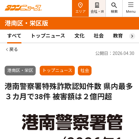
エリア
会社・IR
検索
Menu
港南区・栄区版
すべて
トップニュース
文化
社会
教育
ス
戻る
公開日：2026.04.30
港南区・栄区
トップニュース
社会
港南警察署特殊詐欺認知件数 県内最多
３カ月で38件 被害額は２億円超