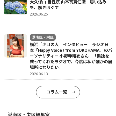
大久保山 自性院 山本高寛住職 思い込み
を、解きほぐす
2026.06.25
港南区・栄区
横浜「注目の人」インタビュー ラジオ日
本「Happy Voice ! from YOKOHAMA」のパ
ーソナリティー 小野寺結衣さん 「孤独を
救ってくれたラジオで、今度は私が誰かの居
場所になりたい」
2026.06.13
コラム一覧
港南区・栄区編集室