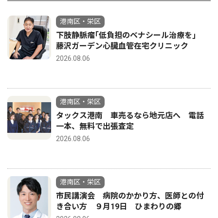
港南区・栄区
下肢静脈瘤｢低負担のベナシール治療を｣
藤沢ガーデン心臓血管在宅クリニック
2026.08.06
港南区・栄区
タックス港南 車売るなら地元店へ 電話
一本、無料で出張査定
2026.08.06
港南区・栄区
市民講演会 病院のかかり方、医師との付
き合い方 ９月19日 ひまわりの郷