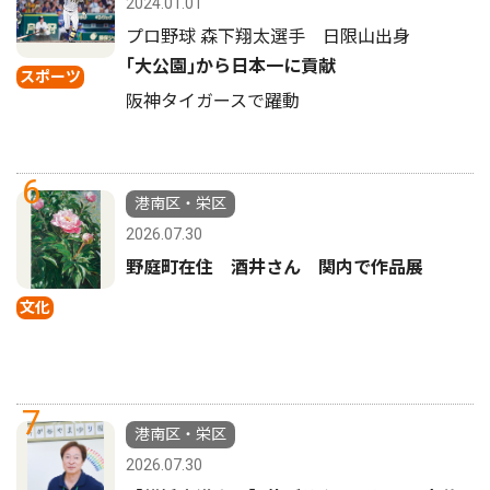
2024.01.01
プロ野球 森下翔太選手 日限山出身
｢大公園｣から日本一に貢献
スポーツ
阪神タイガースで躍動
6
港南区・栄区
2026.07.30
野庭町在住 酒井さん 関内で作品展
文化
7
港南区・栄区
2026.07.30