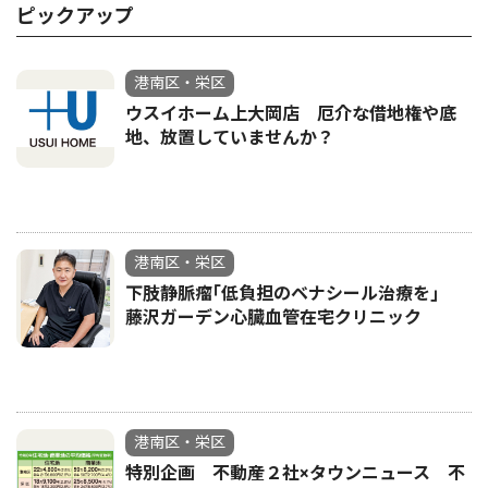
ピックアップ
港南区・栄区
ウスイホーム上大岡店 厄介な借地権や底
地、放置していませんか？
港南区・栄区
下肢静脈瘤｢低負担のベナシール治療を｣
藤沢ガーデン心臓血管在宅クリニック
港南区・栄区
特別企画 不動産２社×タウンニュース 不