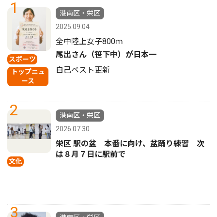
1
港南区・栄区
2025.09.04
全中陸上女子800ｍ
尾出さん（笹下中）が日本一
スポーツ
自己ベスト更新
トップニュ
ース
2
港南区・栄区
2026.07.30
栄区 駅の盆 本番に向け、盆踊り練習 次
は８月７日に駅前で
文化
3