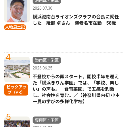
港南区・栄区
2026.07.30
横浜港南台ライオンズクラブの会長に就任
した 綾部 卓さん 海老名市在勤 58歳
人物風土記
4
港南区・栄区
2026.06.25
不登校からの再スタート。開校半年を迎え
た「横浜きりん学園」では、「学校、楽し
ピックアッ
い」の声も。「食育菜園」で五感を刺激
プ（PR）
し、社会性を育む。／【神奈川県内初 小中
一貫の学びの多様化学校】
5
港南区・栄区