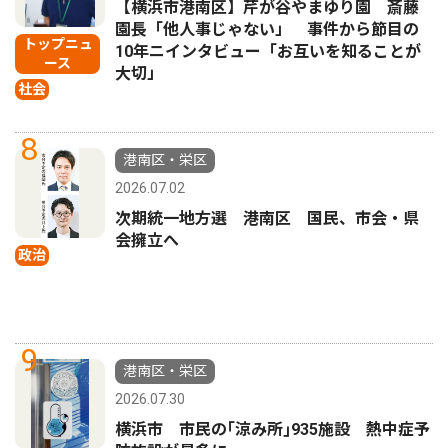
【横浜市港南区】芹が谷やまゆり園 斎藤
園長「他人事じゃない」 事件から節目の
トップニュ
10年ニインタビュー「お互いを知ることが
ース
大切」
社会
8
港南区・栄区
2026.07.02
次期統一地方選 港南区 国民、市会・県
会擁立へ
政治
9
港南区・栄区
2026.07.30
横浜市 市民の｢涼み所｣935施設 熱中症予