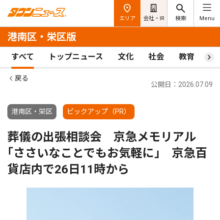
エリア
会社・IR
検索
Menu
港南区・栄区版
すべて
トップニュース
文化
社会
教育
ス
戻る
公開日：2026.07.09
港南区・栄区
ピックアップ（PR）
葬儀の出張相談会 京急メモリアル
｢ささいなことでもお気軽に｣ 京急百
貨店内で26日11時から