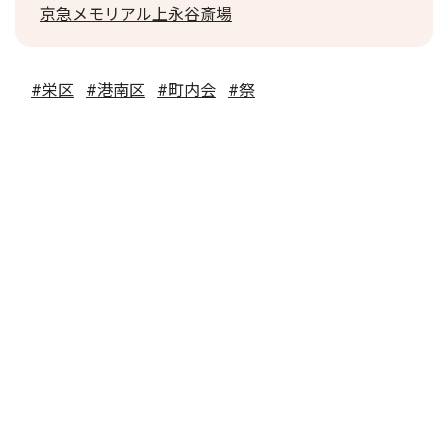
京急メモリアル上永谷斎場
#栄区
#港南区
#町内会
#祭