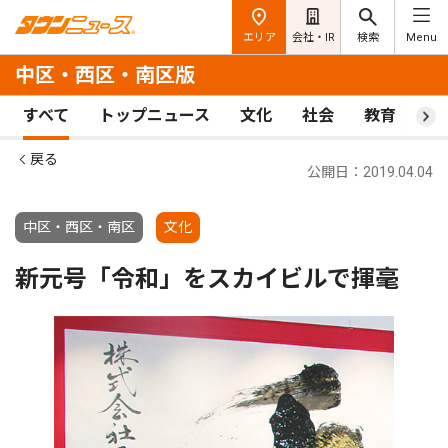
エリア
会社・IR
検索
Menu
中区・西区・南区版
すべて
トップニュース
文化
社会
教育
ス
戻る
公開日：2019.04.04
中区・西区・南区
文化
新元号「令和」をスカイビルで揮毫