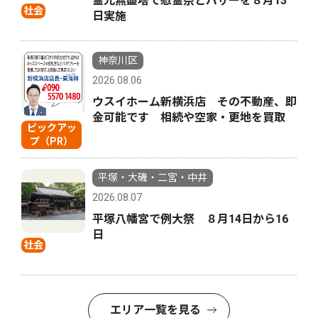
霊光無盡塔で慰霊祭とバザーを８月13
社会
日実施
神奈川区
2026.08.06
ウスイホーム新横浜店 その不動産、即
金可能です 相続や空家・更地を買取
ピックアッ
プ（PR）
平塚・大磯・二宮・中井
2026.08.07
平塚八幡宮で例大祭 ８月14日から16
日
社会
エリア一覧を見る