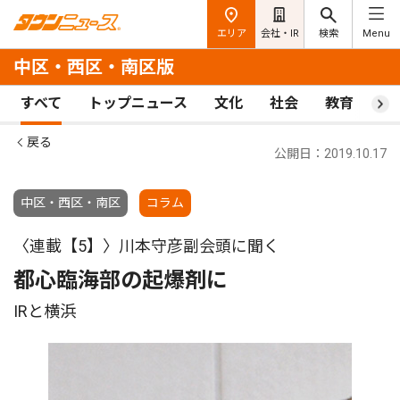
エリア
会社・IR
検索
Menu
中区・西区・南区版
すべて
トップニュース
文化
社会
教育
ス
戻る
公開日：2019.10.17
中区・西区・南区
コラム
〈連載【5】〉川本守彦副会頭に聞く
都心臨海部の起爆剤に
IRと横浜