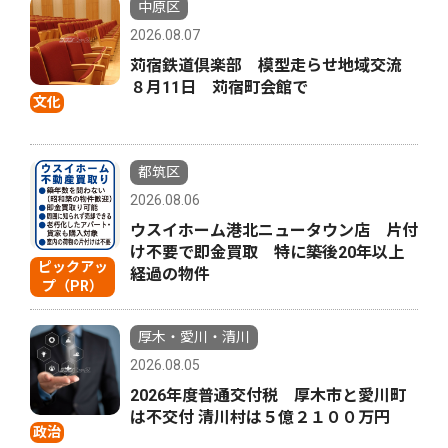
中原区
2026.08.07
苅宿鉄道倶楽部 模型走らせ地域交流
８月11日 苅宿町会館で
文化
都筑区
2026.08.06
ウスイホーム港北ニュータウン店 片付
け不要で即金買取 特に築後20年以上
ピックアッ
経過の物件
プ（PR）
厚木・愛川・清川
2026.08.05
2026年度普通交付税 厚木市と愛川町
は不交付 清川村は５億２１００万円
政治