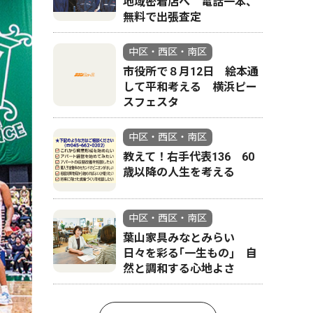
地域密着店へ 電話一本、
無料で出張査定
中区・西区・南区
市役所で８月12日 絵本通
して平和考える 横浜ピー
スフェスタ
中区・西区・南区
教えて！右手代表136 60
歳以降の人生を考える
中区・西区・南区
葉山家具みなとみらい
日々を彩る｢一生もの｣ 自
然と調和する心地よさ