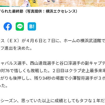
げられた最終節（写真提供：横浜エクセレンス）
ス（ＥＸ）が４月６日と７日に、ホームの横浜武道館
オフ進出を決めた。
ャバルス選手、西山達哉選手と谷口淳選手の副キャプ
0対76で惜しくも敗戦した。２日目はクラブ史上最多来
がりも後押しし、残り34秒の場面で小澤智将選手が３
った。
シーズン、思っていた以上に成績としてもタフな１年だ