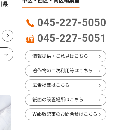
中区・西区・南区編集室
跡地に新
川県
告発職員に直接謝罪 「初め
て人権の意味を理解できた」
27年中にオ
045-227-5050
045-227-5051
情報提供・ご意見はこちら
著作物の二次利用等はこちら
広告掲載はこちら
紙面の設置場所はこちら
Web版記事のお問合せはこちら