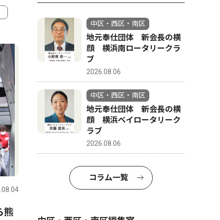
中区・西区・南区
4
5
地元奉仕団体 新会長の横
顔 横浜南ロータリークラ
ブ
2026.08.06
中区・西区・南区
地元奉仕団体 新会長の横
顔 横浜ベイロータリーク
ラブ
2026.08.06
社会
トップニ
コラム一覧
.08.04
中区・西区・南区
2026.08.01
中区・西区
ベイタウン本
ら熊
山中市長、パワハラ認定受け