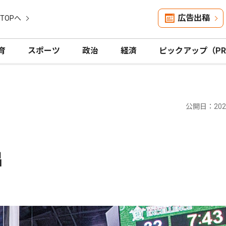
広告出稿
TOPへ
育
スポーツ
政治
経済
ピックアップ（P
公開日：2024
出