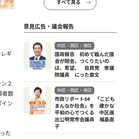
すべて見る
意見広告・議会報告
中区・西区・南区
でレギ
国政報告 初めて臨んだ国
会が閉会。つくりたいの
は、希望。 自民党 衆議
院議員 にった章文
テン２
中区・西区・南区
場者数
市政リポート64 「こども
ポイン
まんなか社会」を 確かな
平和の心でつくる 中区選
出公明党市会議員 福島直
子
った