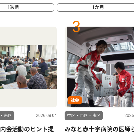
1週間
1か月
3
社会
・南区
2026.08.04
中区・西区・南区
2026
内会活動のヒント提
みなと赤十字病院の医師