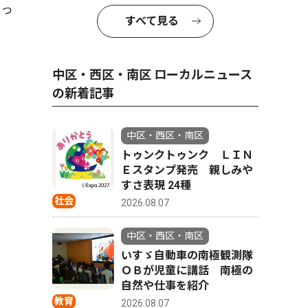
語っ
すべて見る
中区・西区・南区 ローカルニュース
の新着記事
中区・西区・南区
トゥンクトゥンク ＬＩＮ
Ｅスタンプ発売 親しみや
すさ表現 24種
社会
2026.08.07
中区・西区・南区
いすゞ自動車の南極観測隊
ＯＢが児童に講話 南極の
自然や仕事を紹介
教育
2026.08.07