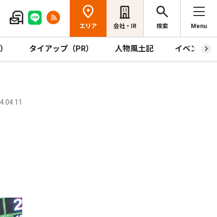
エリア
会社・IR
検索
Menu
R）
タイアップ（PR）
人物風土記
イベント
.04.11