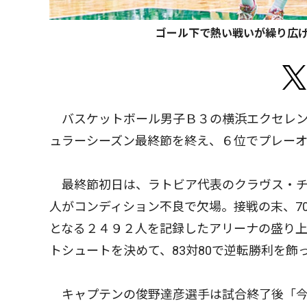
ゴール下で熱い戦いが繰り広
バスケットボール男子Ｂ３の横浜エクセレン
ュラーシーズン最終節を終え、６位でプレー
最終節初日は、ラトビア代表のクラヴス・チ
人がコンディション不良で欠場。接戦の末、7
となる２４９２人を記録したアリーナの盛り上
トシュートを決めて、83対80で逆転勝利を飾
キャプテンの俊野達彦選手は試合終了後「今