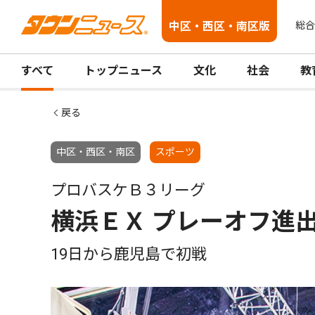
中区・西区・南区版
総合
すべて
トップニュース
文化
社会
教
戻る
中区・西区・南区
スポーツ
プロバスケＢ３リーグ
横浜ＥＸ プレーオフ進
19日から鹿児島で初戦