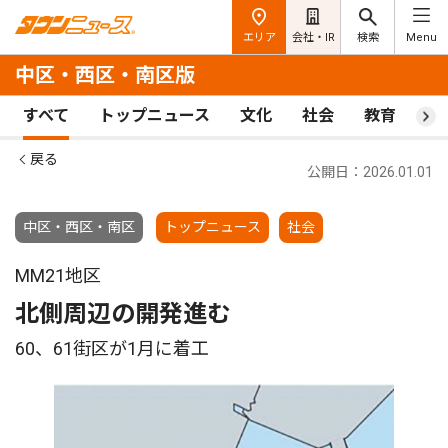
エリア
会社・IR
検索
Menu
中区・西区・南区版
すべて
トップニュース
文化
社会
教育
ス
戻る
公開日：2026.01.01
中区・西区・南区
トップニュース
社会
MM21地区
北側周辺の開発進む
60、61街区が1月に着工