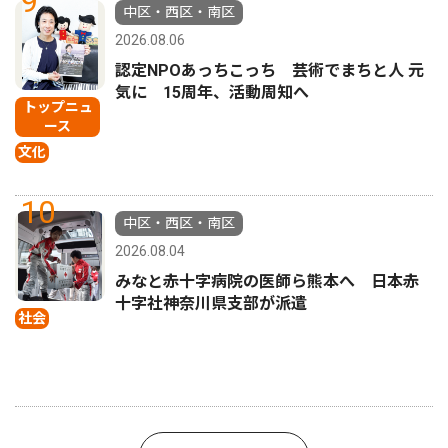
9
中区・西区・南区
2026.08.06
認定NPOあっちこっち 芸術でまちと人 元
気に 15周年、活動周知へ
トップニュ
ース
文化
10
中区・西区・南区
2026.08.04
みなと赤十字病院の医師ら熊本へ 日本赤
十字社神奈川県支部が派遣
社会