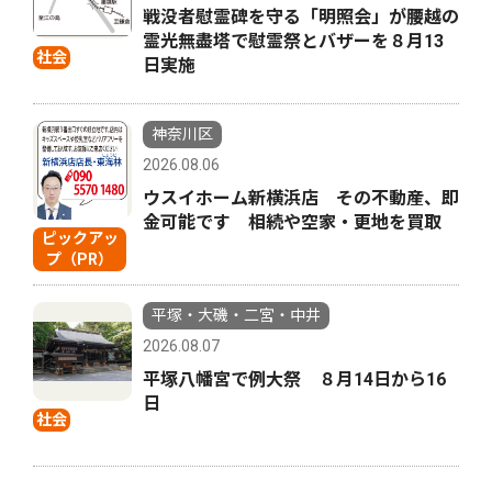
戦没者慰霊碑を守る「明照会」が腰越の
霊光無盡塔で慰霊祭とバザーを８月13
社会
日実施
神奈川区
2026.08.06
ウスイホーム新横浜店 その不動産、即
金可能です 相続や空家・更地を買取
ピックアッ
プ（PR）
平塚・大磯・二宮・中井
2026.08.07
平塚八幡宮で例大祭 ８月14日から16
日
社会