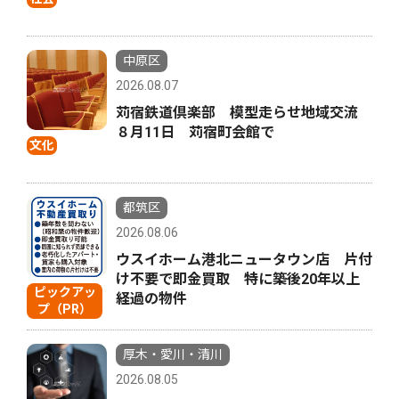
中原区
2026.08.07
苅宿鉄道倶楽部 模型走らせ地域交流
８月11日 苅宿町会館で
文化
都筑区
2026.08.06
ウスイホーム港北ニュータウン店 片付
け不要で即金買取 特に築後20年以上
ピックアッ
経過の物件
プ（PR）
厚木・愛川・清川
2026.08.05