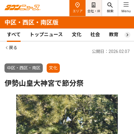
エリア
会社・IR
検索
Menu
中区・西区・南区版
すべて
トップニュース
文化
社会
教育
ス
戻る
公開日：2026.02.07
中区・西区・南区
文化
伊勢山皇大神宮で節分祭