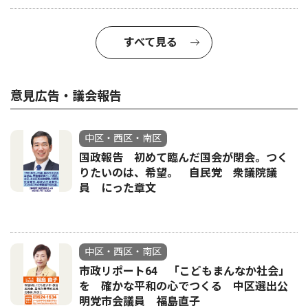
すべて見る
意見広告・議会報告
中区・西区・南区
国政報告 初めて臨んだ国会が閉会。つく
りたいのは、希望。 自民党 衆議院議
員 にった章文
中区・西区・南区
市政リポート64 「こどもまんなか社会」
を 確かな平和の心でつくる 中区選出公
明党市会議員 福島直子